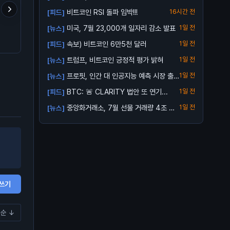
지연 ...
비트코인 RSI 돌파 임박!!!
16시간 전
[피드]
미국, 7월 23,000개 일자리 감소 발표
1일 전
[뉴스]
김치 프리미엄 거의다 빠졌
해외애들도 코인분석 개판
윗구간에 매물 잔뜩 깔려
네요
인건 똑같음
음
속보) 비트코인 6만5천 달러
1일 전
[피드]
트럼프, 비트코인 긍정적 평가 밝혀
1일 전
[뉴스]
프로핏, 인간 대 인공지능 예측 시장 출
1일 전
[뉴스]
시
BTC: 🚨 CLARITY 법안 또 연기...
1일 전
[피드]
중앙화거래소, 7월 선물 거래량 4조 달
1일 전
[뉴스]
러로 ...
쓰기
순 ↓