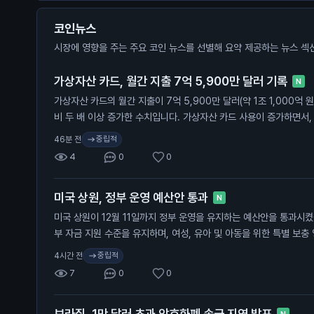
코인뉴스
시장에 영향을 주는 주요 코인 뉴스를 선별해 요약 제공하는 뉴스 섹
가상자산 카드, 월간 지출 7억 5,900만 달러 기록
N
가상자산 카드의 월간 지출이 7억 5,900만 달러(약 1조 1,000억 
비 두 배 이상 증가한 수치입니다. 가상자산 카드 사용이 증가하면서
에서 활용하고 있습니다. 이러한 변화는 가상자산의 대중화와 관련이 
중립적
46분 전
설 비용이 증가하고 있어 가상자산과 인공지능(AI) 관련 기업들이 인
4
0
0
계는 가상자산 카드 사용이 증가하고 있다는 것을 보여줍니다. 일반
높아지고 있다는 신호로 해석될 수 있습니다.
미국 상원, 정부 운영 예산안 통과
N
미국 상원이 12월 11일까지 정부 운영을 유지하는 예산안을 통과시켰
부 자금 지원 수준을 유지하며, 여성, 유아 및 아동을 위한 특별 보충 
프로그램 등을 포함합니다. 상원은 이 예산안으로 사이버 보안 권한
중립적
4시간 전
다. 이번 통과된 예산안은 정부의 자금 지원을 유지하지만, 향후 더 큰
7
0
0
는 일반 투자자들에게 정부의 재정 안정성을 유지하는 데 중요한 요소
브라질, 1만 달러 초과 암호화폐 송금 지연 발표
N