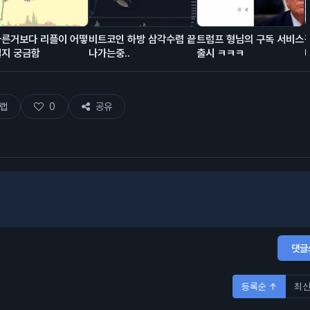
다른거보다 리플이 어떻
비트코인 하방 삼각수렴 끝
트럼프 형님의 구독 서비스
될지 궁금함
나가는중..
출시 ㅋㅋㅋ
랩
0
공유
댓글
등록순 ↑
최신