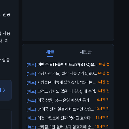
. 인공
력 사용
. 이
새글
새댓글
가 상승
이번 주 ETF들이 비트코인(BTC)을
30분 전
[피드]
8억 ...
가상자산 카드, 월간 지출 7억 5,900
46분 전
[뉴스]
만 ...
사람들은 이렇게 말하겠지. “킬라는 B
1시간 전
[피드]
TC 롱...
기
고객도 상사도 없음. 내 결정, 내 수익.
1시간 전
[피드]
미국 상원, 정부 운영 예산안 통과
4시간 전
[뉴스]
📌미국 선거 일정과 비트코인 상승세
10시간 전
[피드]
사이의 상...
이건 크립토에 진짜 역대급 호재다.
11시간 전
[피드]
브라질, 1만 달러 초과 암호화폐 송금
15시간 전
[뉴스]