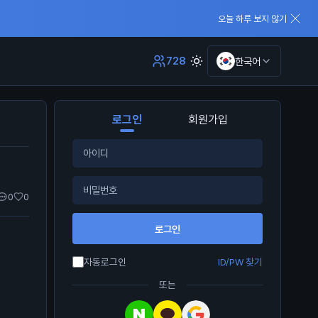
오늘 하루 보지 않기
728
한국어
로그인
회원가입
0
0
로그인
자동로그인
ID/PW 찾기
또는