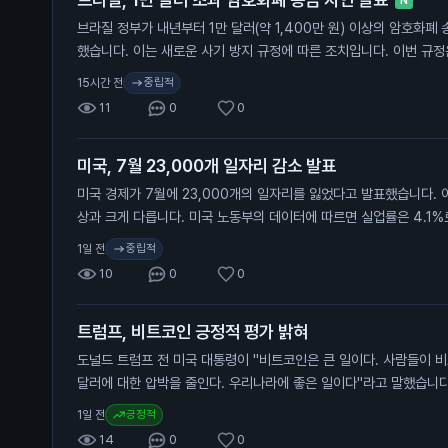
브라질 정부가 내년부터 1만 달러(약 1,400만 원) 이상의 암호화폐
했습니다. 이는 새로운 사기 방지 규정에 따른 조치입니다. 이번 규
의 송금에 적용됩니다. 브라질 정부는 이를 통해 금융 범죄를 예방하
중립적
15시간 전
밝혔습니다. 새로운 규정은 내년부터 시행될 예정입니다. 일반 투자
11
0
0
늦어질 수 있어, 자산 관리에 주의가 필요합니다. 특히 해외 거래를 
해야 합니다.
미국, 7월 23,000개 일자리 감소 발표
미국 경제가 7월에 23,000개의 일자리를 잃었다고 발표했습니다. 이
상과 크게 다릅니다. 미국 노동부의 데이터에 따르면 실업률은 4.1%
가들은 85,000개의 일자리 증가를 예상했으나, 실제로는 감소했습니
중립적
1일 전
금리 인상 여부를 결정하는 데 중요한 영향을 미칠 수 있습니다. 이
10
0
0
중요한 신호입니다. 금리 인상이 지연될 경우, 자산 가격에 긍정적인 
트럼프, 비트코인 긍정적 평가 밝혀
도널드 트럼프 전 미국 대통령이 "비트코인은 큰 일이다. 사람들이 
달러에 대한 압박을 줄인다. 우리나라에 좋은 일이다"라고 말했습니다
한 긍정적인 시각을 드러냅니다. 그의 아들들이 지분을 가진 암호화
긍정적
1일 전
은 최근 2분기 동안 5,720만 달러(약 800억 원)의 손실을 기록했
14
0
0