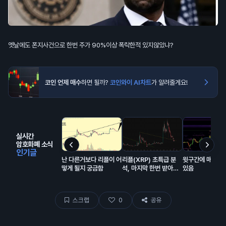
엣날에도 폰지사건으로 한번 주가 90%이상 폭락한적 있지않았냐?
코인 언제 매수
하면 될까?
코인와이 AI차트
가 알려줄게요!
실시간
암호화폐 소식
인기글
난 다른거보다 리플이 어
리플(XRP) 초특급 분
윗구간에 매물 잔
떻게 될지 궁금함
석, 마지막 한번 받아볼
있음
만한 자리 오는중
스크랩
0
공유