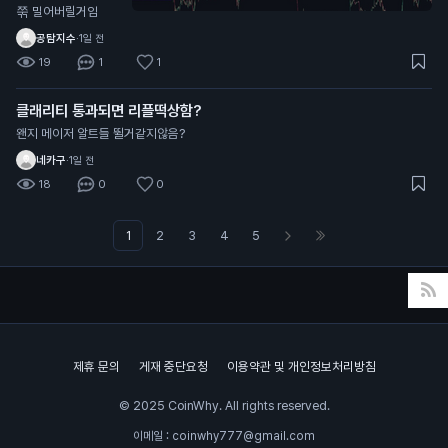
쭊 밀어버릴거임
공탐지수
·
1일 전
19
1
1
클래리티 통과되면 리플떡상함?
왠지 메이저 알트들 뛸거같지않음?
네카구
·
1일 전
18
0
0
1
2
3
4
5
제휴 문의
게재 중단요청
이용약관 및 개인정보처리방침
© 2025 CoinWhy. All rights reserved.
이메일 : coinwhy777@gmail.com