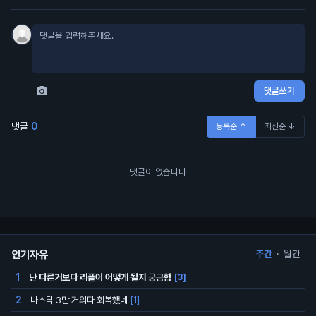
댓글쓰기
댓글
0
등록순 ↑
최신순 ↓
댓글이 없습니다
인기자유
주간
·
월간
난 다른거보다 리플이 어떻게 될지 궁금함
1
[3]
나스닥 3만 거의다 회복했네
2
[1]