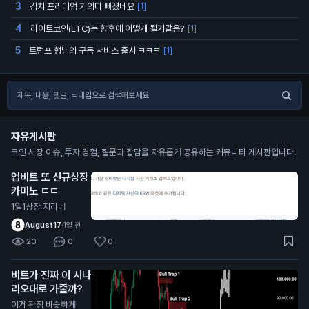
김치 프리미엄 거의다 빠졌네요
3
[1]
라이트코인(LTC)는 향후에 어떻게 될거같음?
4
[1]
트럼프 형님의 구독 서비스 출시 ㅋㅋㅋ
5
[1]
자유게시판
코인 시장 이슈, 투자 경험, 질문과 잡담을 자유롭게 공유하는 커뮤니티 게시판입니다.
업비트 또 신규상장
카미노 ㄷㄷ
1일1상장 지리네
August17
·
1일 전
20
0
0
비트가 진짜 이 시나
리오대로 가줄까?
이거 관점 비슷하게