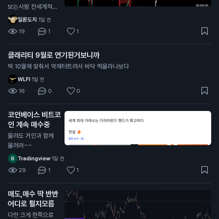
보는사람 전세계적으
로 너무 많던데
일론도지
·
1일 전
19
1
1
클래리티 9월로 연기된거보니까
딱 10월에 맞춰서 악재터트려서 바닥 찍을라나보다
WLFI
·
1일 전
16
0
0
코인베이스 비트코
인 계속 매수중
물려도 거인과 함께
물려라~~
Tradingview
·
1일 전
29
1
1
매도,매수 딱 반반
어디로 튈지모름
다만 크게 한쪽으로