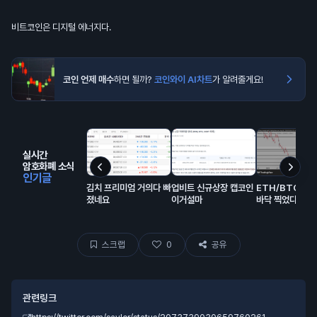
비트코인은 디지털 에너지다.
코인 언제 매수
하면 될까?
코인와이 AI차트
가 알려줄게요!
실시간
암호화폐 소식
인기글
김치 프리미엄 거의다 빠
업비트 신규상장 캡코인
ETH/BTC는 
졌네요
이거설마
바닥 찍었다
스크랩
0
공유
관련링크