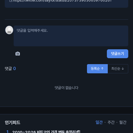
https://twitter.com/saylor/status/2073739030659760261
댓글쓰기
댓글
0
등록순 ↑
최신순 ↓
댓글이 없습니다
인기피드
일간
·
주간
·
월간
2010~2026 비트코인 가격 변동 총정리 🫡
1