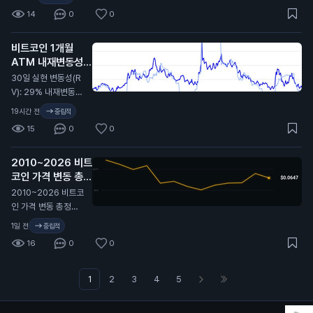
졌을 때 비트코인이
14
0
0
9.7만 달러에서 6.4
만 달러까지 떡락했었
비트코인 1개월
지. 무슨 뜻인지 알
ATM 내재변동성
지…
(IV): 32%
N
30일 실현 변동성(R
V): 29% 내재변동성
이 실현 대비 2.4포인
19시간 전
중립적
트 높게 형성돼 있고,
15
0
0
지난 2년 기준 대략 4
6퍼센타일 구간. 극단
2010~2026 비트
적이진 않지만 옵션
코인 가격 변동 총정
시장은 여전히 최근
리 🫡
비트코인이 보여준 것
2010~2026 비트코
보다 더 큰 움직임을
인 가격 변동 총정리
프라이싱 중. 여기서
🫡
1일 전
중립적
실현 변동성이 따라
16
0
0
올라갈까, 아니면 내
재 변동성이 계속 눌
릴까?
1
2
3
4
5