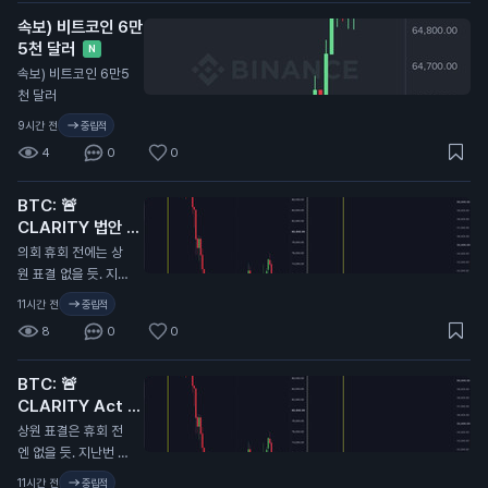
속보) 비트코인 6만
5천 달러
N
속보) 비트코인 6만5
천 달러
9시간 전
중립적
4
0
0
BTC: 🚨
CLARITY 법안 또
연기...
N
의회 휴회 전에는 상
원 표결 없을 듯. 지난
번에 CLARITY 법안
11시간 전
중립적
이 미뤄졌을 때 비트
8
0
0
코인 9.7만 달러에서
6.4만 달러로 떡락했
BTC: 🚨
었음. 무슨 말인지 감
CLARITY Act 또
오지...
연기…
N
상원 표결은 휴회 전
엔 없을 듯. 지난번 C
LARITY Act가 미뤄
11시간 전
중립적