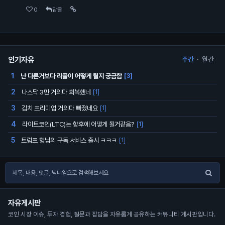
0
답글
인기자유
주간
·
월간
난 다른거보다 리플이 어떻게 될지 궁금함
1
[3]
나스닥 3만 거의다 회복했네
2
[1]
김치 프리미엄 거의다 빠졌네요
3
[1]
라이트코인(LTC)는 향후에 어떻게 될거같음?
4
[1]
트럼프 형님의 구독 서비스 출시 ㅋㅋㅋ
5
[1]
자유게시판
코인 시장 이슈, 투자 경험, 질문과 잡담을 자유롭게 공유하는 커뮤니티 게시판입니다.