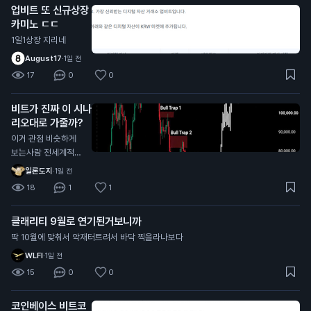
업비트 또 신규상장
카미노 ㄷㄷ
1일1상장 지리네
August17
·
1일 전
17
0
0
비트가 진짜 이 시나
리오대로 가줄까?
이거 관점 비슷하게
보는사람 전세계적으
로 너무 많던데
일론도지
·
1일 전
18
1
1
클래리티 9월로 연기된거보니까
딱 10월에 맞춰서 악재터트려서 바닥 찍을라나보다
WLFI
·
1일 전
15
0
0
코인베이스 비트코