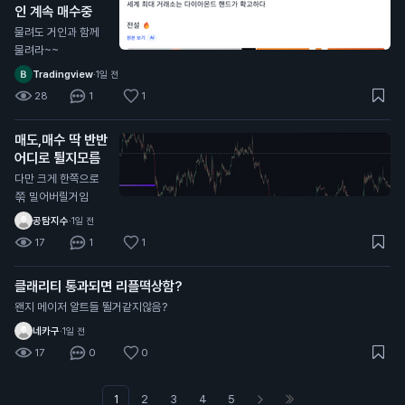
인 계속 매수중
물려도 거인과 함께
물려라~~
Tradingview
·
1일 전
28
1
1
매도,매수 딱 반반
어디로 튈지모름
다만 크게 한쪽으로
쭊 밀어버릴거임
공탐지수
·
1일 전
17
1
1
클래리티 통과되면 리플떡상함?
왠지 메이저 알트들 뛸거같지않음?
네카구
·
1일 전
17
0
0
1
2
3
4
5