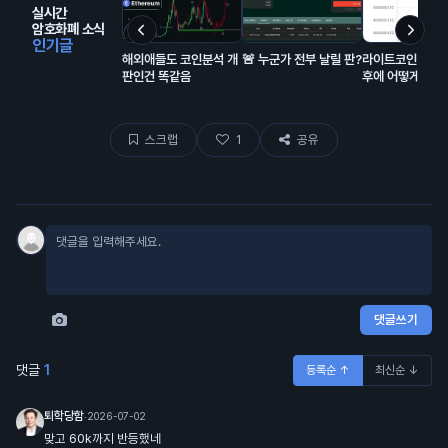
실시간
암호화폐 소식
인기글
해외애들도 코인분석 개
🚨 누군가 전부 날릴 판?
라이트코인(LTC
판인건 똑같음
후에 어떻게 될거
스크랩
1
공유
댓글쓰기
댓글
1
등록순 ↑
최신순 ↓
퇴학당함
·
2026-07-02
맞고 60k까지 반등했네