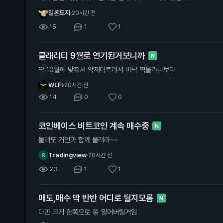
일론도지
·
20시간 전
15
1
1
클래리티 9월로 연기된거보니까
N
딱 10월에 맞춰서 악재터트려서 바닥 찍을라나보다
WLFI
·
20시간 전
14
0
0
코인베이스 비트코인 계속 매수중
N
물려도 거인과 함께 물려라~~
Tradingview
·
20시간 전
23
1
1
매도,매수 딱 반반 어디로 튈지모름
N
다만 크게 한쪽으로 쭊 밀어버릴거임