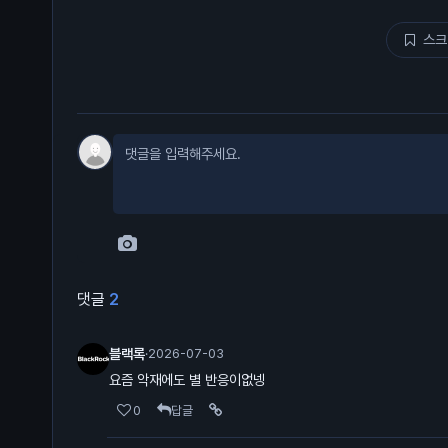
스크
댓글
2
블랙록
·
2026-07-03
요즘 악재에도 별 반응이없넹
0
답글