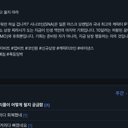
치고 울지 마라
워만 하실 겁니까? 시나코인(SNA)은 일론 머스크 모멘텀과 국내 최고의 캐릭터 IP
소 상장 찌라시가 도는 지금이 인생 역전의 마지막 기회입니다. 10달러는 허황된 꿈
MO)와 후회뿐입니다. 기회는 준비된 자가 아니라, 지금 당장 행동하는 자의 것입니
바이비트 #업비트 #코인원 #신규상장 #캐릭터코인 #바이낸스
매집 #폭등임박
주간
·
리플이 어떻게 될지 궁금함
[3]
거의다 회복했네
[1]
 거의다 빠졌네요
[1]