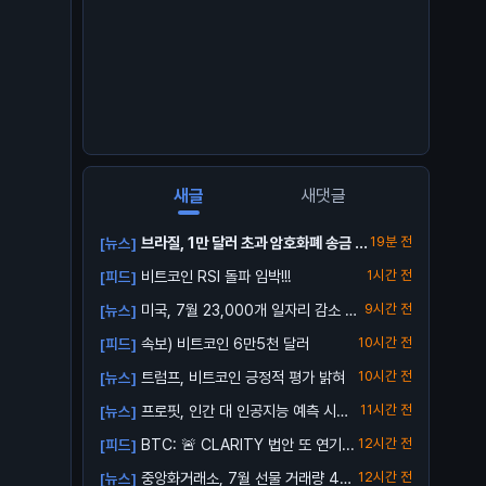
새글
새댓글
브라질, 1만 달러 초과 암호화폐 송금 지
19분 전
[뉴스]
연 ...
비트코인 RSI 돌파 임박!!!
1시간 전
[피드]
미국, 7월 23,000개 일자리 감소 발
9시간 전
[뉴스]
표
속보) 비트코인 6만5천 달러
10시간 전
[피드]
트럼프, 비트코인 긍정적 평가 밝혀
10시간 전
[뉴스]
프로핏, 인간 대 인공지능 예측 시장
11시간 전
[뉴스]
출시
BTC: 🚨 CLARITY 법안 또 연기...
12시간 전
[피드]
중앙화거래소, 7월 선물 거래량 4조
12시간 전
[뉴스]