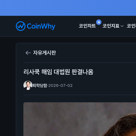
N
코인차트
코인지표
코인
자유게시판
리사쿡 해임 대법원 판결나옴
퇴학당함
·
2026-07-02