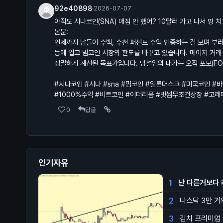
92e40898
·
2026-07-07
아직도 시나코인(SNA) 매집 안 했어? 10달러 가고 나서 땅 
본문:
언제까지 남들이 수백, 수천 퍼센트 수익 인증하는 걸 보며 부러
등에 업고 밈코인 시장의 판도를 바꾸고 있습니다. 메이저 거래
정밀하게 계산된 목표가입니다. 망설임의 대가는 오직 포모(FO
#시나코인 #시나 #sna #밈코인 #일론머스크 #미국코인 #
#1000%수익 #비트코인 #이더리움 #빗썸무조건상장 #고래
0
답글
인기자유
1
난 다른거보다 
2
나스닥 3만 
3
김치 프리미엄