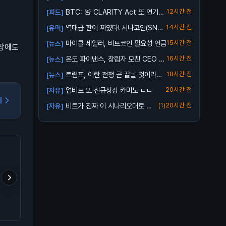
달러로 ...
BTC: 🚨 CLARITY Act 또 연기…
12시간 전
[피드]
역대급 판이 짜였다! 시나코인(SNA)
14시간 전
[유머]
업비트...
마이클 세일러, 비트코인 필요성 언급
15시간 전
[뉴스]
시장에도
온도 파이낸스, 창립자 모친 CEO 해
16시간 전
[뉴스]
임 소송...
트럼프, 이란 전쟁 곧 끝날 것이라고
18시간 전
[뉴스]
전망
업비트 또 신규상장 카미노 ㄷㄷ
20시간 전
[자유]
기
비트가 진짜 이 시나리오대로 가
(1)
20시간 전
[자유]
줄까?
해외애들도 코인분석 개판
트럼프 형님의 구독 서비스
업비트 신규상장 캡코인 
인건 똑같음
출시 ㅋㅋㅋ
거설마