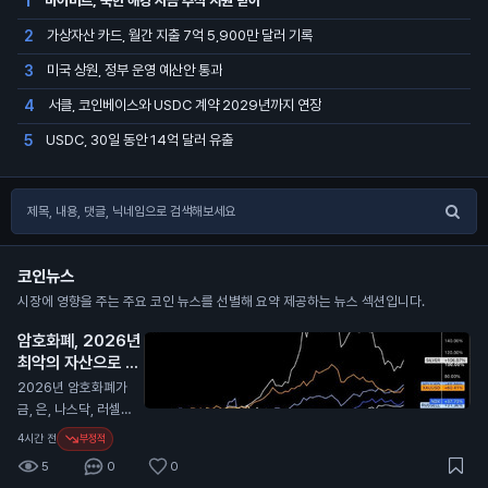
바이비트, 북한 해킹 자금 추적 지원 받아
1
가상자산 카드, 월간 지출 7억 5,900만 달러 기록
2
미국 상원, 정부 운영 예산안 통과
3
서클, 코인베이스와 USDC 계약 2029년까지 연장
4
USDC, 30일 동안 14억 달러 유출
5
코인뉴스
시장에 영향을 주는 주요 코인 뉴스를 선별해 요약 제공하는 뉴스 섹션입니다.
암호화폐, 2026년
최악의 자산으로 평
가
N
2026년 암호화폐가
금, 은, 나스닥, 러셀 2
000과 비교해 최악
4시간 전
부정적
의 성과를 보였습니
5
0
0
다. 이 보고서는 암호