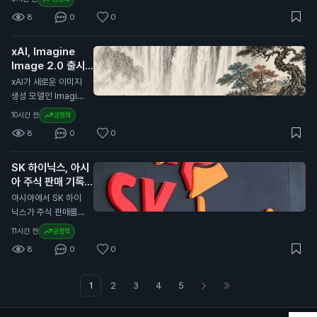
니다. USDC의 유통
가상자산 시장의 규제
itesurf)를 출시했습
량은 전년 대비 19%
8
0
0
를 강화하기 위해 제
니다. 이 브라우저는
증가하여 733억 달
정된 법안입니다. 이
클라우드플레어의 서
러(약 99조 원)에 달
번 개정은 글로벌 가
xAI, Imagine
버리스 플랫폼인 워커
했습니다. 코인베이스
상자산 시장의 변화에
Image 2.0 출시
스(Workers) 위에서
는 이 유통량의 약 3
대응하기 위한 것으
발표
작동합니다. 킥서프는
N
xAI가 새로운 이미지
0%를 보유하고 있습
로, 특히 유럽 외부의
현재 베타 버전으로
생성 모델인 Imagin
니다. 이번 계약 연장
발행자와 관련된 규제
무료로 제공됩니다.
e Image 2.0을 출시
은 일반 투자자에게
10시간 전
긍정적
를 포함합니다. 이는
클라우드플레어는 킥
했습니다. 이 모델은
중요한 의미를 가집니
유럽 내 가상자산 사
8
0
0
서프를 단 12주 만에
Grok 웹사이트와 iO
다. 서클이 USDC의
용과 거래의 안전성을
개발했습니다. 이 브
S 및 Android 앱에서
성장을 위해 재투자하
높이기 위한 노력으로
라우저는 AI 에이전트
SK 하이닉스, 아시
사용할 수 있습니다.
는 만큼, 향후 USDC
해석됩니다. 이번 발
가 웹을 더 효율적으
아 주식 판매 기록
사용자는 보다 정밀한
의 안정성과 유통량
표는 일반 투자자에게
로 탐색하도록 돕습니
경신 주도
이미지 편집과 템플릿
N
아시아에서 SK 하이
증가가 기대됩니다.
중요합니다. 유럽의
다. 기존의 크롬 브라
기능을 이용할 수 있
닉스가 주식 판매를
이는 투자자들의 자산
규제가 강화되면 스테
우저보다 적은 컴퓨팅
습니다. Imagine Im
이끌며 7월에 830억
가치에도 긍정적인 영
이블코인과 같은 가상
11시간 전
긍정적
파워를 사용하여 비용
age 2.0은 디자인,
달러(약 11조 1,000억
향을 미칠 수 있습니
자산의 사용에 영향을
을 절감할 수 있습니
8
0
0
사진, 일러스트레이션
원) 이상의 자금을 모
다.
미칠 수 있습니다. 따
다. 개발자들은 킥서
작업에 적합하도록 개
았습니다. 이는 아시
라서 투자자들은 이러
프를 사용해 웹사이트
발되었습니다. 이 모
아 지역에서 가장 높
1
2
3
4
5
한 변화가 자신의 자
를 탐색하고, 양식을
델은 텍스트를 이미지
은 월간 판매 기록입
산에 어떤 영향을 미
작성하며, 다른 브라
로 변환하는 기능에서
니다. SK 하이닉스는
칠지 주의 깊게 살펴