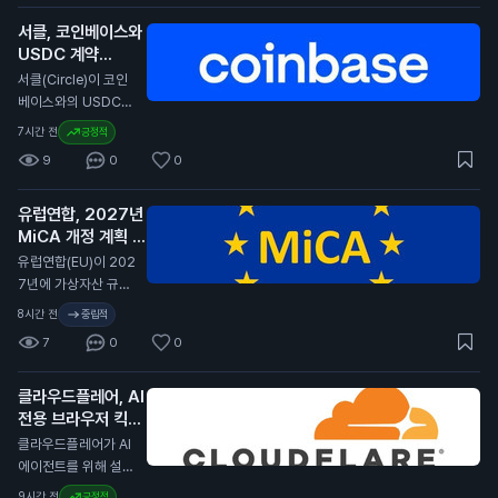
화폐가 다른 자산에
서클, 코인베이스와
비해 큰 손실을 겪었
USDC 계약
다고 전합니다. 특히,
2029년까지 연장
경제 상황이 어려워지
서클(Circle)이 코인
면서 암호화폐의 투자
N
베이스와의 USDC
매력이 줄어들고 있습
스테이블코인 계약을
7시간 전
긍정적
니다. 전문가들은 암
2029년까지 연장했
9
0
0
호화폐의 변동성이 커
습니다. 이번 계약 연
진 이유로 경제 불안
장은 서클이 코인베이
정을 지적하고 있습니
유럽연합, 2027년
스 플랫폼에서 USD
다. 일반 투자자에게
MiCA 개정 계획 발
C의 중심 역할을 계속
이 소식은 암호화폐
표
유지할 수 있게 합니
N
유럽연합(EU)이 202
투자에 대한 신뢰가
다. 서클은 분기 배당
7년에 가상자산 규제
낮아질 수 있음을 의
금을 포기하고, 제품
법안인 MiCA(가상자
8시간 전
중립적
미합니다. 이는 향후
개발과 성장 기회에
산 시장 규제)를 개정
암호화폐 가격에 부정
7
0
0
재투자하기로 결정했
할 계획이라고 발표했
적인 영향을 미칠 수
습니다. 서클은 지난
습니다. 이 개정안은
있습니다.
분기 동안 7억 1천만
클라우드플레어, AI
비EU 국가의 가상자
달러(약 9천 5백억
전용 브라우저 킥서
산 발행자, 스테이블
원)의 수익을 기록했
프 출시
코인, 토큰화된 결제
N
클라우드플레어가 AI
습니다. 이는 전년 대
방식을 다룰 예정입니
에이전트를 위해 설계
비 7% 증가한 수치입
다. MiCA는 유럽 내
된 브라우저 킥서프(K
9시간 전
긍정적