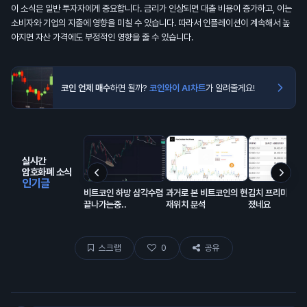
이 소식은 일반 투자자에게 중요합니다. 금리가 인상되면 대출 비용이 증가하고, 이는
소비자와 기업의 지출에 영향을 미칠 수 있습니다. 따라서 인플레이션이 계속해서 높
아지면 자산 가격에도 부정적인 영향을 줄 수 있습니다.
코인 언제 매수
하면 될까?
코인와이 AI차트
가 알려줄게요!
실시간
암호화폐 소식
인기글
비트코인 하방 삼각수렴
과거로 본 비트코인의 현
김치 프리미엄 거
끝나가는중..
재위치 분석
졌네요
스크랩
0
공유