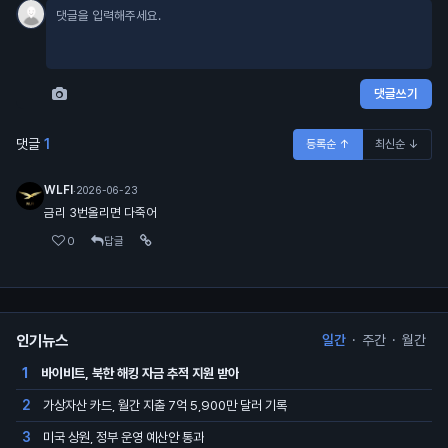
댓글쓰기
댓글
1
등록순 ↑
최신순 ↓
WLFI
·
2026-06-23
금리 3번올리면 다죽어
0
답글
인기뉴스
일간
·
주간
·
월간
바이비트, 북한 해킹 자금 추적 지원 받아
1
가상자산 카드, 월간 지출 7억 5,900만 달러 기록
2
미국 상원, 정부 운영 예산안 통과
3