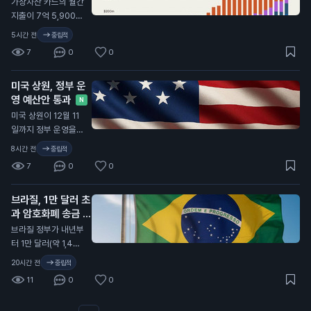
가상자산 카드의 월간
코인 유통 감소는 시
의 서버와 클라우드
고 말했습니다. 스바
지출이 7억 5,900만
장의 불안정을 나타내
시스템에 접근했습니
네빅은 최근 인터뷰에
달러(약 1조 1,000억
며, 이는 가격 변동성
5시간 전
중립적
다. 이 사건은 일반 투
서, 암호화폐가 실제
원)를 기록했습니다.
과 규제에 대한 우려
자자에게 중요한 의미
7
0
0
자산과 연결되면서 투
이는 전년 대비 두 배
로 이어질 수 있습니
를 가집니다. 해킹 사
자자들이 더 많은 관
이상 증가한 수치입니
다.
건이 가상자산 시장에
심을 보이고 있다고
미국 상원, 정부 운
다. 가상자산 카드 사
미치는 영향으로 인
설명했습니다. 그는
영 예산안 통과
용이 증가하면서, 많
N
해, 투자자들은 자산
특히 미국 국채와 같
은 사람들이 가상자산
미국 상원이 12월 11
의 안전성을 더욱 신
은 자산이 블록체인에
을 일상에서 활용하고
일까지 정부 운영을
경 써야 할 것입니다.
서 거래되며, 이로 인
있습니다. 이러한 변
유지하는 예산안을 통
8시간 전
중립적
해 시장이 더욱 활성
화는 가상자산의 대중
과시켰습니다. 이번
화되고 있다고 강조했
7
0
0
화와 관련이 있습니
예산안은 현재의 정부
습니다. 이 주장은 비
다. 특히, 데이터 센터
자금 지원 수준을 유
트코인 투자자들에게
건설 비용이 증가하고
브라질, 1만 달러 초
지하며, 여성, 유아 및
긍정적인 신호로 작용
있어 가상자산과 인공
과 암호화폐 송금 지
아동을 위한 특별 보
할 수 있습니다. 비트
지능(AI) 관련 기업들
연 발표
충 영양 프로그램(WI
N
브라질 정부가 내년부
코인의 가격이 안정적
이 인프라를 확장하고
C)과 국가 안보 프로
터 1만 달러(약 1,400
으로 유지되면, 더 많
있습니다. 이 통계는
그램 등을 포함합니
만 원) 이상의 암호화
은 사람들이 투자에
20시간 전
중립적
가상자산 카드 사용이
다. 상원은 이 예산안
폐 송금을 최대 24시
나설 가능성이 높아지
증가하고 있다는 것을
11
0
0
으로 사이버 보안 권
간 지연시키기로 했습
기 때문입니다.
보여줍니다. 일반 투
한과 기술 현대화 기
니다. 이는 새로운 사
자자에게는 가상자산
금을 연장했습니다.