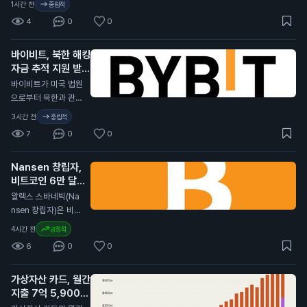
1시간 전
중립적
코인 USDC가 유통
4
0
0
에서 사라졌습니다.
이는 스테이블코인 시
바이비트, 북한 해킹
장에서 큰 변화가 일
자금 추적 지원 받아
어나고 있음을 보여줍
니다. USDC의 시장
N
바이비트가 미국 법원
가치는 두 달 동안 약
으로부터 북한과 관련
110억 달러 줄어들었
된 15억 달러 규모 해
3시간 전
중립적
습니다. 반면, 테더(U
킹 사건에 대한 추적
7
0
0
SDT)는 달러 가치를
지원을 받았습니다.
유지하며 투자자들의
그러나 도난당한 자금
관심을 받고 있습니
Nansen 창립자,
의 90%는 이미 추적
다. 그러나 USDT도
비트코인 6만 달러
이 불가능한 상태입니
최근 60일 동안 약 4
이하로 떨어지지 않
다. 북한 해커들은 최
알렉스 스바네빅(Na
0억 달러가 유출되었
을 것 주장
근 1,640개 기업을
N
nsen 창립자)은 비트
습니다. 이와 함께 비
침투했습니다. 이들은
코인이 다시는 6만 달
4시간 전
긍정적
트코인 가격 하락이
가상자산 지갑을 주요
러(약 8,000만 원)
스테이블코인 시장에
6
0
0
목표로 삼아 공격했습
이하로 떨어지지 않을
영향을 미쳤습니다.
니다. 연구자에 따르
것이라고 주장했습니
이번 USDC 유출은
면, 700~800개 조
가상자산 카드, 월간
다. 그는 현실 자산 거
투자자들에게 중요한
직이 심각한 피해를
지출 7억 5,900만
래 덕분에 암호화폐
신호입니다. 스테이블
입었으며, 많은 기업
달러 기록
시장이 성장하고 있다
N