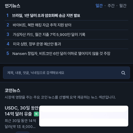
인기뉴스
일간
·
주간
·
월간
브라질, 1만 달러 초과 암호화폐 송금 지연 발표
1
바이비트, 북한 해킹 자금 추적 지원 받아
2
가상자산 카드, 월간 지출 7억 5,900만 달러 기록
3
미국 상원, 정부 운영 예산안 통과
4
Nansen 창립자, 비트코인 6만 달러 이하로 떨어지지 않을 것 주장
5
코인뉴스
시장에 영향을 주는 주요 코인 뉴스를 선별해 요약 제공하는 뉴스 섹션입니다.
USDC, 30일 동안
14억 달러 유출
N
최근 30일 동안 14억
달러(약 1조 8,000억
원) 규모의 스테이블