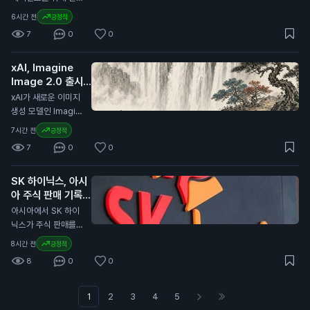
비 7% 증가한 수치입
다. MiCA는 유럽 내
된 브라우저 킥서프(K
6시간 전
긍정적
니다. USDC의 유통
가상자산 시장의 규제
itesurf)를 출시했습
량은 전년 대비 19%
7
0
0
를 강화하기 위해 제
니다. 이 브라우저는
증가하여 733억 달
정된 법안입니다. 이
클라우드플레어의 서
러(약 99조 원)에 달
번 개정은 글로벌 가
xAI, Imagine
버리스 플랫폼인 워커
했습니다. 코인베이스
상자산 시장의 변화에
Image 2.0 출시
스(Workers) 위에서
는 이 유통량의 약 3
대응하기 위한 것으
발표
작동합니다. 킥서프는
N
xAI가 새로운 이미지
0%를 보유하고 있습
로, 특히 유럽 외부의
현재 베타 버전으로
생성 모델인 Imagin
니다. 이번 계약 연장
발행자와 관련된 규제
무료로 제공됩니다.
e Image 2.0을 출시
은 일반 투자자에게
7시간 전
긍정적
를 포함합니다. 이는
클라우드플레어는 킥
했습니다. 이 모델은
중요한 의미를 가집니
유럽 내 가상자산 사
7
0
0
서프를 단 12주 만에
Grok 웹사이트와 iO
다. 서클이 USDC의
용과 거래의 안전성을
개발했습니다. 이 브
S 및 Android 앱에서
성장을 위해 재투자하
높이기 위한 노력으로
라우저는 AI 에이전트
SK 하이닉스, 아시
사용할 수 있습니다.
는 만큼, 향후 USDC
해석됩니다. 이번 발
가 웹을 더 효율적으
아 주식 판매 기록
사용자는 보다 정밀한
의 안정성과 유통량
표는 일반 투자자에게
로 탐색하도록 돕습니
경신 주도
이미지 편집과 템플릿
N
아시아에서 SK 하이
증가가 기대됩니다.
중요합니다. 유럽의
다. 기존의 크롬 브라
기능을 이용할 수 있
닉스가 주식 판매를
이는 투자자들의 자산
규제가 강화되면 스테
우저보다 적은 컴퓨팅
습니다. Imagine Im
이끌며 7월에 830억
가치에도 긍정적인 영
이블코인과 같은 가상
8시간 전
긍정적
파워를 사용하여 비용
age 2.0은 디자인,
달러(약 11조 1,000억
향을 미칠 수 있습니
자산의 사용에 영향을
을 절감할 수 있습니
8
0
0
사진, 일러스트레이션
원) 이상의 자금을 모
다.
미칠 수 있습니다. 따
다. 개발자들은 킥서
작업에 적합하도록 개
았습니다. 이는 아시
라서 투자자들은 이러
프를 사용해 웹사이트
발되었습니다. 이 모
아 지역에서 가장 높
1
2
3
4
5
한 변화가 자신의 자
를 탐색하고, 양식을
델은 텍스트를 이미지
은 월간 판매 기록입