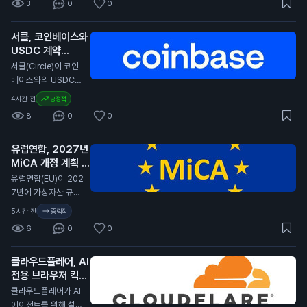
3
0
0
다. 이 보고서는 암호
화폐가 다른 자산에
서클, 코인베이스와
비해 큰 손실을 겪었
USDC 계약
다고 전합니다. 특히,
2029년까지 연장
경제 상황이 어려워지
서클(Circle)이 코인
면서 암호화폐의 투자
N
베이스와의 USDC
매력이 줄어들고 있습
스테이블코인 계약을
4시간 전
긍정적
니다. 전문가들은 암
2029년까지 연장했
8
0
0
호화폐의 변동성이 커
습니다. 이번 계약 연
진 이유로 경제 불안
장은 서클이 코인베이
정을 지적하고 있습니
유럽연합, 2027년
스 플랫폼에서 USD
다. 일반 투자자에게
MiCA 개정 계획 발
C의 중심 역할을 계속
이 소식은 암호화폐
표
유지할 수 있게 합니
N
유럽연합(EU)이 202
투자에 대한 신뢰가
다. 서클은 분기 배당
7년에 가상자산 규제
낮아질 수 있음을 의
금을 포기하고, 제품
법안인 MiCA(가상자
5시간 전
중립적
미합니다. 이는 향후
개발과 성장 기회에
산 시장 규제)를 개정
암호화폐 가격에 부정
6
0
0
재투자하기로 결정했
할 계획이라고 발표했
적인 영향을 미칠 수
습니다. 서클은 지난
습니다. 이 개정안은
있습니다.
분기 동안 7억 1천만
클라우드플레어, AI
비EU 국가의 가상자
달러(약 9천 5백억
전용 브라우저 킥서
산 발행자, 스테이블
원)의 수익을 기록했
프 출시
코인, 토큰화된 결제
N
클라우드플레어가 AI
습니다. 이는 전년 대
방식을 다룰 예정입니
에이전트를 위해 설계