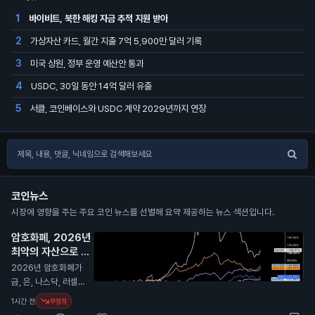
바이비트, 북한 해킹 자금 추적 지원 받아
1
가상자산 카드, 월간 지출 7억 5,900만 달러 기록
2
미국 상원, 정부 운영 예산안 통과
3
USDC, 30일 동안 14억 달러 유출
4
서클, 코인베이스와 USDC 계약 2029년까지 연장
5
코인뉴스
시장에 영향을 주는 주요 코인 뉴스를 선별해 요약 제공하는 뉴스 섹션입니다.
암호화폐, 2026년
최악의 자산으로 평
가
N
2026년 암호화폐가
금, 은, 나스닥, 러셀 2
000과 비교해 최악
1시간 전
부정적
의 성과를 보였습니