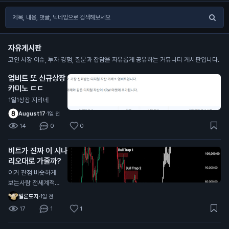
자유게시판
코인 시장 이슈, 투자 경험, 질문과 잡담을 자유롭게 공유하는 커뮤니티 게시판입니다.
업비트 또 신규상장
카미노 ㄷㄷ
1일1상장 지리네
August17
·
1일 전
14
0
0
비트가 진짜 이 시나
리오대로 가줄까?
이거 관점 비슷하게
보는사람 전세계적으
로 너무 많던데
일론도지
·
1일 전
17
1
1