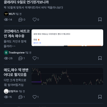
클래리티 9월로 연기된거보니까
딱 10월에 맞춰서 악재터트려서 바닥 찍을라나보다
WLFI
·
1일 전
14
0
0
코인베이스 비트코
인 계속 매수중
물려도 거인과 함께
물려라~~
Tradingview
·
1일 전
28
1
1
매도,매수 딱 반반
어디로 튈지모름
다만 크게 한쪽으로
쭊 밀어버릴거임
공탐지수
·
1일 전
15
1
1