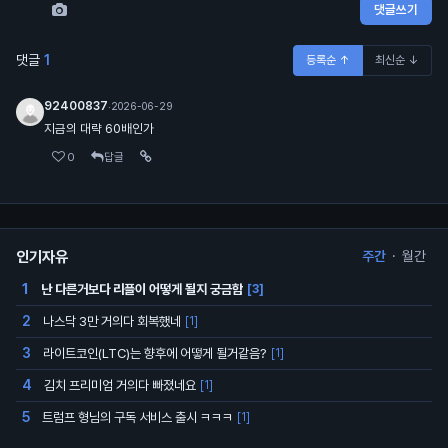
댓글쓰기
댓글
1
등록순 ↑
최신순 ↓
92400837
·
2026-06-29
지금의 대략 60배인가
0
답글
인기자유
주간
·
월간
난 다른거보다 리플이 어떻게 될지 궁금함
1
[3]
나스닥 3만 거의다 회복했네
2
[1]
라이트코인(LTC)는 향후에 어떻게 될거같음?
3
[1]
김치 프리미엄 거의다 빠졌네요
4
[1]
트럼프 형님의 구독 서비스 출시 ㅋㅋㅋ
5
[1]