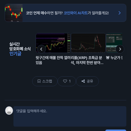
코인 언제 매수
하면 될까?
코인와이 AI차트
가 알려줄게요!
실시간
암호화폐 소식
인기글
윗구간에 매물 잔뜩 깔려
리플(XRP) 초특급 분
🚨 누군가 전부 
있음
석, 마지막 한번 받아볼
만한 자리 오는중
스크랩
1
공유