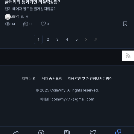
클래리티 통과되면 리플떡상함?
왠지 메이저 알트들 뛸거같지않음?
네카구
·
1일 전
14
0
0
1
2
3
4
5
제휴 문의
게재 중단요청
이용약관 및 개인정보처리방침
© 2025 CoinWhy. All rights reserved.
이메일 : coinwhy777@gmail.com