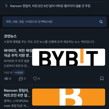
Nansen 창립자, 비트코인 6만 달러 이하로 떨어지지 않을 것 주장
5
코인뉴스
시장에 영향을 주는 주요 코인 뉴스를 선별해 요약 제공하는 뉴스 섹션입니다.
바이비트, 북한 해킹
자금 추적 지원 받아
N
바이비트가 미국 법원
으로부터 북한과 관련
된 15억 달러 규모 해
1시간 전
중립적
킹 사건에 대한 추적
6
0
0
지원을 받았습니다.
그러나 도난당한 자금
Nansen 창립자,
의 90%는 이미 추적
비트코인 6만 달러
이 불가능한 상태입니
이하로 떨어지지 않
다. 북한 해커들은 최
알렉스 스바네빅(Na
을 것 주장
근 1,640개 기업을
N
nsen 창립자)은 비트