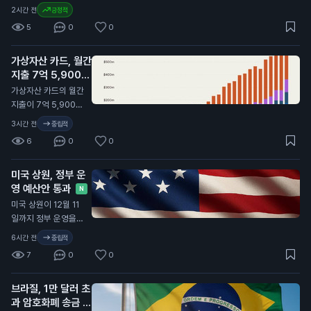
침투했습니다. 이들은
코인이 다시는 6만 달
2시간 전
긍정적
가상자산 지갑을 주요
러(약 8,000만 원)
5
0
0
목표로 삼아 공격했습
이하로 떨어지지 않을
니다. 연구자에 따르
것이라고 주장했습니
면, 700~800개 조
가상자산 카드, 월간
다. 그는 현실 자산 거
직이 심각한 피해를
지출 7억 5,900만
래 덕분에 암호화폐
입었으며, 많은 기업
달러 기록
시장이 성장하고 있다
N
가상자산 카드의 월간
의 서버와 클라우드
고 말했습니다. 스바
지출이 7억 5,900만
시스템에 접근했습니
네빅은 최근 인터뷰에
달러(약 1조 1,000억
3시간 전
중립적
다. 이 사건은 일반 투
서, 암호화폐가 실제
원)를 기록했습니다.
자자에게 중요한 의미
6
0
0
자산과 연결되면서 투
이는 전년 대비 두 배
를 가집니다. 해킹 사
자자들이 더 많은 관
이상 증가한 수치입니
건이 가상자산 시장에
심을 보이고 있다고
미국 상원, 정부 운
다. 가상자산 카드 사
미치는 영향으로 인
설명했습니다. 그는
영 예산안 통과
용이 증가하면서, 많
N
해, 투자자들은 자산
특히 미국 국채와 같
은 사람들이 가상자산
미국 상원이 12월 11
의 안전성을 더욱 신
은 자산이 블록체인에
을 일상에서 활용하고
일까지 정부 운영을
경 써야 할 것입니다.
서 거래되며, 이로 인
있습니다. 이러한 변
유지하는 예산안을 통
6시간 전
중립적
해 시장이 더욱 활성
화는 가상자산의 대중
과시켰습니다. 이번
화되고 있다고 강조했
7
0
0
화와 관련이 있습니
예산안은 현재의 정부
습니다. 이 주장은 비
다. 특히, 데이터 센터
자금 지원 수준을 유
트코인 투자자들에게
건설 비용이 증가하고
브라질, 1만 달러 초
지하며, 여성, 유아 및
긍정적인 신호로 작용
있어 가상자산과 인공
과 암호화폐 송금 지
아동을 위한 특별 보
할 수 있습니다. 비트