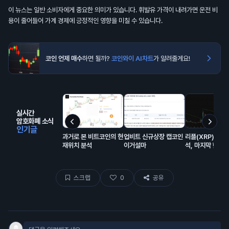
이 뉴스는 일반 소비자에게 중요한 의미가 있습니다. 휘발유 가격이 내려가면 운전 비
용이 줄어들어 가계 경제에 긍정적인 영향을 미칠 수 있습니다.
코인 언제 매수
하면 될까?
코인와이 AI차트
가 알려줄게요!
실시간
암호화폐 소식
인기글
과거로 본 비트코인의 현
업비트 신규상장 캡코인
리플(XRP) 초특
재위치 분석
이거설마
석, 마지막 한번
만한 자리 오는중
스크랩
0
공유