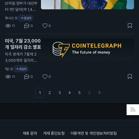
지능(AI) 관련 기업들
연 발표
충 영양 프로그램(WI
N
브라질 정부가 내년부
코인의 가격이 안정적
이 인프라를 확장하고
C)과 국가 안보 프로
터 1만 달러(약 1,400
으로 유지되면, 더 많
있습니다. 이 통계는
그램 등을 포함합니
만 원) 이상의 암호화
은 사람들이 투자에
18시간 전
중립적
가상자산 카드 사용이
다. 상원은 이 예산안
폐 송금을 최대 24시
나설 가능성이 높아지
증가하고 있다는 것을
11
0
0
으로 사이버 보안 권
간 지연시키기로 했습
기 때문입니다.
보여줍니다. 일반 투
한과 기술 현대화 기
니다. 이는 새로운 사
자자에게는 가상자산
금을 연장했습니다.
미국, 7월 23,000
기 방지 규정에 따른
의 수요가 높아지고
이번 통과된 예산안은
개 일자리 감소 발표
조치입니다. 이번 규
있다는 신호로 해석될
정부의 자금 지원을
정은 외국 기업이나
미국 경제가 7월에 2
수 있습니다.
유지하지만, 향후 더
개인 지갑으로의 송금
3,000개의 일자리를
큰 지출 논의가 남아
에 적용됩니다. 브라
잃었다고 발표했습니
1일 전
중립적
있습니다. 이는 일반
질 정부는 이를 통해
다. 이는 80,000개
투자자들에게 정부의
11
0
0
금융 범죄를 예방하
의 일자리 증가 예상
재정 안정성을 유지하
고, 투명성을 높이겠
과 크게 다릅니다. 미
는 데 중요한 요소가
다는 의도를 밝혔습니
국 노동부의 데이터에
1
2
3
4
5
될 수 있습니다.
다. 새로운 규정은 내
따르면 실업률은 4.
년부터 시행될 예정입
1%로 소폭 감소했습
니다. 일반 투자자에
니다. 경제 전문가들
게는 송금이 지연되면
은 85,000개의 일자
거래가 늦어질 수 있
리 증가를 예상했으
어, 자산 관리에 주의
나, 실제로는 감소했
제휴 문의
게재 중단요청
이용약관 및 개인정보처리방침
가 필요합니다. 특히
습니다. 이는 연방준