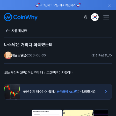
로그인하고 모든 지표 확인하기!
자유게시판
나스닥은 거의다 회복했는데
내일도맑음
·
2026-06-30
317
3
0
오늘 개장때 3만갈거같은데 왜 비트코인만 이지럴이냐
코인 언제 매수
하면 될까?
코인와이 AI차트
가 알려줄게요!