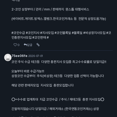
2-코인 상장부터 / 관리 / mm / 판매까지 원스톱 대행서비스
(바이비트.게이트.빙엑스.엘뱅크.한국코인거래소 등 전문적 상장도움가능)
#코인수급 #코인지사 #지사모집 #코인블록딜 #블록딜 #비상장지사모집 #코
인총판지사모집 #코인판매 #
0
답글
75ee06fe
·
2026-07-01
코인 주식 수급 테크등 다양한 총판지사 모집중 최고수수료률로 당일지급!!
오늘부터 바로 수급가능!!!
상장코인 수급부터 주식(비상장) 테크등 다양한 업종 선택이 가능합니다
해당 관련 판매자모집 지사모집 총판모집합니다
⭕+수수료 업계최대 지급 코인수급 / 주식 / 재테크등 총판 지사모집⭕
긴말하지않습니다 당일지급 / 해외거래소 (한국연동코인거래소) 상장