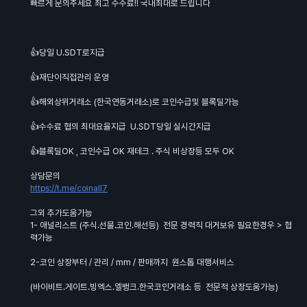
빠르게 문의주세요 최고 수수료!! 국내최대로 드립니다
👍당일 U.SDT로지급
👍재단이직접관리 운영
👍해외상위거래소 (한국연동거래소)로 코인수급및 블록딜가능
👍수수료 협의 최대요율지급 U.SDT당일 실시간지급
👍블록딜OK , 코인수급 OK 재테크 . 주식 비상장등 모두 OK
상담문의
https://t.me/coinall7
그외 추가도움가능
1- 애널리스트 (주식.선물.코인.해선등) 전문 경력직 대거보유 필요한경우 > 협
력가능
2-코인 상장부터 / 관리 / mm / 판매까지 원스톱 대행서비스
(바이비트.게이트.빙엑스.엘뱅크.한국코인거래소 등 전문적 상장도움가능)