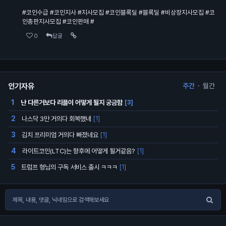
#코인수급 #코인지사 #지사모집 #코인블록딜 #블록딜 #비상장지사모집 #코
인총판지사모집 #코인판매 #
0
답글
인기자유
주간
·
월간
난 다른거보다 리플이 어떻게 될지 궁금함
1
[3]
나스닥 3만 거의다 회복했네
2
[1]
김치 프리미엄 거의다 빠졌네요
3
[1]
라이트코인(LTC)는 향후에 어떻게 될거같음?
4
[1]
트럼프 형님의 구독 서비스 출시 ㅋㅋㅋ
5
[1]