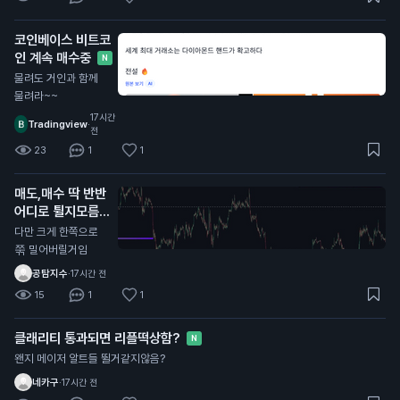
코인베이스 비트코
인 계속 매수중
N
물려도 거인과 함께
물려라~~
17시간
Tradingview
·
전
23
1
1
매도,매수 딱 반반
어디로 튈지모름
N
다만 크게 한쪽으로
쭊 밀어버릴거임
공탐지수
·
17시간 전
15
1
1
클래리티 통과되면 리플떡상함?
N
왠지 메이저 알트들 뛸거같지않음?
네카구
·
17시간 전