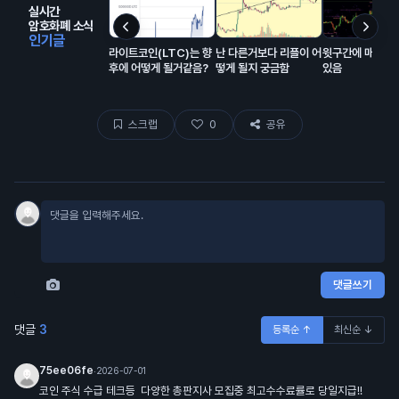
실시간
암호화폐 소식
인기글
라이트코인(LTC)는 향
난 다른거보다 리플이 어
윗구간에 매물 잔
후에 어떻게 될거같음?
떻게 될지 궁금함
있음
스크랩
0
공유
댓글쓰기
댓글
3
등록순 ↑
최신순 ↓
75ee06fe
·
2026-07-01
코인 주식 수급 테크등 다양한 총판지사 모집중 최고수수료률로 당일지급!!