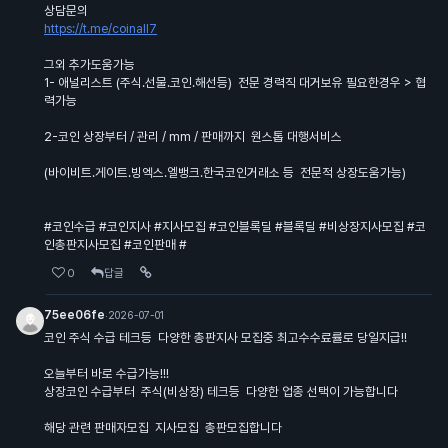
상담문의
https://t.me/coinall7
그외 추가도움가능
1- 애널리스트 (주식.선물.코인.해선등) 전문 경력직 대거보유 필요한경우 > 협
력가능
2-코인 상장부터 / 관리 / mm / 판매까지 원스톱 대행서비스
(바이비트.게이트.빙엑스.엘뱅크.한국코인거래소 등 전문적 상장도움가능)
#코인수급 #코인지사 #지사모집 #코인블록딜 #블록딜 #비상장지사모집 #코
인총판지사모집 #코인판매 #
0
답글
75ee06fe
·
2026-07-01
코인 주식 수급 테크등 다양한 총판지사 모집중 최고수수료률로 당일지급!!
오늘부터 바로 수급가능!!!
상장코인 수급부터 주식(비상장) 테크등 다양한 업종 선택이 가능합니다
해당 관련 판매자모집 지사모집 총판모집합니다