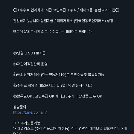
⭕+수수료 업계최대 지급 코인수급 / 주식 / 재테크등 총판 지사모집⭕
긴말하지않습니다 당일지급 / 해외거래소 (한국연동코인거래소) 상장
빠르게 문의주세요 최고 수수료!! 국내최대로 드립니다
👍당일 U.SDT로지급
👍재단이직접관리 운영
👍해외상위거래소 (한국연동거래소)로 코인수급및 블록딜가능
👍수수료 협의 최대요율지급 U.SDT당일 실시간지급
👍블록딜OK , 코인수급 OK 재테크 . 주식 비상장등 모두 OK
상담문의
https://t.me/coinall7
그외 추가도움가능
1- 애널리스트 (주식.선물.코인.해선등) 전문 경력직 대거보유 필요한경우 > 협
력가능