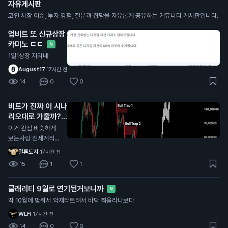
자유게시판
코인 시장 이슈, 투자 경험, 질문과 잡담을 자유롭게 공유하는 커뮤니티 게시판입니다.
업비트 또 신규상장
카미노 ㄷㄷ
N
1일1상장 지리네
August17
·
17시간 전
14
0
0
비트가 진짜 이 시나
리오대로 가줄까?
N
이거 관점 비슷하게
보는사람 전세계적으
로 너무 많던데
일론도지
·
17시간 전
15
1
1
클래리티 9월로 연기된거보니까
N
딱 10월에 맞춰서 악재터트려서 바닥 찍을라나보다
WLFI
·
17시간 전
14
0
0