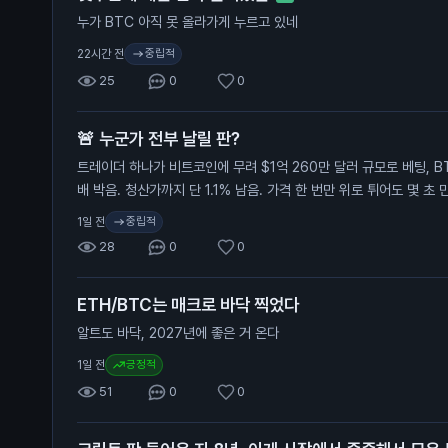
누가 BTC 아직 못 올라가게 누르고 있네
중립적
22시간 전
25
0
0
🚨 누군가 전부 날릴 판?
트레이더 하나가 비트코인에 무려 $1억 260만 달러 규모로 베팅, BT
배 박음. 청산가까지 단 1.1% 남음. 가격 한 번만 위로 튀어도 몇 초
중립적
1일 전
28
0
0
ETH/BTC는 매크로 바닥 찍었다
알트도 바닥, 2027년에 좋은 거 온다
긍정적
1일 전
51
0
0