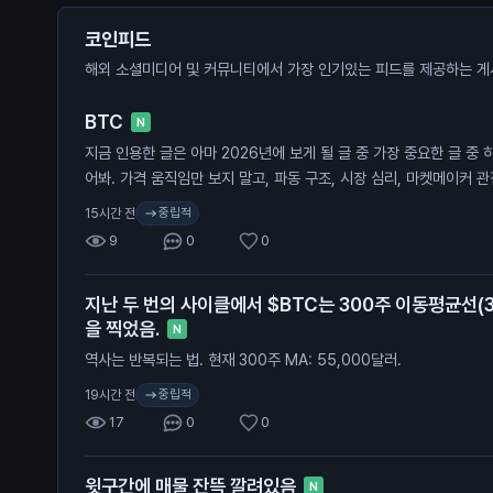
코인피드
해외 소셜미디어 및 커뮤니티에서 가장 인기있는 피드를 제공하는 게
BTC
N
지금 인용한 글은 아마 2026년에 보게 될 글 중 가장 중요한 글 중 
어봐. 가격 움직임만 보지 말고, 파동 구조, 시장 심리, 마켓메이커 
초록 구간(바닥 형성)이 끝나면 다음 타깃은 보라색 점이고, 그건 8만
중립적
15시간 전
레인지 구간의 투매(캡튤레이션)가 먼저 온다.
9
0
0
지난 두 번의 사이클에서 $BTC는 300주 이동평균선(
을 찍었음.
N
역사는 반복되는 법. 현재 300주 MA: 55,000달러.
중립적
19시간 전
17
0
0
윗구간에 매물 잔뜩 깔려있음
N