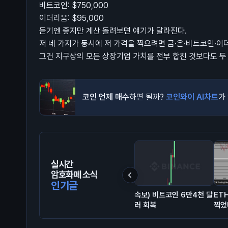
비트코인: $750,000
이더리움: $95,000
듣기엔 좋지만 계산 돌려보면 얘기가 달라진다.
저 네 가지가 동시에 저 가격을 찍으려면 금·은·비트코인·이
그건 지구상의 모든 상장기업 가치를 전부 합친 것보다도 두
코인 언제 매수
하면 될까?
코인와이 AI차트
가
실시간
암호화폐 소식
인기글
속보) 비트코인 6만4천 달
ET
러 회복
찍었