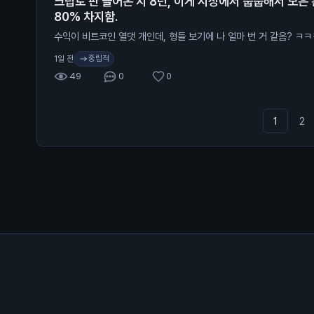
크립토 판 들어온 지 8년, 이게 시장에서 줍줍해서 모은
80% 차지함.
수익이 비트코인 열댓 개인데, 형들 보기에 나 얼마 번 거 같음? ㅋㅋ
중립적
1일 전
49
0
0
1
2