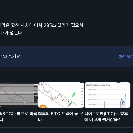
더리움 합산 시총이 대략 285조 달러가 필요함.
 배가 넘는다.
 알려줄게요!
차트보
H/BTC는 매크로 바닥
최후의 BTC 트랩이 곧 온
라이트코인(LTC)는 향후
다
다...
에 어떻게 될거같음?