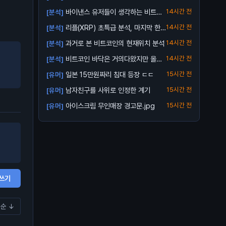
중..
바이낸스 유저들이 생각하는 비트코
14시간 전
[분석]
인 바닥
리플(XRP) 초특급 분석, 마지막 한
14시간 전
[분석]
번 받아...
과거로 본 비트코인의 현재위치 분석
14시간 전
[분석]
비트코인 바닥은 거의다왔지만 올인
14시간 전
[분석]
은 금지
일본 15만원짜리 침대 등장 ㄷㄷ
15시간 전
[유머]
남자친구를 사위로 인정한 계기
15시간 전
[유머]
아이스크림 무인매장 경고문.jpg
15시간 전
[유머]
쓰기
순 ↓