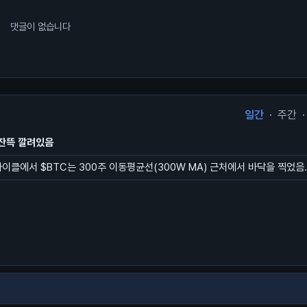
댓글이 없습니다
일간
·
주간
·
잔뜩 깔려있음
사이클에서 $BTC는 300주 이동평균선(300W MA) 근처에서 바닥을 찍었음.