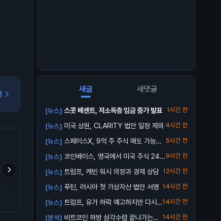
새글
새댓글
기
스콧 베센트, 저소득층 임금 증가 발표
1시간 전
[뉴스]
미국 상원, CLARITY 법안 일정 제외
4시간 전
[뉴스]
스페이스X, 9억 주 주식 매도 가능해
5시간 전
[뉴스]
져
코인베이스, 영국에서 미국 주식 24/
9시간 전
[뉴스]
5 거래...
트럼프, 케빈 워시 의장과 경제 상담
12시간 전
[뉴스]
푸틴, 러시아 첫 가상자산 법안 서명
14시간 전
[뉴스]
- 셀프 커스터디로 잃은
난 다른거보다 리플이 어떻
트럼프 형님의 구독 서비
BTC 157.1만 개
게 될지 궁금함
출시 ㅋㅋㅋ
트럼프, 유가 하락 예고하지만 다시
14시간 전
[뉴스]
오를 수 ...
비트코인 하방 삼각수렴 끝나가는
14시간 전
[분석]