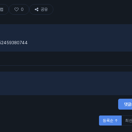
랩
0
공유
5052459380744
댓글
등록순 ↑
최신