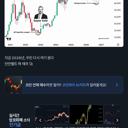
지금 2026년, 우린 다시 여기 왔다
안전벨트 꽉 매라 🚀
코인 언제 매수
하면 될까?
코인와이 AI차트
가 알려줄게요!
실시간
암호화폐 소식
인기글