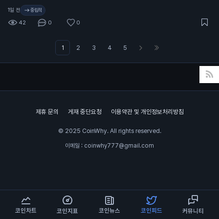
지 전환하면 더 위로
1일 전
중립적
뻗을 수 있고, 아니면
42
0
0
저항 맞고 밀릴 듯.
1
2
3
4
5
제휴 문의
게재 중단요청
이용약관 및 개인정보처리방침
© 2025 CoinWhy. All rights reserved.
이메일 : coinwhy777@gmail.com
코인차트
코인뉴스
코인피드
코인지표
커뮤니티