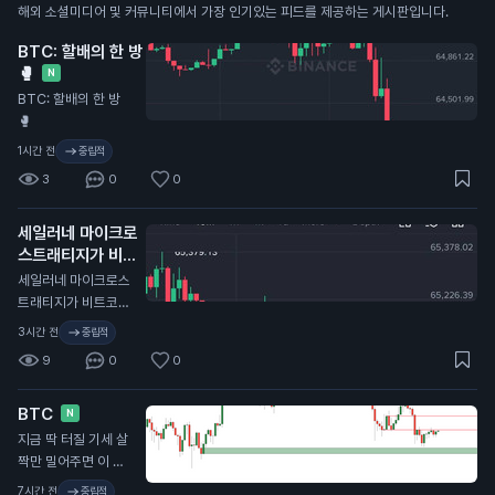
해외 소셜미디어 및 커뮤니티에서 가장 인기있는 피드를 제공하는 게시판입니다.
BTC: 할배의 한 방
🥊
N
BTC: 할배의 한 방
🥊
1시간 전
중립적
3
0
0
세일러네 마이크로
스트래티지가 비트
코인 1억 800만 달
세일러네 마이크로스
러어치 팔아치운 뒤
트래티지가 비트코인
시장 떡락 중
N
1억 800만 달러어치
3시간 전
중립적
팔아치운 뒤 시장 떡
9
0
0
락 중.
BTC
N
지금 딱 터질 기세 살
짝만 밀어주면 이 쓰
레기 같은 저항 드디
7시간 전
중립적