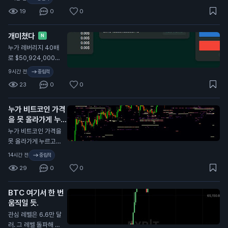
어 뚫리고 바로 다음
19
0
0
구간으로 텔포 간다
개미쳤다
N
누가 레버리지 40배
로 $50,924,000짜
리 BTC 숏 박았다.
9시간 전
중립적
청산까지 $163 남음.
23
0
0
누가 비트코인 가격
을 못 올라가게 누르
고 있네
N
누가 비트코인 가격을
못 올라가게 누르고
있네.
14시간 전
중립적
29
0
0
BTC 여기서 한 번
움직일 듯.
관심 레벨은 6.6만 달
러. 그 레벨 돌파해 지