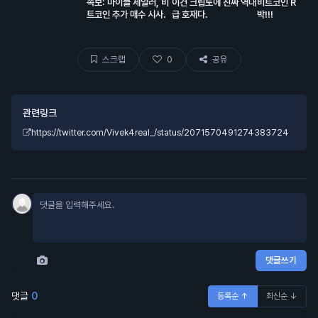
속보: 마이클 세일러, 비
이건 크립토에 진짜 역대
비트코인 RSI 돌
트코인 추가 매수 시사.
급 호재다.
박!!!
스크랩
0
공유
관련링크
https://twitter.com/Vivek4real_/status/2071570491274383724
댓글쓰기
댓글
0
등록순 ↑
최신순 ↓