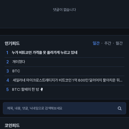
댓글이 없습니다
인기피드
일간
·
주간
·
월간
누가 비트코인 가격을 못 올라가게 누르고 있네
1
개미쳤다
2
BTC
3
세일러네 마이크로스트래티지가 비트코인 1억 800만 달러어치 팔아치운 뒤 시장 떡락 중
4
BTC: 할배의 한 방 🥊
5
코인피드