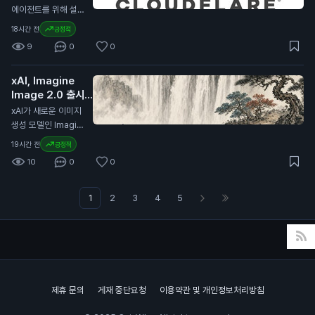
습니다. 이는 전년 대
방식을 다룰 예정입니
에이전트를 위해 설계
비 7% 증가한 수치입
다. MiCA는 유럽 내
된 브라우저 킥서프(K
18시간 전
긍정적
니다. USDC의 유통
가상자산 시장의 규제
itesurf)를 출시했습
량은 전년 대비 19%
9
0
0
를 강화하기 위해 제
니다. 이 브라우저는
증가하여 733억 달
정된 법안입니다. 이
클라우드플레어의 서
러(약 99조 원)에 달
번 개정은 글로벌 가
xAI, Imagine
버리스 플랫폼인 워커
했습니다. 코인베이스
상자산 시장의 변화에
Image 2.0 출시
스(Workers) 위에서
는 이 유통량의 약 3
대응하기 위한 것으
발표
작동합니다. 킥서프는
N
xAI가 새로운 이미지
0%를 보유하고 있습
로, 특히 유럽 외부의
현재 베타 버전으로
생성 모델인 Imagin
니다. 이번 계약 연장
발행자와 관련된 규제
무료로 제공됩니다.
e Image 2.0을 출시
은 일반 투자자에게
19시간 전
긍정적
를 포함합니다. 이는
클라우드플레어는 킥
했습니다. 이 모델은
중요한 의미를 가집니
유럽 내 가상자산 사
10
0
0
서프를 단 12주 만에
Grok 웹사이트와 iO
다. 서클이 USDC의
용과 거래의 안전성을
개발했습니다. 이 브
S 및 Android 앱에서
성장을 위해 재투자하
높이기 위한 노력으로
라우저는 AI 에이전트
사용할 수 있습니다.
1
2
3
4
5
는 만큼, 향후 USDC
해석됩니다. 이번 발
가 웹을 더 효율적으
사용자는 보다 정밀한
의 안정성과 유통량
표는 일반 투자자에게
로 탐색하도록 돕습니
이미지 편집과 템플릿
증가가 기대됩니다.
중요합니다. 유럽의
다. 기존의 크롬 브라
기능을 이용할 수 있
이는 투자자들의 자산
규제가 강화되면 스테
우저보다 적은 컴퓨팅
습니다. Imagine Im
가치에도 긍정적인 영
이블코인과 같은 가상
파워를 사용하여 비용
age 2.0은 디자인,
향을 미칠 수 있습니
자산의 사용에 영향을
을 절감할 수 있습니
사진, 일러스트레이션
다.
미칠 수 있습니다. 따
제휴 문의
게재 중단요청
이용약관 및 개인정보처리방침
다. 개발자들은 킥서
작업에 적합하도록 개
라서 투자자들은 이러
프를 사용해 웹사이트
발되었습니다. 이 모