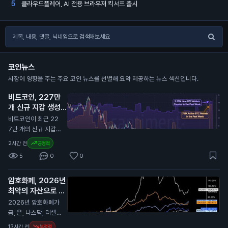
클라우드플레어, AI 전용 브라우저 킥서프 출시
5
코인뉴스
시장에 영향을 주는 주요 코인 뉴스를 선별해 요약 제공하는 뉴스 섹션입니다.
비트코인, 227만
개 신규 지갑 생성
기록
N
비트코인이 최근 22
7만 개의 신규 지갑과
751,000개의 활성
2시간 전
긍정적
지갑을 기록했습니다.
5
0
0
이는 지난 1년 중 가장
높은 수치입니다. 이
암호화폐, 2026년
번 증가의 주요 원인
최악의 자산으로 평
은 Coldcard 지갑의
가
보안 문제로, 사용자
N
2026년 암호화폐가
들이 자금을 이동하고
금, 은, 나스닥, 러셀 2
지갑을 새로 만드는
000과 비교해 최악
13시간 전
부정적