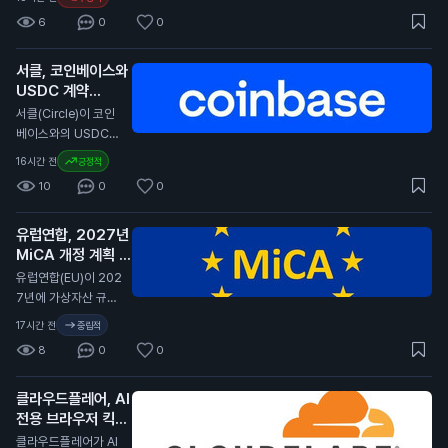
경향이 커졌습니다. S
의 성과를 보였습니
6
0
0
antiment에 따르면,
다. 이 보고서는 암호
Coldcard의 혼란은
화폐가 다른 자산에
사용자들에게 자산 관
서클, 코인베이스와
비해 큰 손실을 겪었
리 방식을 재고하게
USDC 계약
다고 전합니다. 특히,
만들고 있습니다. 보
2029년까지 연장
경제 상황이 어려워지
서클(Circle)이 코인
안 우려로 인해 많은
면서 암호화폐의 투자
N
베이스와의 USDC
사람들이 자금을 이동
매력이 줄어들고 있습
스테이블코인 계약을
16시간 전
긍정적
시키고 새로운 지갑을
니다. 전문가들은 암
2029년까지 연장했
생성하는 등 활동이
10
0
0
호화폐의 변동성이 커
습니다. 이번 계약 연
급증했습니다. 이러한
진 이유로 경제 불안
장은 서클이 코인베이
변화는 비트코인과 다
정을 지적하고 있습니
유럽연합, 2027년
스 플랫폼에서 USD
른 암호화폐의 거래량
다. 일반 투자자에게
MiCA 개정 계획 발
C의 중심 역할을 계속
을 증가시키고 있습니
이 소식은 암호화폐
표
유지할 수 있게 합니
N
유럽연합(EU)이 202
다. 이번 사건은 일반
투자에 대한 신뢰가
다. 서클은 분기 배당
7년에 가상자산 규제
투자자에게 중요한 의
낮아질 수 있음을 의
금을 포기하고, 제품
법안인 MiCA(가상자
미를 가집니다. 보안
17시간 전
중립적
미합니다. 이는 향후
개발과 성장 기회에
산 시장 규제)를 개정
문제가 발생하면 사용
암호화폐 가격에 부정
8
0
0
재투자하기로 결정했
할 계획이라고 발표했
자들이 자산을 더 안
적인 영향을 미칠 수
습니다. 서클은 지난
습니다. 이 개정안은
전하게 관리하려고 하
있습니다.
분기 동안 7억 1천만
클라우드플레어, AI
비EU 국가의 가상자
며, 이는 비트코인 가
달러(약 9천 5백억
전용 브라우저 킥서
산 발행자, 스테이블
격에 긍정적인 영향을
원)의 수익을 기록했
프 출시
코인, 토큰화된 결제
N
클라우드플레어가 AI
미칠 수 있습니다.