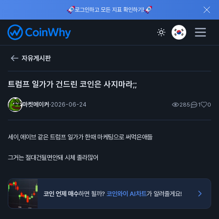
로그인하고 모든 지표 확인하기!
자유게시판
트럼프 일가가 건드린 코인은 사지마라;;
마켓메이커
·
2026-06-24
285
1
0
세이,에이브 같은 트럼프 일가가 한때 마케팅으로 써먹은애들
그거는 절대건딀면안돼 시체 졸라많어
코인 언제 매수
하면 될까?
코인와이 AI차트
가 알려줄게요!