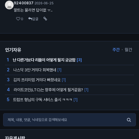
92400837
·
2026-06-25
알트는 물리면 답이없 ㅜ..
0
답글
인기자유
주간
·
월간
난 다른거보다 리플이 어떻게 될지 궁금함
1
[3]
나스닥 3만 거의다 회복했네
2
[1]
김치 프리미엄 거의다 빠졌네요
3
[1]
라이트코인(LTC)는 향후에 어떻게 될거같음?
4
[1]
트럼프 형님의 구독 서비스 출시 ㅋㅋㅋ
5
[1]
자유게시판