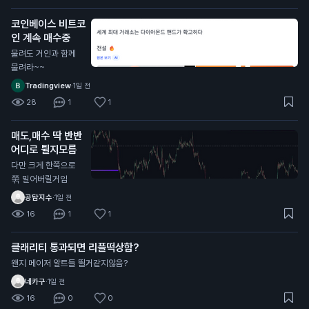
코인베이스 비트코
인 계속 매수중
물려도 거인과 함께
물려라~~
Tradingview
·
1일 전
28
1
1
매도,매수 딱 반반
어디로 튈지모름
다만 크게 한쪽으로
쭊 밀어버릴거임
공탐지수
·
1일 전
16
1
1
클래리티 통과되면 리플떡상함?
왠지 메이저 알트들 뛸거같지않음?
네카구
·
1일 전
16
0
0