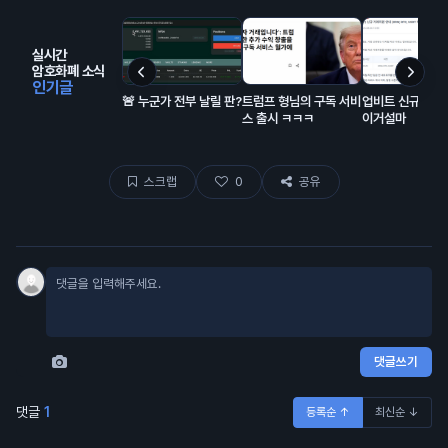
실시간
암호화폐 소식
인기글
🚨 누군가 전부 날릴 판?
트럼프 형님의 구독 서비
업비트 신규상장
스 출시 ㅋㅋㅋ
이거설마
스크랩
0
공유
댓글쓰기
댓글
1
등록순 ↑
최신순 ↓