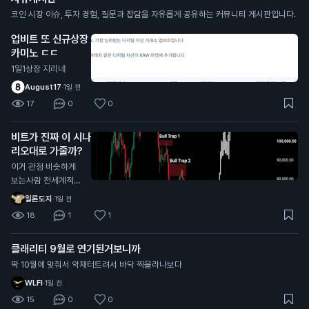
코인 시장 이슈, 투자 경험, 질문과 잡담을 자유롭게 공유하는 커뮤니티 게시판입니다.
업비트 또 신규상장
카미노 ㄷㄷ
1일1상장 지리네
August17
·
1일 전
17
0
0
비트가 진짜 이 시나
리오대로 가줄까?
이거 관점 비슷하게
보는사람 전세계적으
로 너무 많던데
일론도지
·
1일 전
18
1
1
클래리티 9월로 연기된거보니까
딱 10월에 맞춰서 악재터트려서 바닥 찍을라나보다
WLFI
·
1일 전
15
0
0