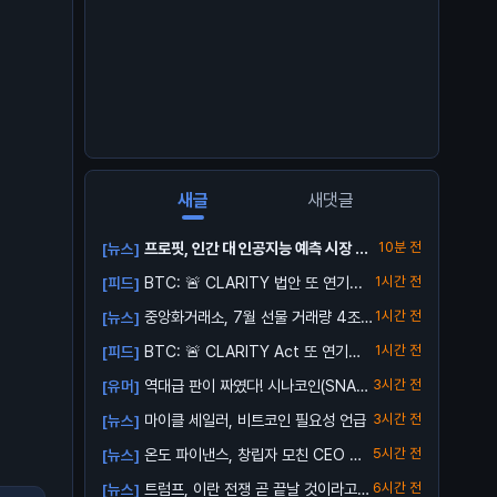
새글
새댓글
프로핏, 인간 대 인공지능 예측 시장 출
10분 전
[뉴스]
시
BTC: 🚨 CLARITY 법안 또 연기...
1시간 전
[피드]
중앙화거래소, 7월 선물 거래량 4조
1시간 전
[뉴스]
달러로 ...
BTC: 🚨 CLARITY Act 또 연기…
1시간 전
[피드]
역대급 판이 짜였다! 시나코인(SNA)
3시간 전
[유머]
업비트...
마이클 세일러, 비트코인 필요성 언급
3시간 전
[뉴스]
온도 파이낸스, 창립자 모친 CEO 해
5시간 전
[뉴스]
임 소송...
트럼프, 이란 전쟁 곧 끝날 것이라고
6시간 전
[뉴스]