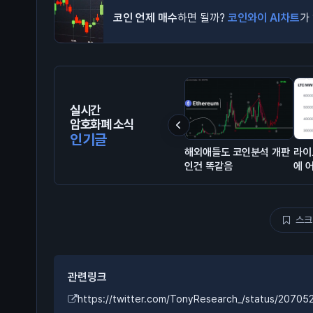
코인 언제 매수
하면 될까?
코인와이 AI차트
가
실시간
암호화폐 소식
인기글
해외애들도 코인분석 개판
라이
인건 똑같음
에 
스크
관련링크
https://twitter.com/TonyResearch_/status/2070