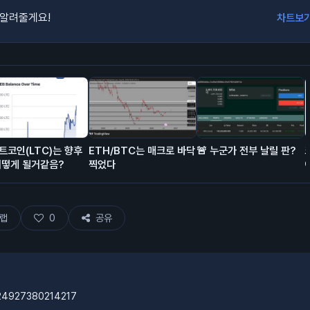
 알려줄게요!
차트보
트코인(LTC)는 향후
ETH/BTC는 매크로 바닥
🚨 누군가 전부 날릴 판?
어떻게 될거같음?
찍었다
랩
0
공유
524927380214217