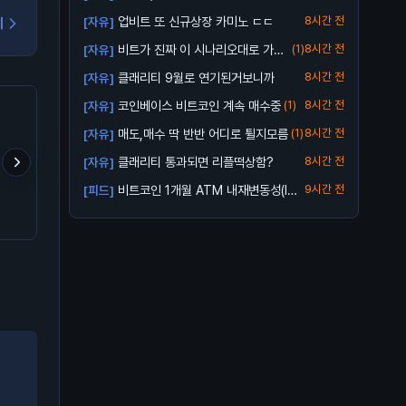
전망
업비트 또 신규상장 카미노 ㄷㄷ
8시간 전
[자유]
기
비트가 진짜 이 시나리오대로 가줄
(1)
8시간 전
[자유]
까?
클래리티 9월로 연기된거보니까
8시간 전
[자유]
코인베이스 비트코인 계속 매수중
(1)
8시간 전
[자유]
매도,매수 딱 반반 어디로 튈지모름
(1)
8시간 전
[자유]
클래리티 통과되면 리플떡상함?
8시간 전
[자유]
비트코인 1개월 ATM 내재변동성(IV):
9시간 전
[피드]
크립토 판 들어온 지 8년,
난 다른거보다 리플이 어떻
김치 프리미엄 거의다 빠
3...
이게 시장에서 줍줍해서 모
게 될지 궁금함
네요
은 돈이고 에어드랍이 대충
80% 차지함.