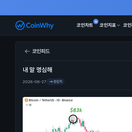
N
코인차트
코인지표
코인
코인피드
내 말 명심해
2026-06-27
중립적