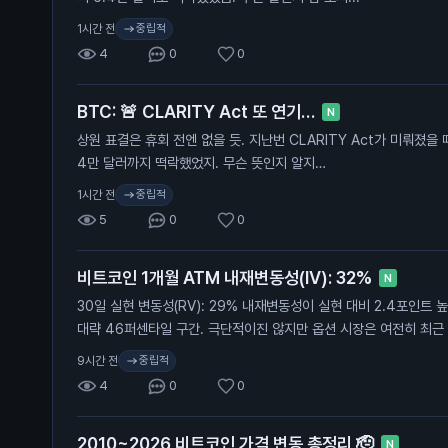
중립적
1시간 전
4
0
0
BTC: 🚨 CLARITY Act 또 연기…
N
상원 표결은 휴회 전엔 없을 듯. 지난번 CLARITY Act가 미뤄졌을 
4만 달러까지 떡락했었지. 무슨 뜻인지 알지…
중립적
1시간 전
5
0
0
비트코인 1개월 ATM 내재변동성(IV): 32%
N
30일 실현 변동성(RV): 29% 내재변동성이 실현 대비 2.4포인트 
대략 46퍼센타일 구간. 극단적이진 않지만 옵션 시장은 여전히 최근
움직임을 프라이싱 중. 여기서 실현 변동성이 따라 올라갈까, 아니면
중립적
9시간 전
4
0
0
2010~2026 비트코인 가격 변동 총정리 🫡
N