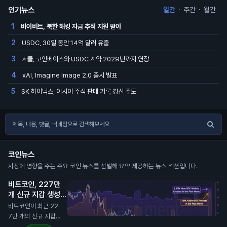
인기뉴스
일간
·
주간
·
월간
바이비트, 북한 해킹 자금 추적 지원 받아
1
USDC, 30일 동안 14억 달러 유출
2
서클, 코인베이스와 USDC 계약 2029년까지 연장
3
xAI, Imagine Image 2.0 출시 발표
4
SK 하이닉스, 아시아 주식 판매 기록 경신 주도
5
코인뉴스
시장에 영향을 주는 주요 코인 뉴스를 선별해 요약 제공하는 뉴스 섹션입니다.
비트코인, 227만
개 신규 지갑 생성
기록
N
비트코인이 최근 22
7만 개의 신규 지갑과
751,000개의 활성