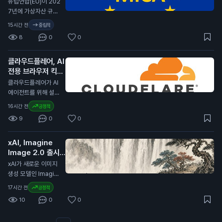
유럽연합(EU)이 202
다. 이번 사건은 일반
투자에 대한 신뢰가
다. 서클은 분기 배당
7년에 가상자산 규제
투자자에게 중요한 의
낮아질 수 있음을 의
금을 포기하고, 제품
법안인 MiCA(가상자
미를 가집니다. 보안
15시간 전
중립적
미합니다. 이는 향후
개발과 성장 기회에
산 시장 규제)를 개정
문제가 발생하면 사용
암호화폐 가격에 부정
8
0
0
재투자하기로 결정했
할 계획이라고 발표했
자들이 자산을 더 안
적인 영향을 미칠 수
습니다. 서클은 지난
습니다. 이 개정안은
전하게 관리하려고 하
있습니다.
분기 동안 7억 1천만
클라우드플레어, AI
비EU 국가의 가상자
며, 이는 비트코인 가
달러(약 9천 5백억
전용 브라우저 킥서
산 발행자, 스테이블
격에 긍정적인 영향을
원)의 수익을 기록했
프 출시
코인, 토큰화된 결제
N
클라우드플레어가 AI
미칠 수 있습니다.
습니다. 이는 전년 대
방식을 다룰 예정입니
에이전트를 위해 설계
비 7% 증가한 수치입
다. MiCA는 유럽 내
된 브라우저 킥서프(K
16시간 전
긍정적
니다. USDC의 유통
가상자산 시장의 규제
itesurf)를 출시했습
량은 전년 대비 19%
9
0
0
를 강화하기 위해 제
니다. 이 브라우저는
증가하여 733억 달
정된 법안입니다. 이
클라우드플레어의 서
러(약 99조 원)에 달
번 개정은 글로벌 가
xAI, Imagine
버리스 플랫폼인 워커
했습니다. 코인베이스
상자산 시장의 변화에
Image 2.0 출시
스(Workers) 위에서
는 이 유통량의 약 3
대응하기 위한 것으
발표
작동합니다. 킥서프는
N
xAI가 새로운 이미지
0%를 보유하고 있습
로, 특히 유럽 외부의
현재 베타 버전으로
생성 모델인 Imagin
니다. 이번 계약 연장
발행자와 관련된 규제
무료로 제공됩니다.
e Image 2.0을 출시
은 일반 투자자에게
17시간 전
긍정적
를 포함합니다. 이는
클라우드플레어는 킥
했습니다. 이 모델은
중요한 의미를 가집니
유럽 내 가상자산 사
10
0
0
서프를 단 12주 만에
Grok 웹사이트와 iO
다. 서클이 USDC의
용과 거래의 안전성을
개발했습니다. 이 브
S 및 Android 앱에서
성장을 위해 재투자하
높이기 위한 노력으로
라우저는 AI 에이전트