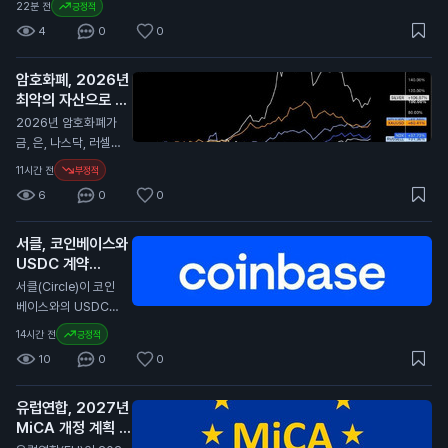
22분 전
긍정적
지갑을 기록했습니다.
4
0
0
이는 지난 1년 중 가장
높은 수치입니다. 이
암호화폐, 2026년
번 증가의 주요 원인
최악의 자산으로 평
은 Coldcard 지갑의
가
보안 문제로, 사용자
N
2026년 암호화폐가
들이 자금을 이동하고
금, 은, 나스닥, 러셀 2
지갑을 새로 만드는
000과 비교해 최악
11시간 전
부정적
경향이 커졌습니다. S
의 성과를 보였습니
6
0
0
antiment에 따르면,
다. 이 보고서는 암호
Coldcard의 혼란은
화폐가 다른 자산에
사용자들에게 자산 관
서클, 코인베이스와
비해 큰 손실을 겪었
리 방식을 재고하게
USDC 계약
다고 전합니다. 특히,
만들고 있습니다. 보
2029년까지 연장
경제 상황이 어려워지
서클(Circle)이 코인
안 우려로 인해 많은
면서 암호화폐의 투자
N
베이스와의 USDC
사람들이 자금을 이동
매력이 줄어들고 있습
스테이블코인 계약을
14시간 전
긍정적
시키고 새로운 지갑을
니다. 전문가들은 암
2029년까지 연장했
생성하는 등 활동이
10
0
0
호화폐의 변동성이 커
습니다. 이번 계약 연
급증했습니다. 이러한
진 이유로 경제 불안
장은 서클이 코인베이
변화는 비트코인과 다
정을 지적하고 있습니
유럽연합, 2027년
스 플랫폼에서 USD
른 암호화폐의 거래량
다. 일반 투자자에게
MiCA 개정 계획 발
C의 중심 역할을 계속
을 증가시키고 있습니
이 소식은 암호화폐
표
유지할 수 있게 합니
N