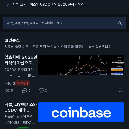
서클, 코인베이스와 USDC 계약 2029년까지 연장
5
코인뉴스
시장에 영향을 주는 주요 코인 뉴스를 선별해 요약 제공하는 뉴스 섹션입니다.
암호화폐, 2026년
최악의 자산으로 평
가
N
2026년 암호화폐가
금, 은, 나스닥, 러셀 2
000과 비교해 최악
7시간 전
부정적
의 성과를 보였습니
5
0
0
다. 이 보고서는 암호
화폐가 다른 자산에
서클, 코인베이스와
비해 큰 손실을 겪었
USDC 계약
다고 전합니다. 특히,
2029년까지 연장
경제 상황이 어려워지
서클(Circle)이 코인
면서 암호화폐의 투자
N
베이스와의 USDC
매력이 줄어들고 있습
스테이블코인 계약을