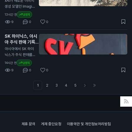
xAI가 새로운 이미지
0%를 보유하고 있습
로, 특히 유럽 외부의
현재 베타 버전으로
생성 모델인 Imagin
니다. 이번 계약 연장
발행자와 관련된 규제
무료로 제공됩니다.
e Image 2.0을 출시
은 일반 투자자에게
13시간 전
긍정적
를 포함합니다. 이는
클라우드플레어는 킥
했습니다. 이 모델은
중요한 의미를 가집니
유럽 내 가상자산 사
9
0
0
서프를 단 12주 만에
Grok 웹사이트와 iO
다. 서클이 USDC의
용과 거래의 안전성을
개발했습니다. 이 브
S 및 Android 앱에서
성장을 위해 재투자하
높이기 위한 노력으로
라우저는 AI 에이전트
SK 하이닉스, 아시
사용할 수 있습니다.
는 만큼, 향후 USDC
해석됩니다. 이번 발
가 웹을 더 효율적으
아 주식 판매 기록
사용자는 보다 정밀한
의 안정성과 유통량
표는 일반 투자자에게
로 탐색하도록 돕습니
경신 주도
이미지 편집과 템플릿
N
아시아에서 SK 하이
증가가 기대됩니다.
중요합니다. 유럽의
다. 기존의 크롬 브라
기능을 이용할 수 있
닉스가 주식 판매를
이는 투자자들의 자산
규제가 강화되면 스테
우저보다 적은 컴퓨팅
습니다. Imagine Im
이끌며 7월에 830억
가치에도 긍정적인 영
이블코인과 같은 가상
14시간 전
긍정적
파워를 사용하여 비용
age 2.0은 디자인,
달러(약 11조 1,000억
향을 미칠 수 있습니
자산의 사용에 영향을
을 절감할 수 있습니
9
0
0
사진, 일러스트레이션
원) 이상의 자금을 모
다.
미칠 수 있습니다. 따
다. 개발자들은 킥서
작업에 적합하도록 개
았습니다. 이는 아시
라서 투자자들은 이러
프를 사용해 웹사이트
발되었습니다. 이 모
아 지역에서 가장 높
1
2
3
4
5
한 변화가 자신의 자
를 탐색하고, 양식을
델은 텍스트를 이미지
은 월간 판매 기록입
산에 어떤 영향을 미
작성하며, 다른 브라
로 변환하는 기능에서
니다. SK 하이닉스는
칠지 주의 깊게 살펴
우저 기반 작업을 수
세계 2위에 올랐습니
미국에서 265억 달
봐야 합니다.
행할 수 있습니다. 이
다. 현재 API 접근은
러(약 3조 5,000억
브라우저의 출시는 AI
계획 중이지만, 아직
원) 규모의 상장을 진
소프트웨어의 발전에
제공되지 않습니다.
행했습니다. 이는 외
중요한 의미를 가집니
제휴 문의
게재 중단요청
이용약관 및 개인정보처리방침
일반 사용자에게 이
국 기업이 미국 증시
다. 일반 사용자들이
소식은 중요한 의미가
에 상장한 것 중 가장