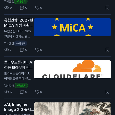
10시간 전
긍정적
니다. 전문가들은 암
2029년까지 연장했
9
0
0
호화폐의 변동성이 커
습니다. 이번 계약 연
진 이유로 경제 불안
장은 서클이 코인베이
정을 지적하고 있습니
유럽연합, 2027년
스 플랫폼에서 USD
다. 일반 투자자에게
MiCA 개정 계획 발
C의 중심 역할을 계속
이 소식은 암호화폐
표
유지할 수 있게 합니
N
유럽연합(EU)이 202
투자에 대한 신뢰가
다. 서클은 분기 배당
7년에 가상자산 규제
낮아질 수 있음을 의
금을 포기하고, 제품
법안인 MiCA(가상자
11시간 전
중립적
미합니다. 이는 향후
개발과 성장 기회에
산 시장 규제)를 개정
암호화폐 가격에 부정
7
0
0
재투자하기로 결정했
할 계획이라고 발표했
적인 영향을 미칠 수
습니다. 서클은 지난
습니다. 이 개정안은
있습니다.
분기 동안 7억 1천만
클라우드플레어, AI
비EU 국가의 가상자
달러(약 9천 5백억
전용 브라우저 킥서
산 발행자, 스테이블
원)의 수익을 기록했
프 출시
코인, 토큰화된 결제
N
클라우드플레어가 AI
습니다. 이는 전년 대
방식을 다룰 예정입니
에이전트를 위해 설계
비 7% 증가한 수치입
다. MiCA는 유럽 내
된 브라우저 킥서프(K
12시간 전
긍정적
니다. USDC의 유통
가상자산 시장의 규제
itesurf)를 출시했습
량은 전년 대비 19%
8
0
0
를 강화하기 위해 제
니다. 이 브라우저는
증가하여 733억 달
정된 법안입니다. 이
클라우드플레어의 서
러(약 99조 원)에 달
번 개정은 글로벌 가
xAI, Imagine
버리스 플랫폼인 워커
했습니다. 코인베이스
상자산 시장의 변화에
Image 2.0 출시
스(Workers) 위에서
는 이 유통량의 약 3
대응하기 위한 것으
발표
작동합니다. 킥서프는
N