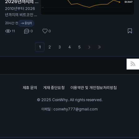
2026년까지의 비
트코인 가격 변동 전
2010년부터 2026
체 역사. 🫡
N
년까지의 비트코인 가
격 변동 전체 역사. 🫡
20시간 전
중립적
11
0
0
1
2
3
4
5
제휴 문의
게재 중단요청
이용약관 및 개인정보처리방침
© 2025 CoinWhy. All rights reserved.
이메일 : coinwhy777@gmail.com