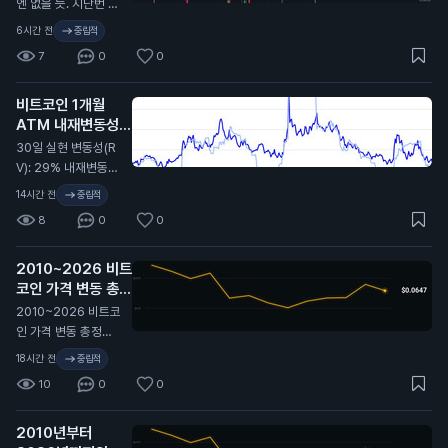
엔 없을 듯. 지난번 C
LARITY Act가 미뤄
6시간 전
중립적
졌을 때 비트코인이
7
0
0
9.7만 달러에서 6.4
만 달러까지 떡락했었
비트코인 1개월
지. 무슨 뜻인지 알
ATM 내재변동성
지…
(IV): 32%
N
30일 실현 변동성(R
V): 29% 내재변동성
이 실현 대비 2.4포인
14시간 전
중립적
트 높게 형성돼 있고,
8
0
0
지난 2년 기준 대략 4
6퍼센타일 구간. 극단
2010~2026 비트
적이진 않지만 옵션
코인 가격 변동 총정
시장은 여전히 최근
리 🫡
비트코인이 보여준 것
N
2010~2026 비트코
보다 더 큰 움직임을
인 가격 변동 총정리
프라이싱 중. 여기서
🫡
18시간 전
중립적
실현 변동성이 따라
10
0
0
올라갈까, 아니면 내
재 변동성이 계속 눌
릴까?
2010년부터