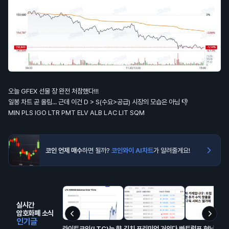
오늘 GFEX 선물 장 완전 처참했다!!!
일봉 차트 곧 올림... 근데 이건 D > S(수요>공급) 시장의 모습은 아님 👎
MIN PLS IGO LTR PMT ELV ALB LAC LIT SQM
코인 언제 매수
하면 될까?
코인와이 AI차트
가 알려줄게요!
실시간
암호화폐 소식
인기글
라이트코인(LTC)는 향
김치 프리미엄 거의다 빠
트럼프 형님의 구