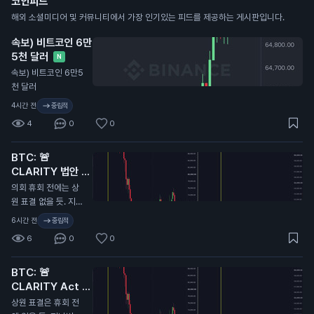
코인피드
해외 소셜미디어 및 커뮤니티에서 가장 인기있는 피드를 제공하는 게시판입니다.
속보) 비트코인 6만
5천 달러
N
속보) 비트코인 6만5
천 달러
4시간 전
중립적
4
0
0
BTC: 🚨
CLARITY 법안 또
연기...
N
의회 휴회 전에는 상
원 표결 없을 듯. 지난
번에 CLARITY 법안
6시간 전
중립적
이 미뤄졌을 때 비트
6
0
0
코인 9.7만 달러에서
6.4만 달러로 떡락했
BTC: 🚨
었음. 무슨 말인지 감
CLARITY Act 또
오지...
연기…
N
상원 표결은 휴회 전