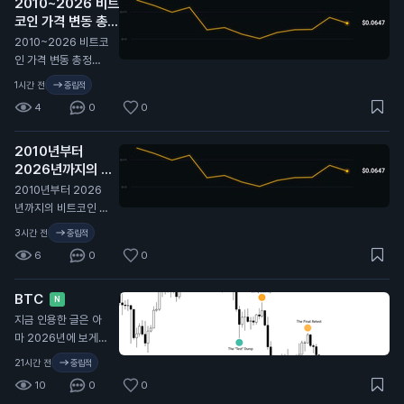
2010~2026 비트
코인 가격 변동 총정
리 🫡
N
2010~2026 비트코
인 가격 변동 총정리
🫡
1시간 전
중립적
4
0
0
2010년부터
2026년까지의 비
트코인 가격 변동 전
2010년부터 2026
체 역사. 🫡
N
년까지의 비트코인 가
격 변동 전체 역사. 🫡
3시간 전
중립적
6
0
0
BTC
N
지금 인용한 글은 아
마 2026년에 보게
될 글 중 가장 중요한
21시간 전
중립적
글 중 하나일 거야. 시
10
0
0
간 내서 제대로 뜯어