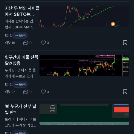
봐. 가격 움직임만 보
지난 두 번의 사이클
지 말고, 파동 구조, 시
에서 $BTC는
장 심리, 마켓메이커
300주 이동평균선
관점에서의 유사점에
역사는 반복되는 법.
(300W MA) 근처
집중해. 진한 초록 구
현재 300주 MA: 5
에서 바닥을 찍었음.
간(바닥 형성)이 끝나
5,000달러.
1일 전
중립적
면 다음 타깃은 보라
18
0
0
색 점이고, 그건 8만
달러 위에 있어. 확장
오기 전에 레인지 구
윗구간에 매물 잔뜩
간의 투매(캡튤레이
깔려있음
션)가 먼저 온다.
누가 BTC 아직 못 올
라가게 누르고 있네
1일 전
중립적
25
0
0
🚨 누군가 전부 날
릴 판?
트레이더 하나가 비트
코인에 무려 $1억 26
0만 달러 규모로 베
1일 전
중립적