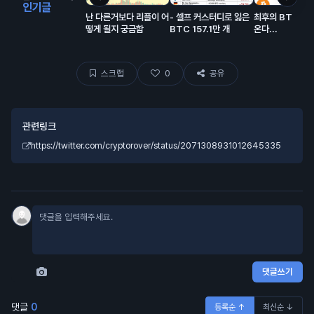
인기글
난 다른거보다 리플이 어
- 셀프 커스터디로 잃은
최후의 BTC 트
떻게 될지 궁금함
BTC 157.1만 개
온다...
스크랩
0
공유
관련링크
https://twitter.com/cryptorover/status/2071308931012645335
댓글쓰기
댓글
0
등록순 ↑
최신순 ↓