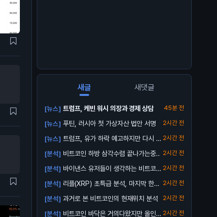
새글
새댓글
트럼프, 케빈 워시 의장과 경제 상담
45분 전
[뉴스]
푸틴, 러시아 첫 가상자산 법안 서명
2시간 전
[뉴스]
트럼프, 유가 하락 예고하지만 다시 오
2시간 전
[뉴스]
를 수 ...
비트코인 하방 삼각수렴 끝나가는중..
2시간 전
[분석]
바이낸스 유저들이 생각하는 비트코인
2시간 전
[분석]
바닥
리플(XRP) 초특급 분석, 마지막 한번
2시간 전
[분석]
받아...
과거로 본 비트코인의 현재위치 분석
2시간 전
[분석]
비트코인 바닥은 거의다왔지만 올인은
2시간 전
[분석]