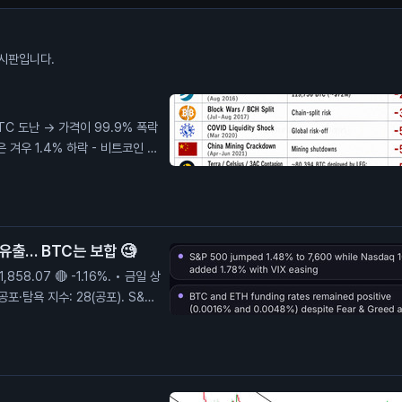
시판입니다.
 BTC 도난 → 가격이 99.9% 폭락
은 겨우 1.4% 하락 - 비트코인 진
유출… BTC는 보합 🧐
,858.07 🔴 -1.16%. • 금일 상
 공포·탐욕 지수: 28(공포). S&P
7건 tx로 $3.26B 이동(건당 평
호. BTC 사이클 스코어 30/10
_York, ET, UTC−5/−4).