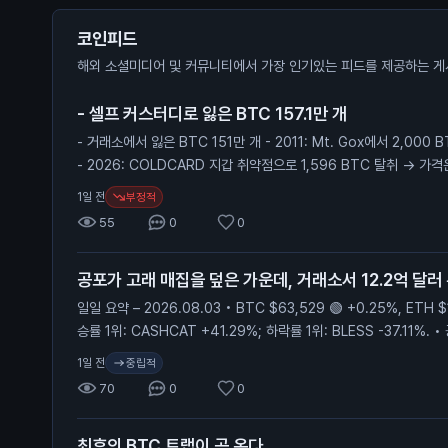
코인피드
해외 소셜미디어 및 커뮤니티에서 가장 인기있는 피드를 제공하는 게
- 셀프 커스터디로 잃은 BTC 157.1만 개
- 거래소에서 잃은 BTC 151만 개 - 2011: Mt. Gox에서 2,000
- 2026: COLDCARD 지갑 취약점으로 1,596 BTC 탈취 → 가격
짜 많이 성숙해졌다
부정적
1일 전
55
0
0
공포가 고래 매집을 덮은 가운데, 거래소서 12.2억 달러 
일일 요약 – 2026.08.03 • BTC $63,529 🟢 +0.25%, ETH $1
승률 1위: CASHCAT +41.29%; 하락률 1위: BLESS -37.11%. •
500 +1.48%, 나스닥 +1.78%에도 불구하고 공포 유지. • 고래: 8
중립적
1일 전
균 $37.5M), 거래소 순유출 $1.22B. 증시는 강하게 올랐는데 크립토는 제자리. S&P 500이 1.4
70
0
0
8% 뛰었는데도 12.2억 달러 순유출과 공포 지수 28은 스텔스 매집 신
0이 이를 확인. 본문 및 차트 기준 시각: 뉴욕 시간(America/New
최후의 BTC 트랩이 곧 온다...