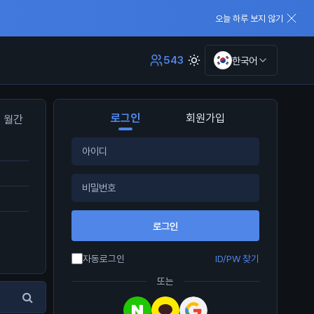
오늘 하루 보지 않기
543
한국어
로그인
회원가입
월간
로그인
자동로그인
ID/PW 찾기
또는