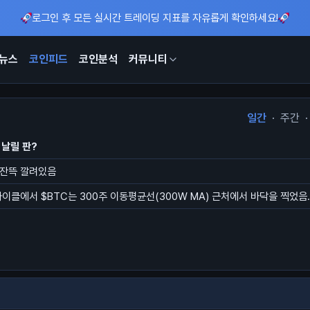
로그인 후 모든 실시간 트레이딩 지표를 자유롭게 확인하세요!
뉴스
코인피드
코인분석
커뮤니티
일간
·
주간
·
 날릴 판?
 잔뜩 깔려있음
사이클에서 $BTC는 300주 이동평균선(300W MA) 근처에서 바닥을 찍었음.