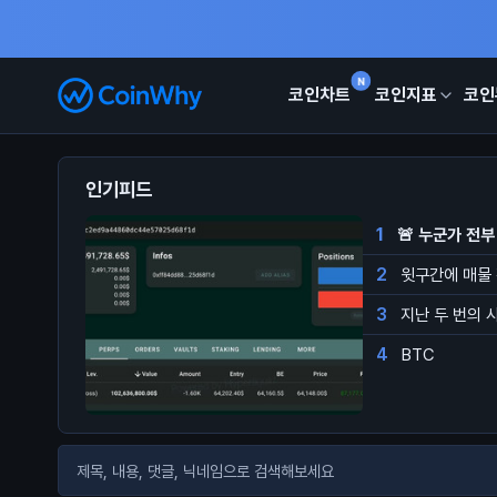
N
코인차트
코인지표
코인
인기피드
1
🚨 누군가 전부
2
윗구간에 매물
3
지난 두 번의 
4
BTC