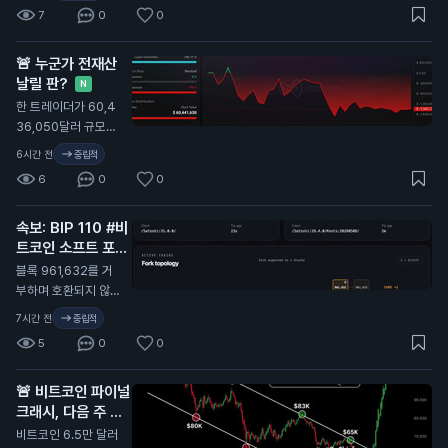
5,313.1 — 올청산까
7
0
0
지 $350 남음.
🚨 누군가 전재산
날릴 판?
N
한 트레이더가 60,4
36,050달러 규모의
BTC 숏 포지션을 열
6시간 전
중립적
었음. 청산가: 65,31
6
0
0
3.1달러 완전 청산까
지 불과 350달러 차
속보: BIP 110 #비
이.
트코인 소프트 포크
가 공식적으로 실패
블록 961,632를 거
N
부하며 호환되지 않는
자체 블록체인으로 갈
7시간 전
중립적
라짐
5
0
0
🚨 비트코인 파이널
크래시, 다음 주 시
작
N
비트코인 6.5만 달러