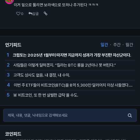
이거 밑으로 뚫리면 보라색으로 또하나 추가된다 ㅋㅋㅋ
0
답글
인기피드
일간
·
주간
·
월간
크립토는 2025년 1월부터 따지면 지금까지 성과가 가장 부진한 자산군이다.
1
사람들은 이렇게 말하겠지. “킬라는 BTC 롱을 2년이나 못 버틴다.”
2
고객도 상사도 없음. 내 결정, 내 수익.
3
이번 주 ETF들이 비트코인(BTC)을 8억 5,300만 달러어치 이상 사들였다. 지난 15주 중 가장 큰 주간 매수다
4
🚨 비트코인, 또 한 번 살벌한 급락 올 수도.
5
코인피드