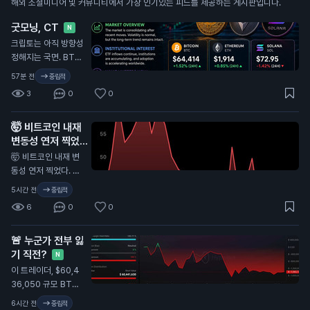
해외 소셜미디어 및 커뮤니티에서 가장 인기있는 피드를 제공하는 게시판입니다.
굿모닝, CT
N
크립토는 아직 방향성
정해지는 국면. BTC
는 약 $64.4K로 24
57분 전
중립적
시간 기준 +1.5%. ET
3
0
0
H는 약 $1.91K, SOL
은 약 $73로, 단기적
🤯 비트코인 내재
으로는 SOL이 더 약
변동성 연저 찍었다.
세. BTC가 시장을 받
이게 뭔 뜻인지 알지
쳐주고, ETH는 탄탄
🤯 비트코인 내재 변
하게 버티는 중, SOL
N
동성 연저 찍었다. 이
은 모멘텀을 되찾아야
게 뭔 뜻인지 알지...
5시간 전
중립적
함. 패닉 금지. 추격 금
6
0
0
지. 유동성, 거래량, 주
요 지지선 체크. 다음
큰 움직임은 감정이
🚨 누군가 전부 잃
아니라 준비한 사람에
기 직전?
N
게 보상함. 인내하고,
이 트레이더, $60,4
정보 챙기자. DYOR.
36,050 규모 BTC
숏 잡음. 청산가: $6
6시간 전
중립적