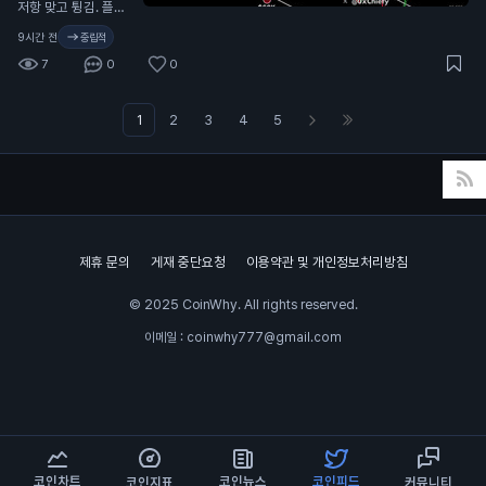
저항 맞고 튕김. 플랜
은 심플함: $65K →
9시간 전
중립적
$52K → $45K →
7
0
0
$30K 기억해둬: 나 2
022년에 비트코인
$17K 바닥 공개 콜했
1
2
3
4
5
고, 2025년 $126K
고점도 공개 콜함. 다
음 메이저 콜은 여기
먼저 올림. 팔로우하
고 알림 켜둬.
제휴 문의
게재 중단요청
이용약관 및 개인정보처리방침
© 2025 CoinWhy. All rights reserved.
이메일 : coinwhy777@gmail.com
코인차트
코인뉴스
코인피드
코인지표
커뮤니티