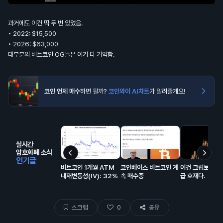
과거에도 이건 딱 두 번 있었음.
• 2022: $15,500
• 2026: $63,000
대부분의 비트코인 OG들은 이거 다 기억함.
코인 언제 매수
하면 될까?
코인와이 AI차트
가 알려줄게요!
실시간
암호화폐 소식
인기글
비트코인 1개월 ATM
코인베이스 비트코인 계
이건 크립토에 진
내재변동성(IV): 32%
속 매수중
급 호재다.
스크랩
0
공유