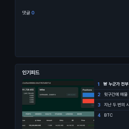
댓글
0
인기피드
1
🚨 누군가 전부
2
윗구간에 매물
3
지난 두 번의 
4
BTC