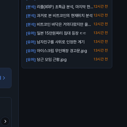
인 바닥
리플(XRP) 초특급 분석, 마지막 한번
12시간 전
[분석]
받아...
과거로 본 비트코인의 현재위치 분석
12시간 전
[분석]
비트코인 바닥은 거의다왔지만 올인
12시간 전
[분석]
은 금지
일본 15만원짜리 침대 등장 ㄷㄷ
13시간 전
[유머]
남자친구를 사위로 인정한 계기
13시간 전
[유머]
아이스크림 무인매장 경고문.jpg
13시간 전
[유머]
당근 모임 근황.jpg
13시간 전
[유머]
기