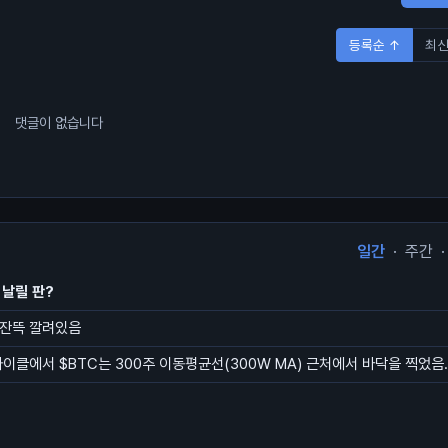
등록순 ↑
최신
댓글이 없습니다
일간
·
주간
·
 날릴 판?
 잔뜩 깔려있음
사이클에서 $BTC는 300주 이동평균선(300W MA) 근처에서 바닥을 찍었음.