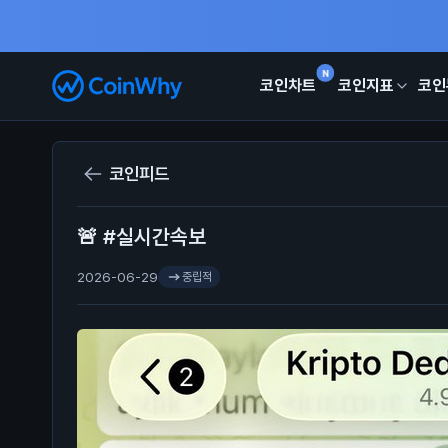
N
코인차트
코인지표
코인
코인피드
🚨 #실시간속보
2026-06-29
중립적