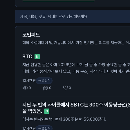
코인피드
해외 소셜미디어 및 커뮤니티에서 가장 인기있는 피드를 제공하는 게
BTC
N
지금 인용한 글은 아마 2026년에 보게 될 글 중 가장 중요한 글 중 
어봐. 가격 움직임만 보지 말고, 파동 구조, 시장 심리, 마켓메이커 
초록 구간(바닥 형성)이 끝나면 다음 타깃은 보라색 점이고, 그건 8만
중립적
13시간 전
레인지 구간의 투매(캡튤레이션)가 먼저 온다.
9
0
0
지난 두 번의 사이클에서 $BTC는 300주 이동평균선(
을 찍었음.
N
역사는 반복되는 법. 현재 300주 MA: 55,000달러.
중립적
17시간 전