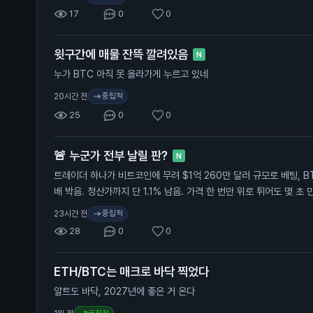
17
0
0
윗구간에 매물 잔뜩 깔려있음
N
누가 BTC 아직 못 올라가게 누르고 있네
중립적
20시간 전
25
0
0
🚨 누군가 전부 날릴 판?
N
트레이더 하나가 비트코인에 무려 $1억 260만 달러 규모로 베팅, BT
배 박음. 청산가까지 단 1.1% 남음. 가격 한 번만 위로 튀어도 몇 초
중립적
23시간 전
28
0
0
ETH/BTC는 매크로 바닥 찍었다
알트도 바닥, 2027년에 좋은 거 온다