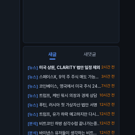
새글
새댓글
미국 상원, CLARITY 법안 일정 제외
2시간 전
[뉴스]
스페이스X, 9억 주 주식 매도 가능해
3시간 전
[뉴스]
져
코인베이스, 영국에서 미국 주식 24/
7시간 전
[뉴스]
5 거래...
트럼프, 케빈 워시 의장과 경제 상담
10시간 전
[뉴스]
푸틴, 러시아 첫 가상자산 법안 서명
12시간 전
[뉴스]
트럼프, 유가 하락 예고하지만 다시
12시간 전
[뉴스]
오를 수 ...
비트코인 하방 삼각수렴 끝나가는중..
12시간 전
[분석]
바이낸스 유저들이 생각하는 비트코
12시간 전
[분석]