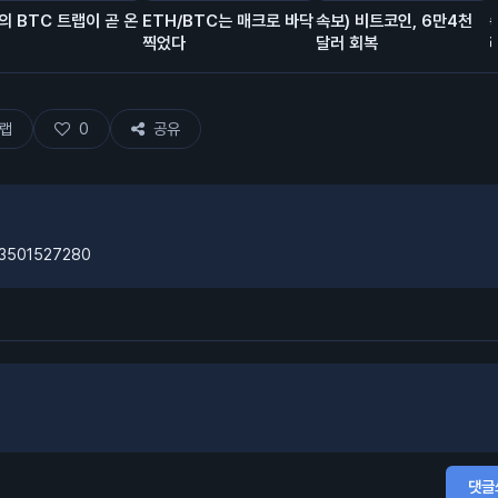
의 BTC 트랩이 곧 온
ETH/BTC는 매크로 바닥
속보) 비트코인, 6만4천
찍었다
달러 회복
랩
0
공유
603501527280
댓글