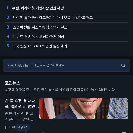
푸틴, 러시아 첫 가상자산 법안 서명
1
트럼프, 유가 하락 예고하지만 다시 오를 수 있다고 경고
2
스콧 베센트, 저소득층 임금 증가 발표
3
트럼프, 케빈 워시 의장과 경제 상담
4
미국 상원, CLARITY 법안 일정 제외
5
코인뉴스
시장에 영향을 주는 주요 코인 뉴스를 선별해 요약 제공하는 뉴스 섹션입니다.
존 튠 상원 원내대
표, 클라리티 법안
투표 연기 발표
N
존 튠 상원 원내대표
가 클라리티 법안 투
표가 9월로 연기됐다
1시간 전
중립적
고 확인했습니다. 이