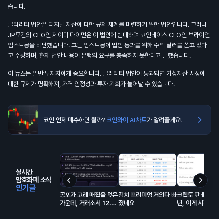
습니다.
클라리티 법안은 디지털 자산에 대한 규제 체계를 마련하기 위한 법안입니다. 그러나
JP모건의 CEO인 제이미 다이먼은 이 법안에 반대하며 코인베이스 CEO인 브라이언
암스트롱을 비난했습니다. 그는 암스트롱이 법안 통과를 위해 수억 달러를 쏟고 있다
고 주장하며, 현재 법안 내용이 은행의 요구를 충족하지 못한다고 말했습니다.
이 뉴스는 일반 투자자에게 중요합니다. 클라리티 법안이 통과되면 가상자산 시장에
대한 규제가 명확해져, 가격 안정성과 투자 기회가 늘어날 수 있습니다.
코인 언제 매수
하면 될까?
코인와이 AI차트
가 알려줄게요!
실시간
암호화폐 소식
인기글
공포가 고래 매집을 덮은
김치 프리미엄 거의다 빠
크립토 판 들어온 
가운데, 거래소서 12.2
졌네요
년, 이게 시장에
억 달러 유출… BTC는
해서 모은 돈이고