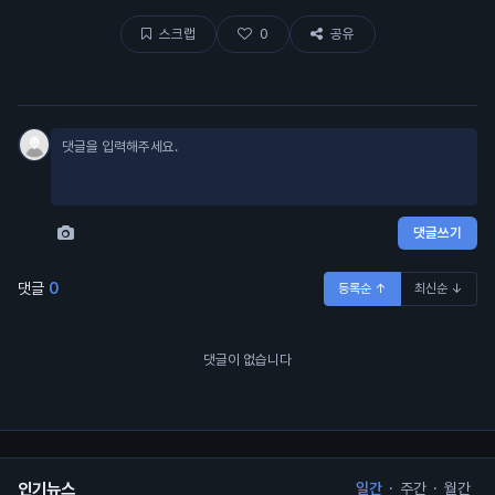
보합 🧐
랍이 대충 80% 
스크랩
0
공유
댓글쓰기
댓글
0
등록순 ↑
최신순 ↓
댓글이 없습니다
인기뉴스
일간
·
주간
·
월간