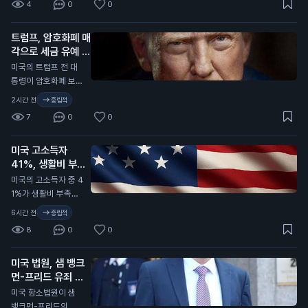
4
0
0
소식은 정치 전문 매
체인 폴리티코를 통해
트럼프, 암호화폐 매
전해졌습니다. 클라리
각으로 세금 유예 가
티 법안은 가상자산
능성
규제와 관련된 법안으
N
미국의 트럼프 전 대
로, 상원에서의 투표
통령이 암호화폐 보유
가 예정되어 있었습니
자산을 매각하면 세금
2시간 전
중립적
다. 하지만 튠 원내대
유예 혜택을 받을 수
7
0
0
표는 이번 주 투표가
있다고 블룸버그가 보
보장되지 않는다고 밝
도했습니다. 이 제안
혔습니다. 이 법안은
미국 고소득자
은 클라리티 법안과
통과되면 하원으로 넘
41%, 생활비 부족
관련된 윤리적 제안으
어가고, 최종적으로
호소
로, 트럼프가 자산을
N
미국의 고소득자 중 4
대통령의 서명이 필요
매각해야 한다는 조건
1%가 생활비 부족을
합니다. 이번 투표 연
이 포함되어 있습니
느끼고 있다고 골드만
6시간 전
중립적
기는 일반 투자자에게
다. 트럼프는 지난해
삭스가 발표했습니다.
중요한 의미를 가집니
8
0
0
암호화폐 사업에서 1
이들은 연간 30만 달
다. 클라리티 법안의
4억 달러(약 1조 8,0
러에서 50만 달러를
지연은 가상자산 시장
00억 원)의 수익을 올
미국 법원, 샘 뱅크
벌고 있는 사람들입니
의 규제 환경에 영향
렸습니다. 클라리티
먼-프리드 유죄 확
다. 최근 조사에 따르
을 줄 수 있으며, 이는
법안은 암호화폐 산업
정
면, 미국인 전체의 약
N
미국 항소법원이 샘
투자자들의 자산 가치
의 규제를 명확히 하
63%가 생활비 부족
뱅크먼-프리드의 유