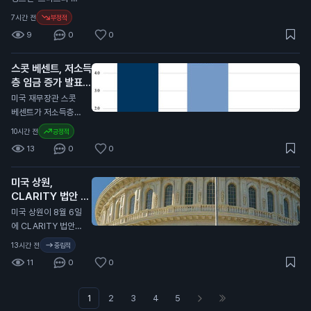
에 직접적인 영향을
려는 목표를 가지고
을 겪고 있다고 합니
죄 판결과 25년 형을
미칠 수 있습니다.
7시간 전
부정적
있습니다. 이 법안이
다. 특히 30만 달러에
확정했습니다. 이 판
통과되면 트럼프는 매
9
0
0
서 50만 달러를 버는
결은 2024년 8월 4
각 후 새로운 투자에
고소득자들 사이에서
일에 내려졌습니다.
자금을 재투자할 수
이 비율이 크게 증가
스콧 베센트, 저소득
샘 뱅크먼-프리드는
있어 세금을 절감할
했습니다. 50만 달러
층 임금 증가 발표
FTX라는 암호화폐
수 있습니다. 이 뉴스
이상을 버는 사람들도
거래소의 CEO였습니
N
미국 재무장관 스콧
는 일반 투자자에게
40%가 생활비에 어
다. 그는 고객과 투자
베센트가 저소득층의
중요합니다. 트럼프의
려움을 겪고 있다고
자에게서 수십억 달러
임금이 빠르게 증가하
세금 유예가 암호화폐
10시간 전
긍정적
합니다. 이 소식은 고
를 사취한 혐의로 유
고 있다고 밝혔습니
시장에 미치는 영향은
소득자들도 경제적 어
13
0
0
죄 판결을 받았습니
다. 그는 최근 발표에
크며, 법안 통과 여부
려움을 겪고 있다는
다. 항소법원은 그의
서 저소득층이 가장
가 투자 환경에 직접
점에서 중요합니다.
주장을 받아들이지 않
미국 상원,
큰 임금 상승을 경험
적인 영향을 줄 수 있
이는 소비자 신뢰도와
았습니다. 이 판결은
CLARITY 법안 일
하고 있다고 강조했습
습니다.
경제 전반에 영향을
일반 투자자에게 중요
정 제외
니다. 이는 도널드 트
N
미국 상원이 8월 6일
미칠 수 있습니다.
한 의미를 가집니다.
럼프 대통령 하의 경
에 CLARITY 법안을
뱅크먼-프리드의 범
제 성장과 관련이 있
논의하지 않기로 했습
13시간 전
중립적
죄가 암호화폐 시장에
습니다. 베센트 장관
니다. 이 법안은 암호
대한 신뢰를 떨어뜨릴
11
0
0
은 저소득층의 25%
화폐 규제를 명확히
수 있기 때문입니다.
가 2%의 실질 임금
하기 위한 내용입니
상승을 경험했다고 언
다. 법안 지지자들은
1
2
3
4
5
급했습니다. 이는 트
이제 금요일까지 절차