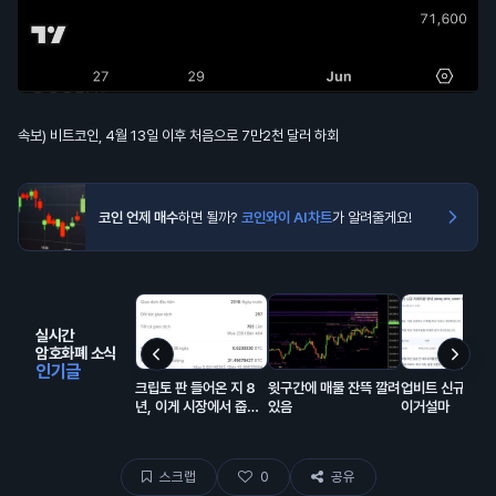
속보) 비트코인, 4월 13일 이후 처음으로 7만2천 달러 하회
코인 언제 매수
하면 될까?
코인와이 AI차트
가 알려줄게요!
실시간
암호화폐 소식
인기글
크립토 판 들어온 지 8
윗구간에 매물 잔뜩 깔려
업비트 신규상장
년, 이게 시장에서 줍줍
있음
이거설마
해서 모은 돈이고 에어드
랍이 대충 80% 차지함.
스크랩
0
공유