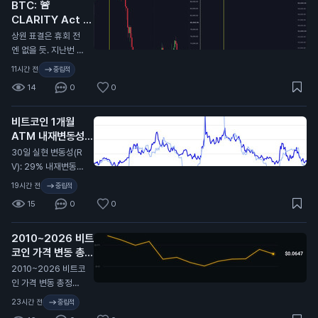
BTC: 🚨
었음. 무슨 말인지 감
CLARITY Act 또
오지...
연기…
N
상원 표결은 휴회 전
엔 없을 듯. 지난번 C
LARITY Act가 미뤄
11시간 전
중립적
졌을 때 비트코인이
14
0
0
9.7만 달러에서 6.4
만 달러까지 떡락했었
비트코인 1개월
지. 무슨 뜻인지 알
ATM 내재변동성
지…
(IV): 32%
N
30일 실현 변동성(R
V): 29% 내재변동성
이 실현 대비 2.4포인
19시간 전
중립적
트 높게 형성돼 있고,
15
0
0
지난 2년 기준 대략 4
6퍼센타일 구간. 극단
2010~2026 비트
적이진 않지만 옵션
코인 가격 변동 총정
시장은 여전히 최근
리 🫡
비트코인이 보여준 것
N
2010~2026 비트코
보다 더 큰 움직임을
인 가격 변동 총정리
프라이싱 중. 여기서
🫡
23시간 전
중립적
실현 변동성이 따라