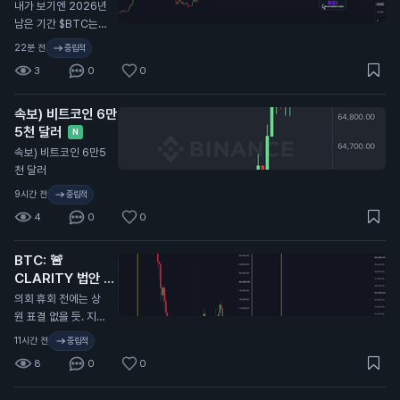
내가 보기엔 2026년
남은 기간 $BTC는
이렇게 흘러갈 듯.
22분 전
중립적
3
0
0
속보) 비트코인 6만
5천 달러
N
속보) 비트코인 6만5
천 달러
9시간 전
중립적
4
0
0
BTC: 🚨
CLARITY 법안 또
연기...
N
의회 휴회 전에는 상
원 표결 없을 듯. 지난
번에 CLARITY 법안
11시간 전
중립적
이 미뤄졌을 때 비트
8
0
0
코인 9.7만 달러에서
6.4만 달러로 떡락했