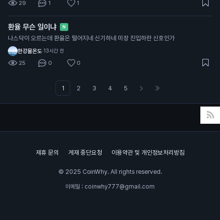
29
1
1
마찬가지로 '진짜 비
트코인은 사실 비트코
환율 무슨 일이냐
인캐시다!' 라고 바이
N
럴했는데 요즘 메이저
나스닥이 오르는데 환율은 떨어지네 신기하네 미장 진입하란 신호인가
중에 제일 못버티는거
한강물온도
·
13시간 전
같고
25
0
0
1
2
3
4
5
제휴 문의
게재 중단요청
이용약관 및 개인정보처리방침
© 2025 CoinWhy. All rights reserved.
이메일 : coinwhy777@gmail.com