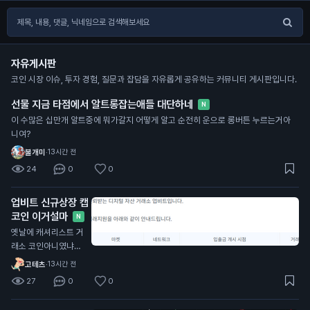
자유게시판
코인 시장 이슈, 투자 경험, 질문과 잡담을 자유롭게 공유하는 커뮤니티 게시판입니다.
선물 지금 타점에서 알트롱잡는애들 대단하네
N
이 수많은 십만개 알트중에 뭐가갈지 어떻게 알고 순전히 운으로 롱버튼 누르는거아
니여?
불개미
·
13시간 전
24
0
0
업비트 신규상장 캡
코인 이거설마
N
옛날에 캐셔리스트 거
래소 코인아니였냐?
ㅋㅋㅋ
고테츠
·
13시간 전
27
0
0