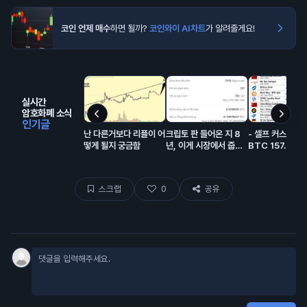
코인 언제 매수
하면 될까?
코인와이 AI차트
가 알려줄게요!
실시간
암호화폐 소식
인기글
난 다른거보다 리플이 어
크립토 판 들어온 지 8
- 셀프 커스터디
떻게 될지 궁금함
년, 이게 시장에서 줍줍
BTC 157.1만 개
해서 모은 돈이고 에어드
랍이 대충 80% 차지함.
스크랩
0
공유