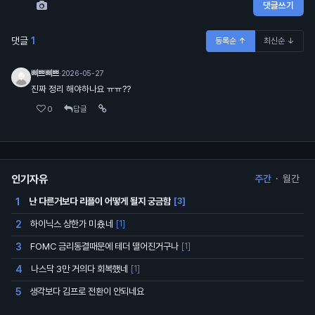
댓글쓰기
댓글
1
등록순 ↑
최신순 ↓
삐쁘삐쁘
·
2026-05-27
진짜 정리 해야하나요 ㅠㅠ??
0
답글
인기자유
주간
·
월간
난 다른거보다 리플이 어떻게 될지 궁금함
1
[3]
하이닉스 상한가 미춌네
2
[1]
FOMC 금리동결때문에 테더 떨어진거구나
3
[1]
나스닥 3만 거의다 회복했네
4
[1]
생각보다 김프로 전환이 안되네요
5