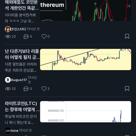
해외애들도 코인분
석 개판인건 똑같음
N
이더리움 분석한거봐
라 ㅋㅋㅋ 그냥 과거
산모양 비슷하다고 저
코인스터디
·
13시간 전
기서 지지해주고 올라
23
0
0
갈거라고 단순하게 생
각하네 이걸 또 좋아
난 다른거보다 리플
요를 누른애들이 많다
이 어떻게 될지 궁금
는게 함정
함
N
다른 알트들은 어차피
죽은 차트라 관심없
고,, 리플의 최후는 어
13시간
August17
·
떻게 될지 궁금함 .. 체
전
인링크나 아발란체처
32
3
3
럼 죽은 차트로 갈지
아니면 알트중에 유일
라이트코인(LTC)
하게 살아남아서 떡상
는 향후에 어떻게 될
할지
거같음?
N
옛날에 비트코인 은이
니 뭐니 했는데 요즘
차트가 그냥 죽어가는
luna
·
13시간 전
데..? 비트코인 캐시도