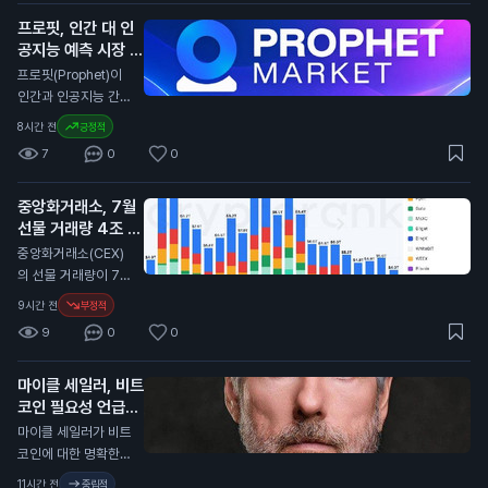
습니다. 이는 연방준
러에 대한 압박을 줄
비제도(Fed)가 금리
프로핏, 인간 대 인
인다. 우리나라에 좋
인상 여부를 결정하는
공지능 예측 시장 출
은 일이다"라고 말했
데 중요한 영향을 미
시
습니다. 트럼프의 발
N
프로핏(Prophet)이
칠 수 있습니다. 이번
언은 암호화폐에 대한
인간과 인공지능 간의
일자리 감소는 일반
긍정적인 시각을 드러
예측 시장을 출시했습
8시간 전
긍정적
투자자에게 중요한 신
냅니다. 그의 아들들
니다. 사용자는 어떤
호입니다. 금리 인상
7
0
0
이 지분을 가진 암호
주제든 시장을 만들고
이 지연될 경우, 자산
화폐 채굴 회사인 아
프로핏과 직접 거래할
가격에 긍정적인 영향
메리칸 비트코인은 최
중앙화거래소, 7월
수 있습니다. 이 서비
을 미칠 수 있습니다.
근 2분기 동안 5,72
선물 거래량 4조 달
스는 사용자에게 예측
0만 달러(약 800억
러로 감소
을 통해 수익을 올릴
N
중앙화거래소(CEX)
원)의 손실을 기록했
기회를 제공합니다.
의 선물 거래량이 7월
습니다. 비트코인 가
프로핏은 인공지능을
에 4조 달러(약 5천
9시간 전
부정적
격이 2분기 동안 11%
활용해 예측의 정확성
800조 원)로 감소했
하락한 영향이 컸습니
9
0
0
을 높이고, 사용자들
습니다. 이는 2023
다. 그러나 이 회사는
은 자신의 전문 지식
년 12월 이후 가장 낮
비트코인 932개를
을 활용해 시장을 형
마이클 세일러, 비트
은 수준입니다. 이 통
채굴하며 생산량을 증
성할 수 있습니다. 가
코인 필요성 언급
계는 암호화폐 분석
가시켰습니다. 트럼프
입 시 코드 "COIN10
플랫폼인 크립토랭크
N
마이클 세일러가 비트
의 긍정적인 발언은
1"을 입력하면 혜택을
(CryptoRank)의 자
코인에 대한 명확한
비트코인 가격에 긍정
받을 수 있습니다. 이
료를 바탕으로 합니
규제가 필요하지 않다
적인 영향을 미칠 수
11시간 전
중립적