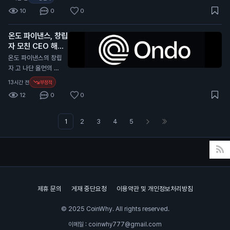
예측 시장은 일반 투
다. 최근 몇 달 동안 기
고 주장했습니다. 그
있습니다. 이는 일반
자자에게 새로운 투자
10
0
0
술주 매도와 원자재
는 미국이 명확한 규
투자자들에게 비트코
기회를 제공합니다.
가격 상승 등으로 시
제를 필요로 한다고
인에 대한 신뢰를 높
인공지능과의 거래는
장이 불안정해졌습니
온도 파이낸스, 창립
강조했습니다. 세일러
이고, 향후 가격 상승
예측의 정확성을 높일
다. 이러한 상황은 중
자 모친 CEO 해임
는 최근 비트코인을
가능성을 높일 수 있
수 있어, 투자자들은
앙화거래소의 거래량
소송 제기
매각해 1억 달러(약 1,
N
온도 파이낸스의 창립
습니다.
더 나은 결정을 내릴
에도 영향을 미친 것
400억 원)를 모금했
자 고 나단 올먼의 모
수 있습니다.
으로 보입니다. 이 소
습니다. 현재 미국 상
친 캐서린 올먼이 CE
13시간 전
부정적
식은 투자자들에게 중
원은 가상자산 산업을
O 이안 드 보드를 해
요한 의미를 가집니
12
0
0
위한 CLARITY 법안
임하고 회사를 장악하
다. 거래량 감소는 시
을 통과시킬 시간이
려고 소송을 제기했습
장의 유동성이 줄어들
부족합니다. 이 법안
니다. 이 소송은 델라
1
2
3
4
5
수 있음을 나타내며,
은 가상자산 거래와
웨어 법원에 제출되었
이는 암호화폐 가격에
자본 형성을 위한 연
습니다. 캐서린 올먼
부정적인 영향을 미칠
방 규칙을 제정하는
은 아들이 사망한 후
수 있습니다.
내용을 담고 있습니
이안 드 보드가 이사
다. 법안의 지지자들
회 승인 없이 CEO로
은 이 법안이 미국에
취임했다고 주장합니
제휴 문의
게재 중단요청
이용약관 및 개인정보처리방침
서의 거래와 결제 시
다. 그녀는 아들의 유
스템 발전에 중요한
산을 대표하는 법원으
© 2025 CoinWhy. All rights reserved.
시험대가 될 것이라고
로부터 권한을 부여받
말합니다. 이 뉴스는
았으며, 회사의 의결
이메일 : coinwhy777@gmail.com