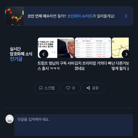
코인 언제 매수
하면 될까?
코인와이 AI차트
가 알려줄게요!
실시간
암호화폐 소식
인기글
트럼프 형님의 구독 서비
김치 프리미엄 거의다 빠
난 다른거보다 리
스 출시 ㅋㅋㅋ
졌네요
떻게 될지 궁금함
스크랩
0
공유