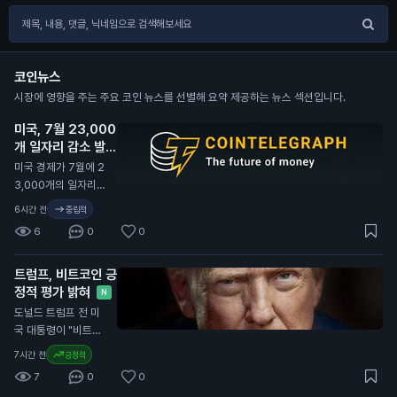
코인뉴스
시장에 영향을 주는 주요 코인 뉴스를 선별해 요약 제공하는 뉴스 섹션입니다.
미국, 7월 23,000
개 일자리 감소 발표
N
미국 경제가 7월에 2
3,000개의 일자리를
잃었다고 발표했습니
6시간 전
중립적
다. 이는 80,000개
6
0
0
의 일자리 증가 예상
과 크게 다릅니다. 미
트럼프, 비트코인 긍
국 노동부의 데이터에
정적 평가 밝혀
따르면 실업률은 4.
N
1%로 소폭 감소했습
도널드 트럼프 전 미
니다. 경제 전문가들
국 대통령이 "비트코
은 85,000개의 일자
인은 큰 일이다. 사람
7시간 전
긍정적
리 증가를 예상했으
들이 비트코인으로 결
7
0
0
나, 실제로는 감소했
제하고 있다. 이는 달