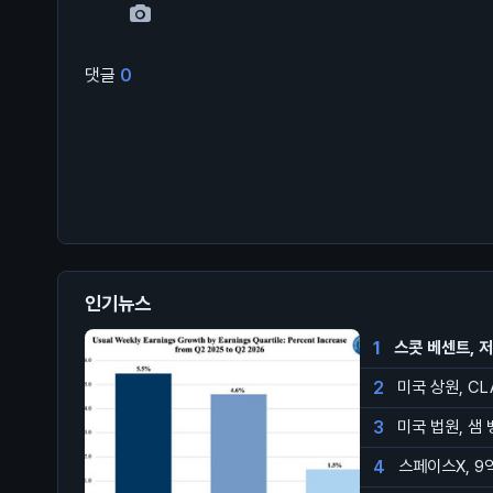
댓글
0
인기뉴스
1
스콧 베센트, 
2
미국 상원, CL
3
미국 법원, 샘
4
스페이스X, 9