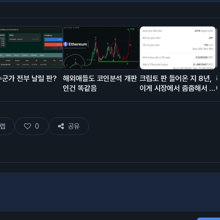
 누군가 전부 날릴 판?
해외애들도 코인분석 개판
크립토 판 들어온 지 8년,
인건 똑같음
이게 시장에서 줍줍해서 모
은 돈이고 에어드랍이 대충
80% 차지함.
랩
0
공유