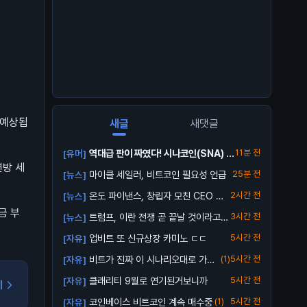
 예상됩
새글
새댓글
역대급 판이 짜였다! 시나코인(SNA) 업
11분 전
[유머]
연방 세
비트...
마이클 세일러, 비트코인 필요성 언급
25분 전
[뉴스]
온도 파이낸스, 창립자 모친 CEO 해
2시간 전
[뉴스]
임 소송...
금 부
트럼프, 이란 전쟁 곧 끝날 것이라고
3시간 전
[뉴스]
전망
업비트 또 신규상장 카미노 ㄷㄷ
5시간 전
[자유]
비트가 진짜 이 시나리오대로 가줄
(1)
5시간 전
[자유]
까?
클래리티 9월로 연기된거보니까
5시간 전
[자유]
기
코인베이스 비트코인 계속 매수중
(1)
5시간 전
[자유]