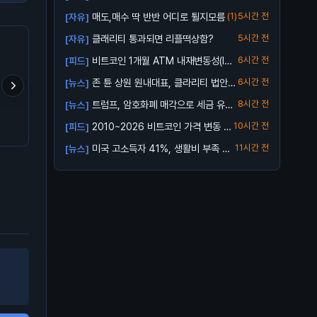
매도,매수 딱 반반 어디로 튈지모름
(1)
5시간 전
[자유]
클래리티 통과되면 리플떡상함?
5시간 전
[자유]
비트코인 1개월 ATM 내재변동성(IV):
6시간 전
[피드]
3...
존 튠 상원 원내대표, 클라리티 법안
6시간 전
[뉴스]
투표 연...
트럼프, 암호화폐 매각으로 세금 유예
8시간 전
[뉴스]
라이트코인(LTC)는 향후
ETH/BTC는 매크로 바닥
업비트 신규상장 캡코인 
가능성
2010~2026 비트코인 가격 변동 총
10시간 전
[피드]
에 어떻게 될거같음?
찍었다
거설마
정리 ...
미국 고소득자 41%, 생활비 부족 호
11시간 전
[뉴스]
소