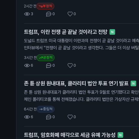
망한 후 이안 드 보드가 이사회 승인 없이 CEO로 취임했다고 주장합
부정적
2시간 전
하는 법원으로부터 권한을 부여받았으며, 회사의 의결권을 가지고 있
3
0
0
를 모든 직위에서 해임하기 위한 결의를 통과시켰습니다. 이 사건은 
발하고 있습니다. 일반 투자자에게는 회사의 경영 안정성과 주가에 영
트럼프, 이란 전쟁 곧 끝날 것이라고 전망
니다.
N
도널드 트럼프 미국 대통령이 이란과의 전쟁이 곧 끝날 것이라고 예
인터뷰에서 "전쟁이 곧 끝날 것이라고 생각한다. 그들은 더 이상 버틸
트럼프 대통령은 이란과의 협상이 잘 진행되고 있으며, 호르무즈 해
긍정적
3시간 전
고 있다고 덧붙였습니다. 그는 미국 군대가 이란의 군사력을 약화시키
6
0
0
할 수 없을 것이라고 주장했습니다. 이번 발언은 일반 투자자에게 중
나면 원유 공급이 안정될 가능성이 높아져, 유가에 긍정적인 영향을 
존 튠 상원 원내대표, 클라리티 법안 투표 연기 발표
N
존 튠 상원 원내대표가 클라리티 법안 투표가 9월로 연기됐다고 확인
체인 폴리티코를 통해 전해졌습니다. 클라리티 법안은 가상자산 규제
투표가 예정되어 있었습니다. 하지만 튠 원내대표는 이번 주 투표가 
중립적
6시간 전
법안은 통과되면 하원으로 넘어가고, 최종적으로 대통령의 서명이 필
6
0
0
투자자에게 중요한 의미를 가집니다. 클라리티 법안의 지연은 가상자
수 있으며, 이는 투자자들의 자산 가치에 직접적인 영향을 미칠 수 있
트럼프, 암호화폐 매각으로 세금 유예 가능성
N