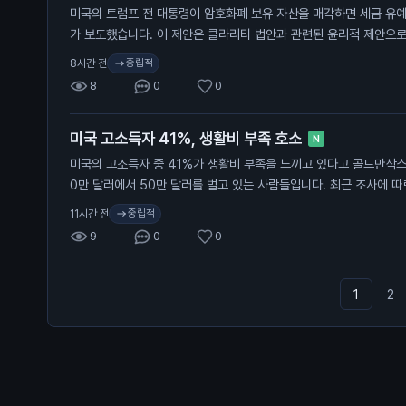
미국의 트럼프 전 대통령이 암호화폐 보유 자산을 매각하면 세금 유예
가 보도했습니다. 이 제안은 클라리티 법안과 관련된 윤리적 제안으로
는 조건이 포함되어 있습니다. 트럼프는 지난해 암호화폐 사업에서 14억
중립적
8시간 전
수익을 올렸습니다. 클라리티 법안은 암호화폐 산업의 규제를 명확히
8
0
0
이 법안이 통과되면 트럼프는 매각 후 새로운 투자에 자금을 재투자할
니다. 이 뉴스는 일반 투자자에게 중요합니다. 트럼프의 세금 유예가
미국 고소득자 41%, 생활비 부족 호소
크며, 법안 통과 여부가 투자 환경에 직접적인 영향을 줄 수 있습니다
N
미국의 고소득자 중 41%가 생활비 부족을 느끼고 있다고 골드만삭스
0만 달러에서 50만 달러를 벌고 있는 사람들입니다. 최근 조사에 따
생활비 부족을 겪고 있다고 합니다. 특히 30만 달러에서 50만 달러
중립적
11시간 전
비율이 크게 증가했습니다. 50만 달러 이상을 버는 사람들도 40%
9
0
0
합니다. 이 소식은 고소득자들도 경제적 어려움을 겪고 있다는 점에서
와 경제 전반에 영향을 미칠 수 있습니다.
1
2