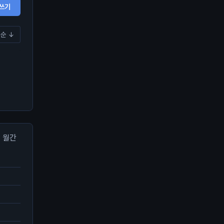
쓰기
순 ↓
월간