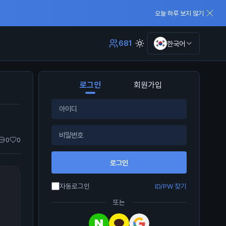
오늘 하루 보지 않기
681
한국어
로그인
회원가입
0
0
로그인
자동로그인
ID/PW 찾기
또는