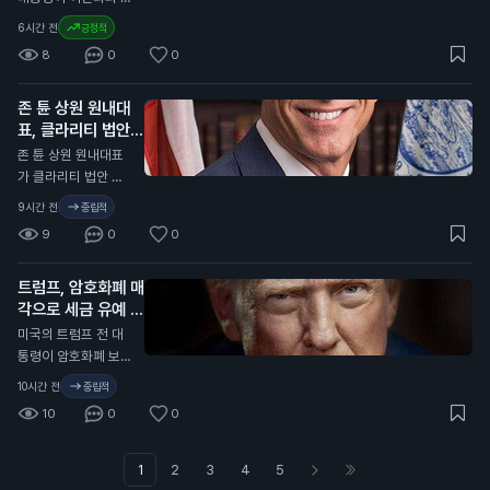
수 있습니다.
내용을 담고 있습니
이안 드 보드가 이사
쟁이 곧 끝날 것이라
6시간 전
긍정적
다. 법안의 지지자들
회 승인 없이 CEO로
고 예측했습니다. 그
은 이 법안이 미국에
8
0
0
취임했다고 주장합니
는 이날 기자들과의
서의 거래와 결제 시
다. 그녀는 아들의 유
인터뷰에서 "전쟁이
스템 발전에 중요한
산을 대표하는 법원으
존 튠 상원 원내대
곧 끝날 것이라고 생
시험대가 될 것이라고
로부터 권한을 부여받
표, 클라리티 법안
각한다. 그들은 더 이
말합니다. 이 뉴스는
았으며, 회사의 의결
투표 연기 발표
상 버틸 수 없을 것"이
N
존 튠 상원 원내대표
비트코인과 같은 가상
권을 가지고 있다고
라고 말했습니다. 트
가 클라리티 법안 투
자산의 규제가 어떻게
주장합니다. 그녀는
럼프 대통령은 이란과
표가 9월로 연기됐다
이루어질지에 대한 불
9시간 전
중립적
드 보드를 모든 직위
의 협상이 잘 진행되
고 확인했습니다. 이
확실성을 보여줍니다.
에서 해임하기 위한
9
0
0
고 있으며, 호르무즈
소식은 정치 전문 매
투자자들은 규제 변화
결의를 통과시켰습니
해협을 재개방하는 합
체인 폴리티코를 통해
가 가격에 미치는 영
다. 이 사건은 온도 파
의가 가까워지고 있다
트럼프, 암호화폐 매
전해졌습니다. 클라리
향을 주의 깊게 살펴
이낸스의 경영권 분쟁
고 덧붙였습니다. 그
각으로 세금 유예 가
티 법안은 가상자산
봐야 합니다.
을 촉발하고 있습니
는 미국 군대가 이란
능성
규제와 관련된 법안으
N
미국의 트럼프 전 대
다. 일반 투자자에게
의 군사력을 약화시키
로, 상원에서의 투표
통령이 암호화폐 보유
는 회사의 경영 안정
고 있으며, 이란이 더
가 예정되어 있었습니
자산을 매각하면 세금
성과 주가에 영향을
10시간 전
중립적
이상 저항할 수 없을
다. 하지만 튠 원내대
유예 혜택을 받을 수
미칠 수 있는 중요한
것이라고 주장했습니
10
0
0
표는 이번 주 투표가
있다고 블룸버그가 보
사안입니다.
다. 이번 발언은 일반
보장되지 않는다고 밝
도했습니다. 이 제안
투자자에게 중요한 의
혔습니다. 이 법안은
은 클라리티 법안과
1
2
3
4
5
미를 가집니다. 전쟁
통과되면 하원으로 넘
관련된 윤리적 제안으