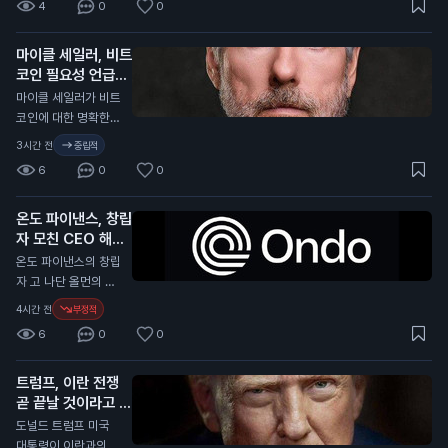
4
0
0
습니다. 이는 2023
년 12월 이후 가장 낮
마이클 세일러, 비트
은 수준입니다. 이 통
코인 필요성 언급
계는 암호화폐 분석
플랫폼인 크립토랭크
N
마이클 세일러가 비트
(CryptoRank)의 자
코인에 대한 명확한
료를 바탕으로 합니
규제가 필요하지 않다
3시간 전
중립적
다. 최근 몇 달 동안 기
고 주장했습니다. 그
6
0
0
술주 매도와 원자재
는 미국이 명확한 규
가격 상승 등으로 시
제를 필요로 한다고
장이 불안정해졌습니
온도 파이낸스, 창립
강조했습니다. 세일러
다. 이러한 상황은 중
자 모친 CEO 해임
는 최근 비트코인을
앙화거래소의 거래량
소송 제기
매각해 1억 달러(약 1,
N
온도 파이낸스의 창립
에도 영향을 미친 것
400억 원)를 모금했
자 고 나단 올먼의 모
으로 보입니다. 이 소
습니다. 현재 미국 상
친 캐서린 올먼이 CE
4시간 전
부정적
식은 투자자들에게 중
원은 가상자산 산업을
O 이안 드 보드를 해
요한 의미를 가집니
6
0
0
위한 CLARITY 법안
임하고 회사를 장악하
다. 거래량 감소는 시
을 통과시킬 시간이
려고 소송을 제기했습
장의 유동성이 줄어들
부족합니다. 이 법안
트럼프, 이란 전쟁
니다. 이 소송은 델라
수 있음을 나타내며,
은 가상자산 거래와
곧 끝날 것이라고 전
웨어 법원에 제출되었
이는 암호화폐 가격에
자본 형성을 위한 연
망
습니다. 캐서린 올먼
N
도널드 트럼프 미국
부정적인 영향을 미칠
방 규칙을 제정하는
은 아들이 사망한 후
대통령이 이란과의 전