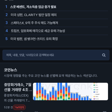
스콧 베센트, 저소득층 임금 증가 발표
1
미국 상원, CLARITY 법안 일정 제외
2
스페이스X, 9억 주 주식 매도 가능해져
3
트럼프, 암호화폐 매각으로 세금 유예 가능성
4
미국 법원, 샘 뱅크먼-프리드 유죄 확정
5
코인뉴스
시장에 영향을 주는 주요 코인 뉴스를 선별해 요약 제공하는 뉴스 섹션입니다.
중앙화거래소, 7월
선물 거래량 4조 달
러로 감소
N
중앙화거래소(CEX)
의 선물 거래량이 7월
에 4조 달러(약 5천
52분 전
부정적
800조 원)로 감소했