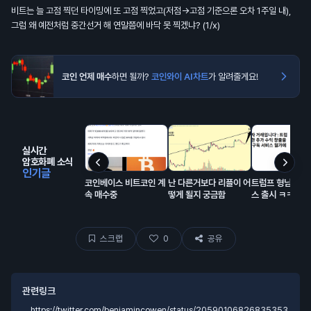
비트는 늘 고점 찍던 타이밍에 또 고점 찍었고(저점→고점 기준으론 오차 1주일 내),
그럼 왜 예전처럼 중간선거 해 연말쯤에 바닥 못 찍겠냐? (1/x)
코인 언제 매수
하면 될까?
코인와이 AI차트
가 알려줄게요!
실시간
암호화폐 소식
인기글
코인베이스 비트코인 계
난 다른거보다 리플이 어
트럼프 형님의 구
속 매수중
떻게 될지 궁금함
스 출시 ㅋㅋㅋ
스크랩
0
공유
관련링크
https://twitter.com/benjamincowen/status/20590106826835353