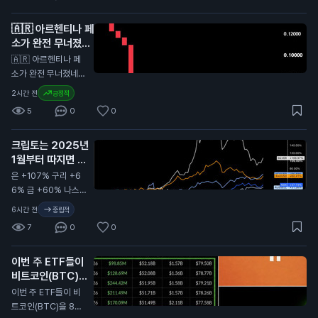
🇦🇷 아르헨티나 페
소가 완전 무너졌네.
이래서 비트코인이
🇦🇷 아르헨티나 페
있는 거지
N
소가 완전 무너졌네.
이래서 비트코인이 있
2시간 전
긍정적
는 거지.
5
0
0
크립토는 2025년
1월부터 따지면 지
금까지 성과가 가장
은 +107% 구리 +6
부진한 자산군이다.
6% 금 +60% 나스
N
닥 +38% 러셀 +3
6시간 전
중립적
1% 반면 비트코인은
7
0
0
-35%, 이더리움은 -
47%, 알트코인은 -5
이번 주 ETF들이
7%. 크립토는 여전히
비트코인(BTC)을
가장 저평가된 자산군
8억 5,300만 달러
이다.
이번 주 ETF들이 비
어치 이상 사들였다.
트코인(BTC)을 8억