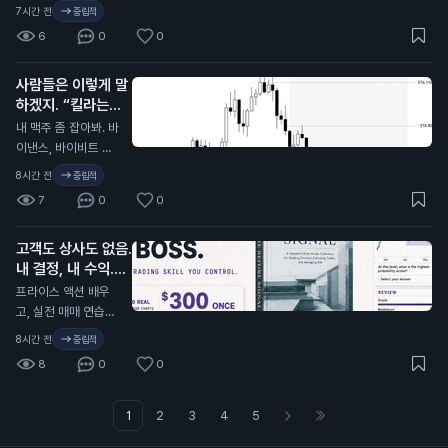
지난 15주 중 가장
5,300만 달러어치
7시간 전
중립적
큰 …
N
이상 사들였다. 지난 1
6
0
0
5주 중 가장 큰 주간
매수다.
사람들은 이렇게 말
하겠지. “킬라는
BTC 롱을 2년이나
내 맥주 좀 잡아봐. 바
못 버틴다.”
N
이낸스, 바이비트 포
함 여러 거래소 펀딩
8시간 전
중립적
비가 8시간마다 리셋
7
0
0
될 때 평균 대략 0.0
1%다. 그럼 하루 0.0
고객도 상사도 없음.
3%, 주 0.21%, 대충
내 결정, 내 수익.
월 0.84%. 연으로 치
면 약 10.08%고, 매
N
프라이스 액션 배우
일 0.03%가 유지된
고, 실전 매매 연습하
다는 가정임. 지난 사
고, 내가 컨트롤하는
8시간 전
중립적
이클엔 펀딩이 아예
트레이딩 비즈니스 만
8
0
0
마이너스거나 0.0
들기. • 책 + 실제 BT
0% 근처였던 구간도
C 차트 300장 + 결
꽤 있었음. 그래서 실
과 리포트: 일시불 $3
1
2
3
4
5
제론 그 수치가 훨씬
00, 평생 이용 • 차트
낮아질 수도 있음. 이