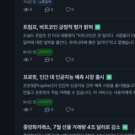
중립적
7시간 전
금리 인상 여부를 결정하는 데 중요한 영향을 미칠 수 있습니다. 이
6
0
0
중요한 신호입니다. 금리 인상이 지연될 경우, 자산 가격에 긍정적인 
트럼프, 비트코인 긍정적 평가 밝혀
N
도널드 트럼프 전 미국 대통령이 "비트코인은 큰 일이다. 사람들이 
달러에 대한 압박을 줄인다. 우리나라에 좋은 일이다"라고 말했습니다
한 긍정적인 시각을 드러냅니다. 그의 아들들이 지분을 가진 암호화
긍정적
8시간 전
은 최근 2분기 동안 5,720만 달러(약 800억 원)의 손실을 기록했
7
0
0
안 11% 하락한 영향이 컸습니다. 그러나 이 회사는 비트코인 932
니다. 트럼프의 긍정적인 발언은 비트코인 가격에 긍정적인 영향을 미
프로핏, 인간 대 인공지능 예측 시장 출시
자들에게 비트코인에 대한 신뢰를 높이고, 향후 가격 상승 가능성을 
N
프로핏(Prophet)이 인간과 인공지능 간의 예측 시장을 출시했습니
만들고 프로핏과 직접 거래할 수 있습니다. 이 서비스는 사용자에게 
제공합니다. 프로핏은 인공지능을 활용해 예측의 정확성을 높이고, 
긍정적
9시간 전
용해 시장을 형성할 수 있습니다. 가입 시 코드 "COIN101"을 입력
7
0
0
예측 시장은 일반 투자자에게 새로운 투자 기회를 제공합니다. 인공
높일 수 있어, 투자자들은 더 나은 결정을 내릴 수 있습니다.
중앙화거래소, 7월 선물 거래량 4조 달러로 감소
N