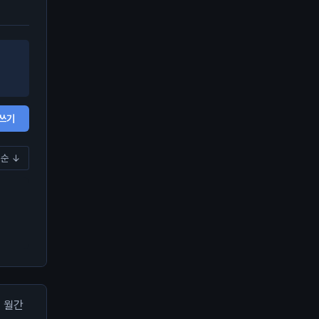
쓰기
순 ↓
월간