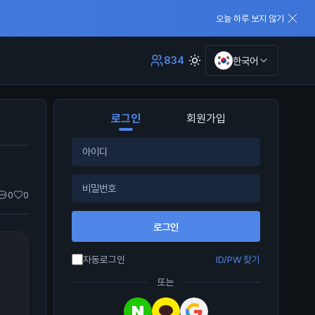
오늘 하루 보지 않기
834
한국어
로그인
회원가입
0
0
로그인
자동로그인
ID/PW 찾기
또는