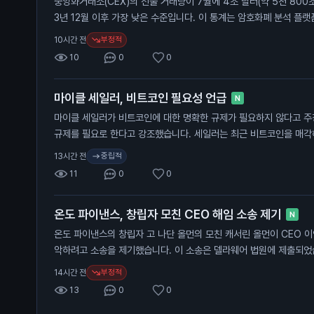
중앙화거래소(CEX)의 선물 거래량이 7월에 4조 달러(약 5천 800조
3년 12월 이후 가장 낮은 수준입니다. 이 통계는 암호화폐 분석 플랫폼
의 자료를 바탕으로 합니다. 최근 몇 달 동안 기술주 매도와 원자재 
부정적
10시간 전
졌습니다. 이러한 상황은 중앙화거래소의 거래량에도 영향을 미친 것
10
0
0
들에게 중요한 의미를 가집니다. 거래량 감소는 시장의 유동성이 줄어
호화폐 가격에 부정적인 영향을 미칠 수 있습니다.
마이클 세일러, 비트코인 필요성 언급
N
마이클 세일러가 비트코인에 대한 명확한 규제가 필요하지 않다고 주
규제를 필요로 한다고 강조했습니다. 세일러는 최근 비트코인을 매각해 1
금했습니다. 현재 미국 상원은 가상자산 산업을 위한 CLARITY 법
중립적
13시간 전
이 법안은 가상자산 거래와 자본 형성을 위한 연방 규칙을 제정하는 
11
0
0
지자들은 이 법안이 미국에서의 거래와 결제 시스템 발전에 중요한 시
뉴스는 비트코인과 같은 가상자산의 규제가 어떻게 이루어질지에 대
온도 파이낸스, 창립자 모친 CEO 해임 소송 제기
들은 규제 변화가 가격에 미치는 영향을 주의 깊게 살펴봐야 합니다.
N
온도 파이낸스의 창립자 고 나단 올먼의 모친 캐서린 올먼이 CEO 이
악하려고 소송을 제기했습니다. 이 소송은 델라웨어 법원에 제출되었
망한 후 이안 드 보드가 이사회 승인 없이 CEO로 취임했다고 주장합
부정적
14시간 전
하는 법원으로부터 권한을 부여받았으며, 회사의 의결권을 가지고 있
13
0
0
를 모든 직위에서 해임하기 위한 결의를 통과시켰습니다. 이 사건은 