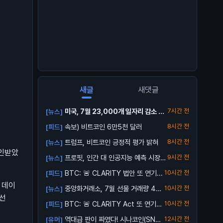
새글
새댓글
미국, 7월 23,000개 일자리 감소 발
7시간 전
[뉴스]
표
속보) 비트코인 6만5천 달러
8시간 전
[피드]
트럼프, 비트코인 긍정적 평가 밝혀
8시간 전
[뉴스]
확인받았
프로핏, 인간 대 인공지능 예측 시장
9시간 전
[뉴스]
출시
BTC: 🚨 CLARITY 법안 또 연기...
10시간 전
[피드]
 데이
중앙화거래소, 7월 선물 거래량 4조
10시간 전
[뉴스]
 선
달러로 ...
BTC: 🚨 CLARITY Act 또 연기…
10시간 전
[피드]
역대급 판이 짜였다! 시나코인(SNA)
12시간 전
[유머]