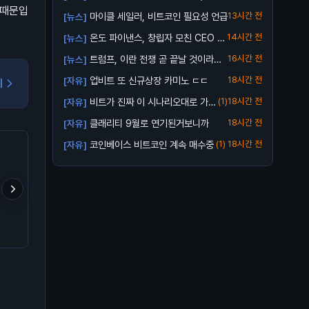
업비트...
 때문입
마이클 세일러, 비트코인 필요성 언급
13시간 전
[뉴스]
온도 파이낸스, 창립자 모친 CEO 해
14시간 전
[뉴스]
임 소송...
트럼프, 이란 전쟁 곧 끝날 것이라고
16시간 전
[뉴스]
전망
업비트 또 신규상장 카미노 ㄷㄷ
18시간 전
[자유]
기
비트가 진짜 이 시나리오대로 가
(1)
18시간 전
[자유]
줄까?
클래리티 9월로 연기된거보니까
18시간 전
[자유]
코인베이스 비트코인 계속 매수중
(1)
18시간 전
[자유]
라이트코인(LTC)는 향후
트럼프 형님의 구독 서비스
크립토 판 들어온 지 8년
에 어떻게 될거같음?
출시 ㅋㅋㅋ
이게 시장에서 줍줍해서 
은 돈이고 에어드랍이 대
80% 차지함.