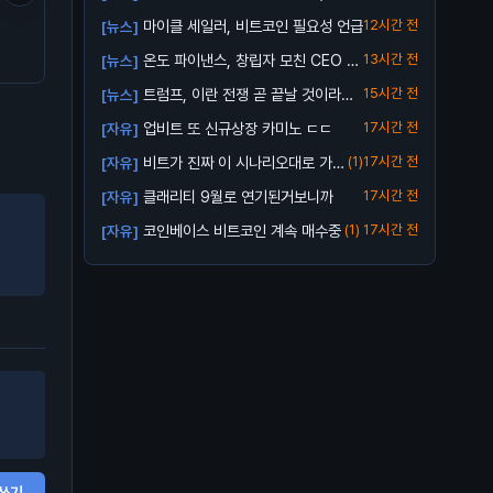
업비트...
마이클 세일러, 비트코인 필요성 언급
12시간 전
[뉴스]
라이트코인(LTC)는 향후
트럼프 형님의 구독 서비스
🚨 누군가 전부 날릴 판?
에 어떻게 될거같음?
출시 ㅋㅋㅋ
온도 파이낸스, 창립자 모친 CEO 해
13시간 전
[뉴스]
임 소송...
트럼프, 이란 전쟁 곧 끝날 것이라고
15시간 전
[뉴스]
전망
업비트 또 신규상장 카미노 ㄷㄷ
17시간 전
[자유]
비트가 진짜 이 시나리오대로 가
(1)
17시간 전
[자유]
줄까?
클래리티 9월로 연기된거보니까
17시간 전
[자유]
코인베이스 비트코인 계속 매수중
(1)
17시간 전
[자유]
쓰기