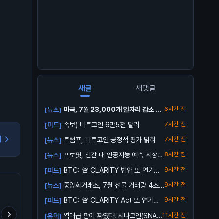
새글
새댓글
미국, 7월 23,000개 일자리 감소 발
6시간 전
[뉴스]
표
속보) 비트코인 6만5천 달러
7시간 전
[피드]
기
트럼프, 비트코인 긍정적 평가 밝혀
7시간 전
[뉴스]
프로핏, 인간 대 인공지능 예측 시장
8시간 전
[뉴스]
출시
BTC: 🚨 CLARITY 법안 또 연기...
9시간 전
[피드]
중앙화거래소, 7월 선물 거래량 4조
9시간 전
[뉴스]
달러로 ...
BTC: 🚨 CLARITY Act 또 연기…
9시간 전
[피드]
역대급 판이 짜였다! 시나코인(SNA)
11시간 전
[유머]