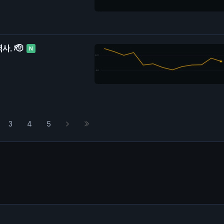
사. 🫡
N
3
4
5