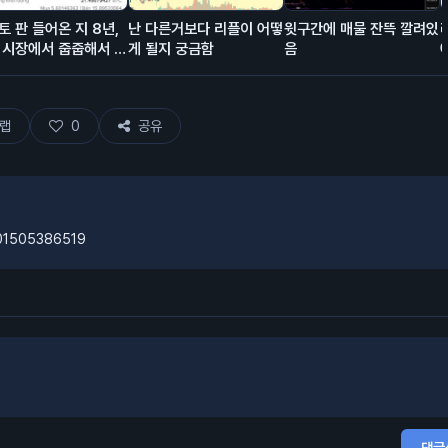
토 판 들어온 지 8년,
난 다른거보다 리플이 어떻
윗구간에 매물 잔뜩 깔려있
 시장에서 줍줍해서 모
게 될지 궁금함
음
돈이고 에어드랍이 대충
% 차지함.
랩
0
공유
801505386519
댓글