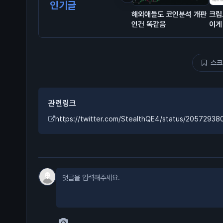
인기글
해외애들도 코인분석 개판
크립
인건 똑같음
이게
은 
80
스크
관련링크
https://twitter.com/StealthQE4/status/2057293