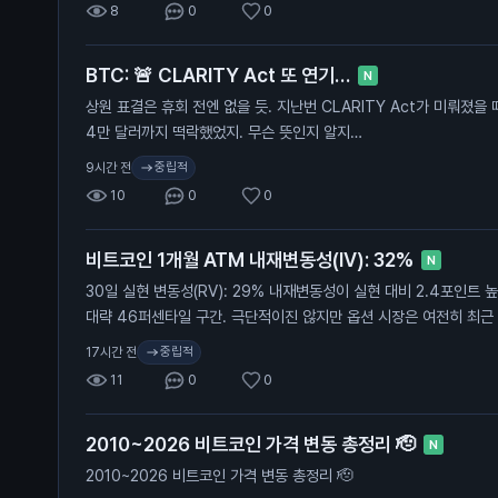
8
0
0
BTC: 🚨 CLARITY Act 또 연기…
N
상원 표결은 휴회 전엔 없을 듯. 지난번 CLARITY Act가 미뤄졌을 
4만 달러까지 떡락했었지. 무슨 뜻인지 알지…
중립적
9시간 전
10
0
0
비트코인 1개월 ATM 내재변동성(IV): 32%
N
30일 실현 변동성(RV): 29% 내재변동성이 실현 대비 2.4포인트 
대략 46퍼센타일 구간. 극단적이진 않지만 옵션 시장은 여전히 최근
움직임을 프라이싱 중. 여기서 실현 변동성이 따라 올라갈까, 아니면
중립적
17시간 전
11
0
0
2010~2026 비트코인 가격 변동 총정리 🫡
N
2010~2026 비트코인 가격 변동 총정리 🫡