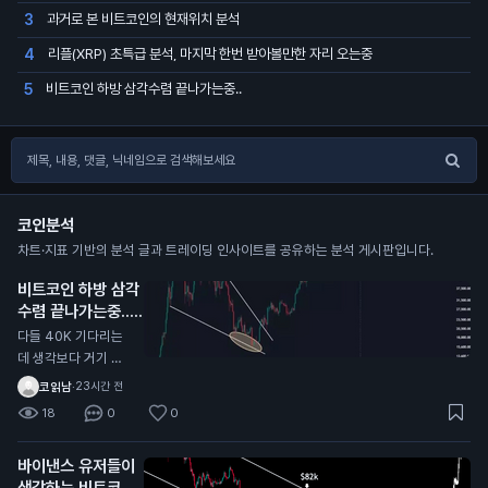
과거로 본 비트코인의 현재위치 분석
3
리플(XRP) 초특급 분석, 마지막 한번 받아볼만한 자리 오는중
4
비트코인 하방 삼각수렴 끝나가는중..
5
코인분석
차트·지표 기반의 분석 글과 트레이딩 인사이트를 공유하는 분석 게시판입니다.
비트코인 하방 삼각
수렴 끝나가는중..
N
다들 40K 기다리는
데 생각보다 거기 안
올수도 있음 내가 한
코읽남
·
23시간 전
국,해외 전부 커뮤 둘
18
0
0
러본 결과 그 자리에
서 풀매수 기다리는
바이낸스 유저들이
개미들이 너무많음
생각하는 비트코인