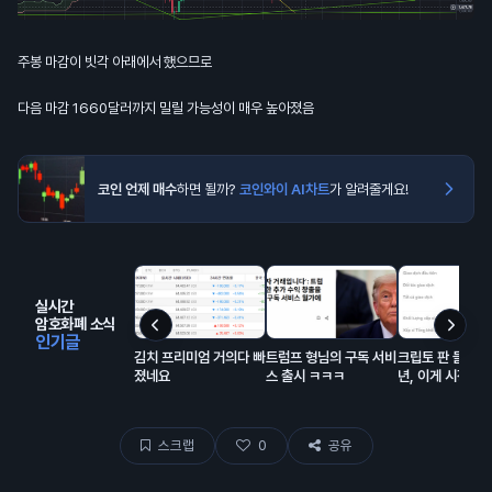
주봉 마감이 빗각 아래에서 했으므로
다음 마감 1660달러까지 밀릴 가능성이 매우 높아졌음
코인 언제 매수
하면 될까?
코인와이 AI차트
가 알려줄게요!
실시간
암호화폐 소식
인기글
김치 프리미엄 거의다 빠
트럼프 형님의 구독 서비
크립토 판 들어온 
졌네요
스 출시 ㅋㅋㅋ
년, 이게 시장에
해서 모은 돈이고
랍이 대충 80% 
스크랩
0
공유