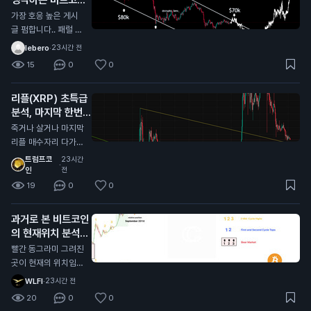
바닥
N
가장 호응 높은 게시
글 펌합니다.. 패럴 채
널안에서 하방으로 밀
lebero
·
23시간 전
리는중인데 패럴 중단
15
0
0
맞고 올라갈거라는 의
견에 가장 많이 댓글
리플(XRP) 초특급
달렸네요 시기적으로
분석, 마지막 한번
도 10월이 주기와도
받아볼만한 자리 오
딱 떨어져서 얼마나
죽거나 살거나 마지막
는중
버텨주는지 잘봐야할
N
리플 매수자리 다가오
듯?
는중 대략 0.95불 근
트럼프코
23시간
·
처 저기가 깨진다면
인
전
다른 알트코인과 마찬
19
0
0
가지로 그냥 추세가
다깨진거라 죽으러 가
과거로 본 비트코인
는거고 (0.55달러 수
의 현재위치 분석
준까지) 유일하게 리
N
빨간 동그라미 그려진
플만 현재 알트 차트
곳이 현재의 위치임
중에 살아있는데 (잡
각종 지표로 봤을때도
코제외) 저기를 지켜
WLFI
·
23시간 전
일치하고 시기적으로
주면 저기가 찐바닥
20
0
0
도 똑같음 개인적으로
임, 물론 저 지지선을