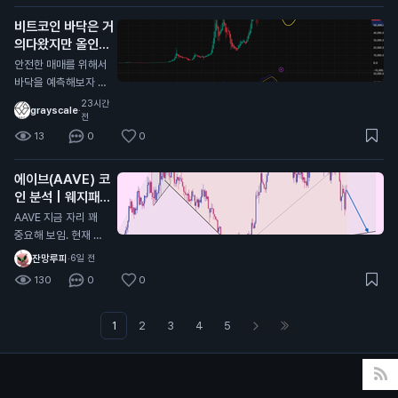
싸이클대로 상방,하방
타고 흐를순있는데 저
비트코인 바닥은 거
으로 움직이는거는 이
기만 안깨지면됨
의다왔지만 올인은
번이 마지막일거라고
금지
봄 비트코인 전체 차
N
안전한 매매를 위해서
트로 봤을때 현재 어
바닥을 예측해보자 현
센딩트라이앵글 모양
재 자리에서 풀매수는
23시간
grayscale
·
이라서 비트가 0원가
비추하는 이유 1. 하이
전
거나 위로 계속 쏘거
킨아시 주봉이 아직까
13
0
0
나 할거라고 생각한다
지 음봉형태 2. MAC
D 모양이 아직 바닥
에이브(AAVE) 코
안쪽으로 더 들어가야
인 분석 | 웨지패턴
함 3. 스톡캐스틱 모
발생중
AAVE 지금 자리 꽤
양 또한 쌍바닥형태로
중요해 보임. 현재 대
내려가고 있는 진행형
형 웨지 하단 지지선
잔망루피
·
6일 전
상태라 추가하락(살
인 96.3달러 부근 테
짝)이 남아있을 확률
130
0
0
스트 중임. 여기 지켜
이 높음 그러면 계속
주면 반등 가능성 살
기다리다가 더 떨어지
아있는데, 이탈하면
1
2
3
4
5
면 풀매수하냐? 그건
하락 힘이 더 강해질
또 아님 지금부터 서
가능성 큼. 30분 차트
서히 10~20%씩 신
기준으로는 고점, 저
저점 갱신할때마다 받
점이 계속 낮아지는