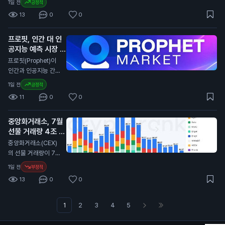
1일 전
긍정적
거래가 늦어질 수 있
리 증가를 예상했으
들이 비트코인으로 결
어, 자산 관리에 주의
13
0
0
나, 실제로는 감소했
제하고 있다. 이는 달
가 필요합니다. 특히
습니다. 이는 연방준
러에 대한 압박을 줄
해외 거래를 계획 중
비제도(Fed)가 금리
프로핏, 인간 대 인
인다. 우리나라에 좋
인 투자자들은 이 점
인상 여부를 결정하는
공지능 예측 시장 출
은 일이다"라고 말했
을 고려해야 합니다.
데 중요한 영향을 미
시
습니다. 트럼프의 발
프로핏(Prophet)이
칠 수 있습니다. 이번
언은 암호화폐에 대한
인간과 인공지능 간의
일자리 감소는 일반
긍정적인 시각을 드러
예측 시장을 출시했습
1일 전
긍정적
투자자에게 중요한 신
냅니다. 그의 아들들
니다. 사용자는 어떤
호입니다. 금리 인상
11
0
0
이 지분을 가진 암호
주제든 시장을 만들고
이 지연될 경우, 자산
화폐 채굴 회사인 아
프로핏과 직접 거래할
가격에 긍정적인 영향
메리칸 비트코인은 최
중앙화거래소, 7월
수 있습니다. 이 서비
을 미칠 수 있습니다.
근 2분기 동안 5,72
선물 거래량 4조 달
스는 사용자에게 예측
0만 달러(약 800억
러로 감소
을 통해 수익을 올릴
중앙화거래소(CEX)
원)의 손실을 기록했
기회를 제공합니다.
의 선물 거래량이 7월
습니다. 비트코인 가
프로핏은 인공지능을
에 4조 달러(약 5천
1일 전
부정적
격이 2분기 동안 11%
활용해 예측의 정확성
800조 원)로 감소했
하락한 영향이 컸습니
13
0
0
을 높이고, 사용자들
습니다. 이는 2023
다. 그러나 이 회사는
은 자신의 전문 지식
년 12월 이후 가장 낮
비트코인 932개를
을 활용해 시장을 형
은 수준입니다. 이 통
1
2
3
4
5
채굴하며 생산량을 증
성할 수 있습니다. 가
계는 암호화폐 분석
가시켰습니다. 트럼프
입 시 코드 "COIN10
플랫폼인 크립토랭크