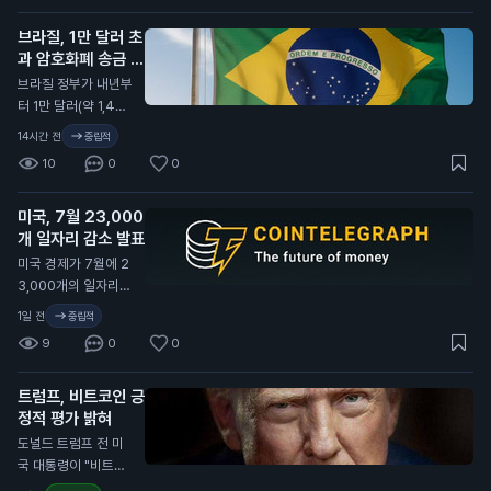
자금 지원 수준을 유
브라질, 1만 달러 초
지하며, 여성, 유아 및
과 암호화폐 송금 지
아동을 위한 특별 보
연 발표
충 영양 프로그램(WI
N
브라질 정부가 내년부
C)과 국가 안보 프로
터 1만 달러(약 1,400
그램 등을 포함합니
만 원) 이상의 암호화
14시간 전
중립적
다. 상원은 이 예산안
폐 송금을 최대 24시
10
0
0
으로 사이버 보안 권
간 지연시키기로 했습
한과 기술 현대화 기
니다. 이는 새로운 사
금을 연장했습니다.
미국, 7월 23,000
기 방지 규정에 따른
이번 통과된 예산안은
개 일자리 감소 발표
조치입니다. 이번 규
정부의 자금 지원을
정은 외국 기업이나
미국 경제가 7월에 2
유지하지만, 향후 더
개인 지갑으로의 송금
3,000개의 일자리를
큰 지출 논의가 남아
에 적용됩니다. 브라
잃었다고 발표했습니
1일 전
중립적
있습니다. 이는 일반
질 정부는 이를 통해
다. 이는 80,000개
투자자들에게 정부의
9
0
0
금융 범죄를 예방하
의 일자리 증가 예상
재정 안정성을 유지하
고, 투명성을 높이겠
과 크게 다릅니다. 미
는 데 중요한 요소가
다는 의도를 밝혔습니
트럼프, 비트코인 긍
국 노동부의 데이터에
될 수 있습니다.
다. 새로운 규정은 내
정적 평가 밝혀
따르면 실업률은 4.
년부터 시행될 예정입
1%로 소폭 감소했습
도널드 트럼프 전 미
니다. 일반 투자자에
니다. 경제 전문가들
국 대통령이 "비트코
게는 송금이 지연되면
은 85,000개의 일자
인은 큰 일이다. 사람