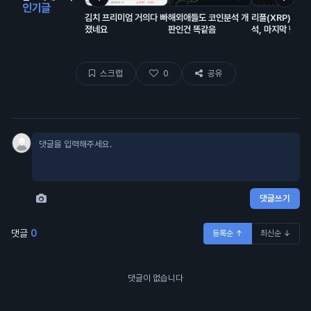
인기글
김치 프리미엄 거의다 빠
해외애들도 코인분석 개
리플(XRP) 초특
졌네요
판인건 똑같음
석, 마지막 한번
만한 자리 오는중
스크랩
0
공유
댓글쓰기
댓글
0
등록순 ↑
최신순 ↓
댓글이 없습니다