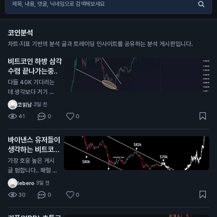
코인분석
차트·지표 기반의 분석 글과 트레이딩 인사이트를 공유하는 분석 게시판입니다.
비트코인 하방 삼각
수렴 끝나가는중..
다들 40K 기다리는
데 생각보다 거기 안
올수도 있음 내가 한
코읽남
·
3일 전
국,해외 전부 커뮤 둘
41
0
0
러본 결과 그 자리에
서 풀매수 기다리는
바이낸스 유저들이
개미들이 너무많음
생각하는 비트코인
바닥
가장 호응 높은 게시
글 펌합니다.. 패럴 채
널안에서 하방으로 밀
lebero
·
3일 전
리는중인데 패럴 중단
30
0
0
맞고 올라갈거라는 의
견에 가장 많이 댓글