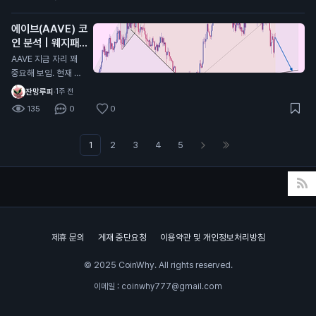
킨아시 주봉이 아직까
나 할거라고 생각한다
지 음봉형태 2. MAC
에이브(AAVE) 코
D 모양이 아직 바닥
인 분석 | 웨지패턴
안쪽으로 더 들어가야
발생중
함 3. 스톡캐스틱 모
AAVE 지금 자리 꽤
양 또한 쌍바닥형태로
중요해 보임. 현재 대
내려가고 있는 진행형
형 웨지 하단 지지선
잔망루피
·
1주 전
상태라 추가하락(살
인 96.3달러 부근 테
135
0
0
짝)이 남아있을 확률
스트 중임. 여기 지켜
이 높음 그러면 계속
주면 반등 가능성 살
기다리다가 더 떨어지
아있는데, 이탈하면
1
2
3
4
5
면 풀매수하냐? 그건
하락 힘이 더 강해질
또 아님 지금부터 서
가능성 큼. 30분 차트
서히 10~20%씩 신
기준으로는 고점, 저
저점 갱신할때마다 받
점이 계속 낮아지는
아보는게 제일 베스트
흐름이라 아직은 곰들
이 조금 더 유리한 상
제휴 문의
게재 중단요청
이용약관 및 개인정보처리방침
황임. 체크할 가격 9
6.3달러 - 핵심 지지
© 2025 CoinWhy. All rights reserved.
94.7달러 - 1차 하락
목표 92.6달러 - 지
이메일 : coinwhy777@gmail.com
지 깨지면 다음 목표
반대로 98.2달러 다