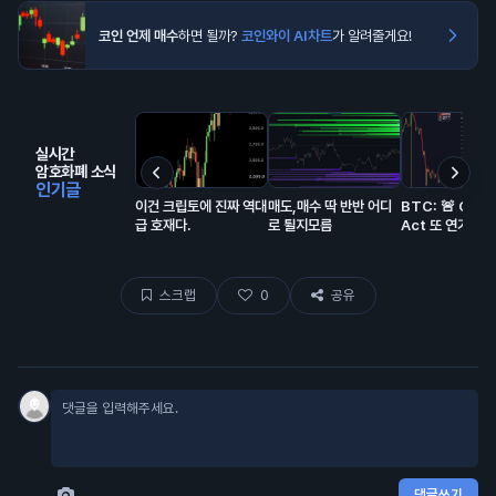
코인 언제 매수
하면 될까?
코인와이 AI차트
가 알려줄게요!
실시간
암호화폐 소식
인기글
이건 크립토에 진짜 역대
매도,매수 딱 반반 어디
BTC: 🚨 CLA
급 호재다.
로 튈지모름
Act 또 연기…
스크랩
0
공유
댓글쓰기