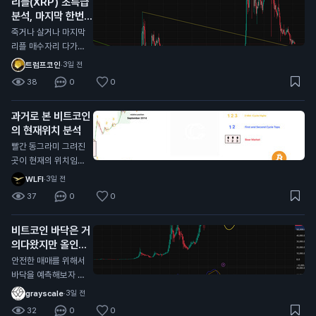
리플(XRP) 초특급
달렸네요 시기적으로
분석, 마지막 한번
도 10월이 주기와도
받아볼만한 자리 오
딱 떨어져서 얼마나
죽거나 살거나 마지막
는중
버텨주는지 잘봐야할
리플 매수자리 다가오
듯?
는중 대략 0.95불 근
트럼프코인
·
3일 전
처 저기가 깨진다면
38
0
0
다른 알트코인과 마찬
가지로 그냥 추세가
과거로 본 비트코인
다깨진거라 죽으러 가
의 현재위치 분석
는거고 (0.55달러 수
준까지) 유일하게 리
빨간 동그라미 그려진
플만 현재 알트 차트
곳이 현재의 위치임
중에 살아있는데 (잡
각종 지표로 봤을때도
WLFI
·
3일 전
코제외) 저기를 지켜
일치하고 시기적으로
37
0
0
주면 저기가 찐바닥
도 똑같음 개인적으로
임, 물론 저 지지선을
싸이클대로 상방,하방
비트코인 바닥은 거
타고 흐를순있는데 저
으로 움직이는거는 이
의다왔지만 올인은
기만 안깨지면됨
번이 마지막일거라고
금지
봄 비트코인 전체 차
안전한 매매를 위해서
트로 봤을때 현재 어
바닥을 예측해보자 현
센딩트라이앵글 모양
재 자리에서 풀매수는
grayscale
·
3일 전
이라서 비트가 0원가
비추하는 이유 1. 하이
32
0
0
거나 위로 계속 쏘거