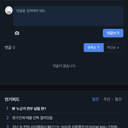
댓글쓰기
댓글
0
등록순 ↑
최신순 ↓
댓글이 없습니다
인기피드
일간
·
주간
·
월간
🚨 누군가 전부 날릴 판?
1
윗구간에 매물 잔뜩 깔려있음
2
지난 두 번의 사이클에서 $BTC는 300주 이동평균선(300W MA) 근처에서 바닥을 찍었음.
3