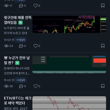
면 다음 타깃은 보라
N
17
0
0
색 점이고, 그건 8만
달러 위에 있어. 확장
오기 전에 레인지 구
윗구간에 매물 잔뜩
간의 투매(캡튤레이
깔려있음
N
션)가 먼저 온다.
누가 BTC 아직 못 올
라가게 누르고 있네
13시간 전
중립적
24
0
0
🚨 누군가 전부 날
릴 판?
N
트레이더 하나가 비트
코인에 무려 $1억 26
0만 달러 규모로 베
15시간 전
중립적
팅, BTC 1,600개 숏
28
0
0
에 레버리지 40배 박
음. 청산가까지 단 1.
ETH/BTC는 매크
1% 남음. 가격 한 번
로 바닥 찍었다
만 위로 튀어도 몇 초
만에 포지션 통째로
알트도 바닥, 2027