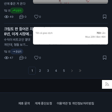
증발 가능.
년에 좋은 거 온다
1일 전
긍정적
49
0
0
크립토 판 들어온 지
8년, 이게 시장에서
줍줍해서 모은 돈이
수익이 비트코인 열댓
고 에어드랍이 대충
개인데, 형들 보기에
80% 차지함.
나 얼마 번 거 같음?
1일 전
중립적
ㅋㅋㅋ
47
0
0
1
2
3
4
5
제휴 문의
게재 중단요청
이용약관 및 개인정보처리방침