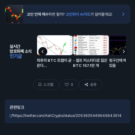
코인 언제 매수
하면 될까?
코인와이 AI차트
가 알려줄게요!
실시간
암호화폐 소식
인기글
최후의 BTC 트랩이 곧
- 셀프 커스터디로 잃은
윗구간에 매물 잔
온다...
BTC 157.1만 개
있음
스크랩
0
공유
관련링크
https://twitter.com/AshCrypto/status/2053605469646643614