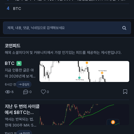
BTC
4
코인피드
해외 소셜미디어 및 커뮤니티에서 가장 인기있는 피드를 제공하는 게시판입니다.
BTC
N
지금 인용한 글은 아
마 2026년에 보게
될 글 중 가장 중요한
6시간 전
중립적
글 중 하나일 거야. 시
8
0
0
간 내서 제대로 뜯어
봐. 가격 움직임만 보
지난 두 번의 사이클
지 말고, 파동 구조, 시
에서 $BTC는
장 심리, 마켓메이커
300주 이동평균선
관점에서의 유사점에
역사는 반복되는 법.
(300W MA) 근처
집중해. 진한 초록 구
현재 300주 MA: 5
에서 바닥을 찍었음.
간(바닥 형성)이 끝나
5,000달러.
10시간 전
중립적