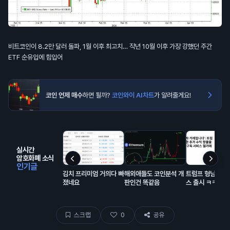
비트코인이 8.2만 달러 돌파, 1월 이후 최고치… 작년 10월 이후 가장 강했던 주간
ETF 순유입에 힘입어
코인 언제 매수
하면 될까?
코인와이 AI차트
가 알려줄게요!
실시간
암호화폐 소식
인기글
김치 프리미엄 거의다 빠
해외애들도 코인분석 개
트럼프 형님의 구
졌네요
판인건 똑같음
스 출시 ㅋㅋㅋ
스크랩
0
공유