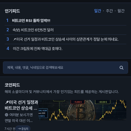
인기피드
일간
·
주간
·
월간
비트코인 RSI 돌파 임박!!!
1
속보) 비트코인 6만5천 달러
2
📌미국 선거 일정과 비트코인 상승세 사이의 상관관계가 정말 눈에 띄네요.
3
이건 크립토에 진짜 역대급 호재다.
4
코인피드
해외 소셜미디어 및 커뮤니티에서 가장 인기있는 피드를 제공하는 게시판입니다.
📌미국 선거 일정과
비트코인 상승세 사
이의 상관관계가 정
🟢 여러분 보시기엔
말 눈에 띄네요.
N
연말 미국 대선 이후
에도 비슷한 랠리가
7시간 전
중립적