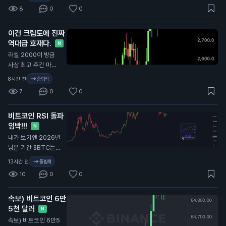
올까요?
8
0
0
이건 크립토에 진짜
역대급 호재다.
N
러셀 2000이 방금
사상 최고 주간 마감
가를 기록했고, 미국
8시간 전
중립적
증시는 시가총액이 2.
7
0
0
8조 달러나 늘었다. 2
017, 2021 불장 때도
비트코인 RSI 돌파
러셀을 따라갔던 만
임박!!!
큼, ETH랑 알트코인
N
에 강한 호재다. 머니
내가 보기엔 2026년
로테이션이 공식적으
남은 기간 $BTC는
로 시작됐고, 곧 비트
이렇게 흘러갈 듯.
13시간 전
중립적
코인과 크립토로 자금
10
0
0
이 유입될 거다.
속보) 비트코인 6만
5천 달러
N
속보) 비트코인 6만5