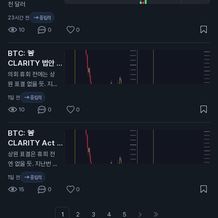
천 달러
23시간 전
중립적
10
0
0
BTC: 🚨
CLARITY 법안 또
연기...
의회 휴회 전에는 상
원 표결 없을 듯. 지난
번에 CLARITY 법안
1일 전
중립적
이 미뤄졌을 때 비트
10
0
0
코인 9.7만 달러에서
6.4만 달러로 떡락했
BTC: 🚨
었음. 무슨 말인지 감
CLARITY Act 또
오지...
연기…
상원 표결은 휴회 전
엔 없을 듯. 지난번 C
LARITY Act가 미뤄
1일 전
중립적
졌을 때 비트코인이
15
0
0
9.7만 달러에서 6.4
만 달러까지 떡락했었
지. 무슨 뜻인지 알
1
2
3
4
5