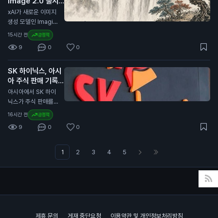
Image 2.0 출시
스(Workers) 위에서
는 이 유통량의 약 3
대응하기 위한 것으
발표
작동합니다. 킥서프는
N
xAI가 새로운 이미지
0%를 보유하고 있습
로, 특히 유럽 외부의
현재 베타 버전으로
생성 모델인 Imagin
니다. 이번 계약 연장
발행자와 관련된 규제
무료로 제공됩니다.
e Image 2.0을 출시
은 일반 투자자에게
15시간 전
긍정적
를 포함합니다. 이는
클라우드플레어는 킥
했습니다. 이 모델은
중요한 의미를 가집니
유럽 내 가상자산 사
9
0
0
서프를 단 12주 만에
Grok 웹사이트와 iO
다. 서클이 USDC의
용과 거래의 안전성을
개발했습니다. 이 브
S 및 Android 앱에서
성장을 위해 재투자하
높이기 위한 노력으로
라우저는 AI 에이전트
SK 하이닉스, 아시
사용할 수 있습니다.
는 만큼, 향후 USDC
해석됩니다. 이번 발
가 웹을 더 효율적으
아 주식 판매 기록
사용자는 보다 정밀한
의 안정성과 유통량
표는 일반 투자자에게
로 탐색하도록 돕습니
경신 주도
이미지 편집과 템플릿
N
아시아에서 SK 하이
증가가 기대됩니다.
중요합니다. 유럽의
다. 기존의 크롬 브라
기능을 이용할 수 있
닉스가 주식 판매를
이는 투자자들의 자산
규제가 강화되면 스테
우저보다 적은 컴퓨팅
습니다. Imagine Im
이끌며 7월에 830억
가치에도 긍정적인 영
이블코인과 같은 가상
16시간 전
긍정적
파워를 사용하여 비용
age 2.0은 디자인,
달러(약 11조 1,000억
향을 미칠 수 있습니
자산의 사용에 영향을
을 절감할 수 있습니
9
0
0
사진, 일러스트레이션
원) 이상의 자금을 모
다.
미칠 수 있습니다. 따
다. 개발자들은 킥서
작업에 적합하도록 개
았습니다. 이는 아시
라서 투자자들은 이러
프를 사용해 웹사이트
발되었습니다. 이 모
아 지역에서 가장 높
1
2
3
4
5
한 변화가 자신의 자
를 탐색하고, 양식을
델은 텍스트를 이미지
은 월간 판매 기록입
산에 어떤 영향을 미
작성하며, 다른 브라
로 변환하는 기능에서
니다. SK 하이닉스는
칠지 주의 깊게 살펴
우저 기반 작업을 수
세계 2위에 올랐습니
미국에서 265억 달
봐야 합니다.
행할 수 있습니다. 이
다. 현재 API 접근은
러(약 3조 5,000억
브라우저의 출시는 AI
계획 중이지만, 아직
원) 규모의 상장을 진
소프트웨어의 발전에
제공되지 않습니다.
행했습니다. 이는 외
중요한 의미를 가집니
제휴 문의
게재 중단요청
이용약관 및 개인정보처리방침
일반 사용자에게 이