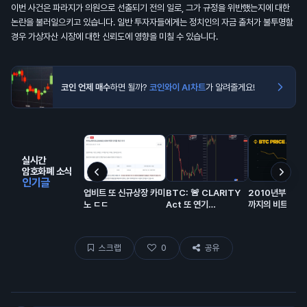
이번 사건은 파라지가 의원으로 선출되기 전의 일로, 그가 규정을 위반했는지에 대한
논란을 불러일으키고 있습니다. 일반 투자자들에게는 정치인의 자금 출처가 불투명할
경우 가상자산 시장에 대한 신뢰도에 영향을 미칠 수 있습니다.
코인 언제 매수
하면 될까?
코인와이 AI차트
가 알려줄게요!
실시간
암호화폐 소식
인기글
업비트 또 신규상장 카미
BTC: 🚨 CLARITY
2010년부터 2
노 ㄷㄷ
Act 또 연기…
까지의 비트코인 
동 전체 역사. 🫡
스크랩
0
공유