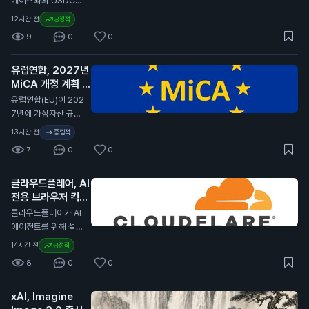
베이스와의 USDC
매력이 줄어들고 있습
스테이블코인 계약을
12시간 전
긍정적
니다. 전문가들은 암
2029년까지 연장했
9
0
0
호화폐의 변동성이 커
습니다. 이번 계약 연
진 이유로 경제 불안
장은 서클이 코인베이
정을 지적하고 있습니
유럽연합, 2027년
스 플랫폼에서 USD
다. 일반 투자자에게
MiCA 개정 계획 발
C의 중심 역할을 계속
이 소식은 암호화폐
표
유지할 수 있게 합니
N
유럽연합(EU)이 202
투자에 대한 신뢰가
다. 서클은 분기 배당
7년에 가상자산 규제
낮아질 수 있음을 의
금을 포기하고, 제품
법안인 MiCA(가상자
13시간 전
중립적
미합니다. 이는 향후
개발과 성장 기회에
산 시장 규제)를 개정
암호화폐 가격에 부정
7
0
0
재투자하기로 결정했
할 계획이라고 발표했
적인 영향을 미칠 수
습니다. 서클은 지난
습니다. 이 개정안은
있습니다.
분기 동안 7억 1천만
클라우드플레어, AI
비EU 국가의 가상자
달러(약 9천 5백억
전용 브라우저 킥서
산 발행자, 스테이블
원)의 수익을 기록했
프 출시
코인, 토큰화된 결제
N
클라우드플레어가 AI
습니다. 이는 전년 대
방식을 다룰 예정입니
에이전트를 위해 설계
비 7% 증가한 수치입
다. MiCA는 유럽 내
된 브라우저 킥서프(K
14시간 전
긍정적
니다. USDC의 유통
가상자산 시장의 규제
itesurf)를 출시했습
량은 전년 대비 19%
8
0
0
를 강화하기 위해 제
니다. 이 브라우저는
증가하여 733억 달
정된 법안입니다. 이
클라우드플레어의 서
러(약 99조 원)에 달
번 개정은 글로벌 가
xAI, Imagine
버리스 플랫폼인 워커
했습니다. 코인베이스
상자산 시장의 변화에