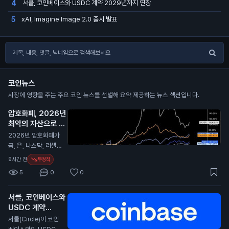
서클, 코인베이스와 USDC 계약 2029년까지 연장
4
xAI, Imagine Image 2.0 출시 발표
5
코인뉴스
시장에 영향을 주는 주요 코인 뉴스를 선별해 요약 제공하는 뉴스 섹션입니다.
암호화폐, 2026년
최악의 자산으로 평
가
N
2026년 암호화폐가
금, 은, 나스닥, 러셀 2
000과 비교해 최악
9시간 전
부정적
의 성과를 보였습니
5
0
0
다. 이 보고서는 암호
화폐가 다른 자산에
서클, 코인베이스와
비해 큰 손실을 겪었
USDC 계약
다고 전합니다. 특히,
2029년까지 연장
경제 상황이 어려워지
서클(Circle)이 코인
면서 암호화폐의 투자
N