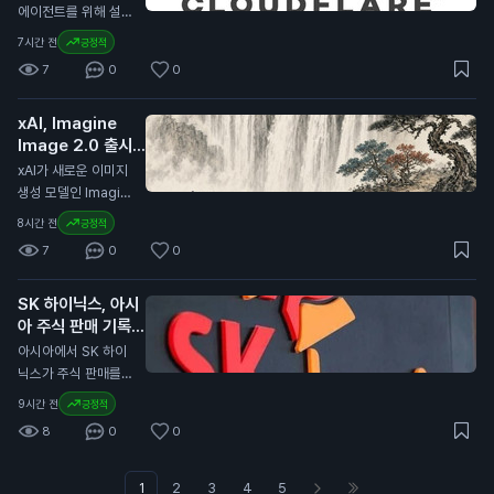
습니다. 이는 전년 대
방식을 다룰 예정입니
에이전트를 위해 설계
비 7% 증가한 수치입
다. MiCA는 유럽 내
된 브라우저 킥서프(K
7시간 전
긍정적
니다. USDC의 유통
가상자산 시장의 규제
itesurf)를 출시했습
량은 전년 대비 19%
7
0
0
를 강화하기 위해 제
니다. 이 브라우저는
증가하여 733억 달
정된 법안입니다. 이
클라우드플레어의 서
러(약 99조 원)에 달
번 개정은 글로벌 가
xAI, Imagine
버리스 플랫폼인 워커
했습니다. 코인베이스
상자산 시장의 변화에
Image 2.0 출시
스(Workers) 위에서
는 이 유통량의 약 3
대응하기 위한 것으
발표
작동합니다. 킥서프는
N
xAI가 새로운 이미지
0%를 보유하고 있습
로, 특히 유럽 외부의
현재 베타 버전으로
생성 모델인 Imagin
니다. 이번 계약 연장
발행자와 관련된 규제
무료로 제공됩니다.
e Image 2.0을 출시
은 일반 투자자에게
8시간 전
긍정적
를 포함합니다. 이는
클라우드플레어는 킥
했습니다. 이 모델은
중요한 의미를 가집니
유럽 내 가상자산 사
7
0
0
서프를 단 12주 만에
Grok 웹사이트와 iO
다. 서클이 USDC의
용과 거래의 안전성을
개발했습니다. 이 브
S 및 Android 앱에서
성장을 위해 재투자하
높이기 위한 노력으로
라우저는 AI 에이전트
SK 하이닉스, 아시
사용할 수 있습니다.
는 만큼, 향후 USDC
해석됩니다. 이번 발
가 웹을 더 효율적으
아 주식 판매 기록
사용자는 보다 정밀한
의 안정성과 유통량
표는 일반 투자자에게
로 탐색하도록 돕습니
경신 주도
이미지 편집과 템플릿
N
아시아에서 SK 하이
증가가 기대됩니다.
중요합니다. 유럽의
다. 기존의 크롬 브라
기능을 이용할 수 있
닉스가 주식 판매를
이는 투자자들의 자산
규제가 강화되면 스테
우저보다 적은 컴퓨팅
습니다. Imagine Im
이끌며 7월에 830억
가치에도 긍정적인 영
이블코인과 같은 가상
9시간 전
긍정적
파워를 사용하여 비용
age 2.0은 디자인,
달러(약 11조 1,000억
향을 미칠 수 있습니
자산의 사용에 영향을
을 절감할 수 있습니
8
0
0
사진, 일러스트레이션
원) 이상의 자금을 모
다.
미칠 수 있습니다. 따
다. 개발자들은 킥서
작업에 적합하도록 개
았습니다. 이는 아시
라서 투자자들은 이러
프를 사용해 웹사이트
발되었습니다. 이 모
아 지역에서 가장 높
1
2
3
4
5
한 변화가 자신의 자