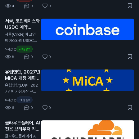
의 성과를 보였습니
4
0
0
다. 이 보고서는 암호
화폐가 다른 자산에
서클, 코인베이스와
비해 큰 손실을 겪었
USDC 계약
다고 전합니다. 특히,
2029년까지 연장
경제 상황이 어려워지
서클(Circle)이 코인
면서 암호화폐의 투자
N
베이스와의 USDC
매력이 줄어들고 있습
스테이블코인 계약을
5시간 전
긍정적
니다. 전문가들은 암
2029년까지 연장했
8
0
0
호화폐의 변동성이 커
습니다. 이번 계약 연
진 이유로 경제 불안
장은 서클이 코인베이
정을 지적하고 있습니
유럽연합, 2027년
스 플랫폼에서 USD
다. 일반 투자자에게
MiCA 개정 계획 발
C의 중심 역할을 계속
이 소식은 암호화폐
표
유지할 수 있게 합니
N
유럽연합(EU)이 202
투자에 대한 신뢰가
다. 서클은 분기 배당
7년에 가상자산 규제
낮아질 수 있음을 의
금을 포기하고, 제품
법안인 MiCA(가상자
6시간 전
중립적
미합니다. 이는 향후
개발과 성장 기회에
산 시장 규제)를 개정
암호화폐 가격에 부정
6
0
0
재투자하기로 결정했
할 계획이라고 발표했
적인 영향을 미칠 수
습니다. 서클은 지난
습니다. 이 개정안은
있습니다.
분기 동안 7억 1천만
클라우드플레어, AI
비EU 국가의 가상자
달러(약 9천 5백억
전용 브라우저 킥서
산 발행자, 스테이블
원)의 수익을 기록했
프 출시
코인, 토큰화된 결제
N
클라우드플레어가 AI