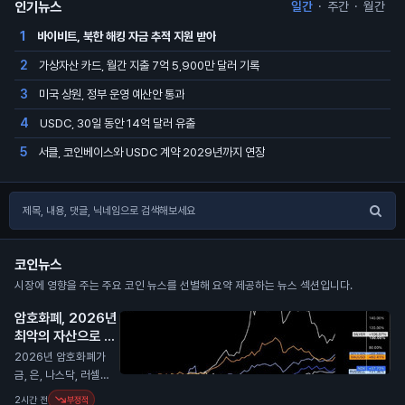
인기뉴스
일간
·
주간
·
월간
바이비트, 북한 해킹 자금 추적 지원 받아
1
가상자산 카드, 월간 지출 7억 5,900만 달러 기록
2
미국 상원, 정부 운영 예산안 통과
3
USDC, 30일 동안 14억 달러 유출
4
서클, 코인베이스와 USDC 계약 2029년까지 연장
5
코인뉴스
시장에 영향을 주는 주요 코인 뉴스를 선별해 요약 제공하는 뉴스 섹션입니다.
암호화폐, 2026년
최악의 자산으로 평
가
N
2026년 암호화폐가
금, 은, 나스닥, 러셀 2
000과 비교해 최악
2시간 전
부정적