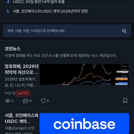
USDC, 30일 동안 14억 달러 유출
4
서클, 코인베이스와 USDC 계약 2029년까지 연장
5
코인뉴스
시장에 영향을 주는 주요 코인 뉴스를 선별해 요약 제공하는 뉴스 섹션입니다.
암호화폐, 2026년
최악의 자산으로 평
가
N
2026년 암호화폐가
금, 은, 나스닥, 러셀 2
000과 비교해 최악
1시간 전
부정적
의 성과를 보였습니
3
0
0
다. 이 보고서는 암호
화폐가 다른 자산에
서클, 코인베이스와
비해 큰 손실을 겪었
USDC 계약
다고 전합니다. 특히,
2029년까지 연장
경제 상황이 어려워지
서클(Circle)이 코인
면서 암호화폐의 투자
N