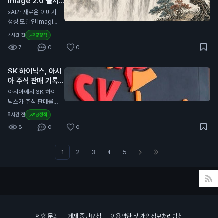
Image 2.0 출시
스(Workers) 위에서
는 이 유통량의 약 3
대응하기 위한 것으
발표
작동합니다. 킥서프는
N
xAI가 새로운 이미지
0%를 보유하고 있습
로, 특히 유럽 외부의
현재 베타 버전으로
생성 모델인 Imagin
니다. 이번 계약 연장
발행자와 관련된 규제
무료로 제공됩니다.
e Image 2.0을 출시
은 일반 투자자에게
7시간 전
긍정적
를 포함합니다. 이는
클라우드플레어는 킥
했습니다. 이 모델은
중요한 의미를 가집니
유럽 내 가상자산 사
7
0
0
서프를 단 12주 만에
Grok 웹사이트와 iO
다. 서클이 USDC의
용과 거래의 안전성을
개발했습니다. 이 브
S 및 Android 앱에서
성장을 위해 재투자하
높이기 위한 노력으로
라우저는 AI 에이전트
SK 하이닉스, 아시
사용할 수 있습니다.
는 만큼, 향후 USDC
해석됩니다. 이번 발
가 웹을 더 효율적으
아 주식 판매 기록
사용자는 보다 정밀한
의 안정성과 유통량
표는 일반 투자자에게
로 탐색하도록 돕습니
경신 주도
이미지 편집과 템플릿
N
아시아에서 SK 하이
증가가 기대됩니다.
중요합니다. 유럽의
다. 기존의 크롬 브라
기능을 이용할 수 있
닉스가 주식 판매를
이는 투자자들의 자산
규제가 강화되면 스테
우저보다 적은 컴퓨팅
습니다. Imagine Im
이끌며 7월에 830억
가치에도 긍정적인 영
이블코인과 같은 가상
8시간 전
긍정적
파워를 사용하여 비용
age 2.0은 디자인,
달러(약 11조 1,000억
향을 미칠 수 있습니
자산의 사용에 영향을
을 절감할 수 있습니
8
0
0
사진, 일러스트레이션
원) 이상의 자금을 모
다.
미칠 수 있습니다. 따
다. 개발자들은 킥서
작업에 적합하도록 개
았습니다. 이는 아시
라서 투자자들은 이러
프를 사용해 웹사이트
발되었습니다. 이 모
아 지역에서 가장 높
1
2
3
4
5
한 변화가 자신의 자
를 탐색하고, 양식을
델은 텍스트를 이미지
은 월간 판매 기록입
산에 어떤 영향을 미
작성하며, 다른 브라
로 변환하는 기능에서
니다. SK 하이닉스는
칠지 주의 깊게 살펴
우저 기반 작업을 수
세계 2위에 올랐습니
미국에서 265억 달
봐야 합니다.
행할 수 있습니다. 이
다. 현재 API 접근은
러(약 3조 5,000억
브라우저의 출시는 AI
계획 중이지만, 아직
원) 규모의 상장을 진
소프트웨어의 발전에
제공되지 않습니다.
행했습니다. 이는 외
중요한 의미를 가집니
제휴 문의
게재 중단요청
이용약관 및 개인정보처리방침
일반 사용자에게 이