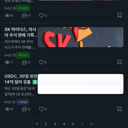
생성 모델인 Imagin
니다. 이번 계약 연장
발행자와 관련된 규제
무료로 제공됩니다.
e Image 2.0을 출시
은 일반 투자자에게
5시간 전
긍정적
를 포함합니다. 이는
클라우드플레어는 킥
했습니다. 이 모델은
중요한 의미를 가집니
유럽 내 가상자산 사
6
0
0
서프를 단 12주 만에
Grok 웹사이트와 iO
다. 서클이 USDC의
용과 거래의 안전성을
개발했습니다. 이 브
S 및 Android 앱에서
성장을 위해 재투자하
높이기 위한 노력으로
라우저는 AI 에이전트
SK 하이닉스, 아시
사용할 수 있습니다.
는 만큼, 향후 USDC
해석됩니다. 이번 발
가 웹을 더 효율적으
아 주식 판매 기록
사용자는 보다 정밀한
의 안정성과 유통량
표는 일반 투자자에게
로 탐색하도록 돕습니
경신 주도
이미지 편집과 템플릿
N
아시아에서 SK 하이
증가가 기대됩니다.
중요합니다. 유럽의
다. 기존의 크롬 브라
기능을 이용할 수 있
닉스가 주식 판매를
이는 투자자들의 자산
규제가 강화되면 스테
우저보다 적은 컴퓨팅
습니다. Imagine Im
이끌며 7월에 830억
가치에도 긍정적인 영
이블코인과 같은 가상
6시간 전
긍정적
파워를 사용하여 비용
age 2.0은 디자인,
달러(약 11조 1,000억
향을 미칠 수 있습니
자산의 사용에 영향을
을 절감할 수 있습니
7
0
0
사진, 일러스트레이션
원) 이상의 자금을 모
다.
미칠 수 있습니다. 따
다. 개발자들은 킥서
작업에 적합하도록 개
았습니다. 이는 아시
라서 투자자들은 이러
프를 사용해 웹사이트
발되었습니다. 이 모
USDC, 30일 동안
아 지역에서 가장 높
한 변화가 자신의 자
를 탐색하고, 양식을
델은 텍스트를 이미지
14억 달러 유출
은 월간 판매 기록입
N
산에 어떤 영향을 미
작성하며, 다른 브라
로 변환하는 기능에서
니다. SK 하이닉스는
최근 30일 동안 14억
칠지 주의 깊게 살펴
우저 기반 작업을 수
세계 2위에 올랐습니
미국에서 265억 달
달러(약 1조 8,000억
봐야 합니다.
행할 수 있습니다. 이
다. 현재 API 접근은
러(약 3조 5,000억
원) 규모의 스테이블
브라우저의 출시는 AI
8시간 전
중립적
계획 중이지만, 아직
원) 규모의 상장을 진
코인 USDC가 유통
소프트웨어의 발전에
제공되지 않습니다.
8
0
0
행했습니다. 이는 외
에서 사라졌습니다.
중요한 의미를 가집니
일반 사용자에게 이
국 기업이 미국 증시
이는 스테이블코인 시
다. 일반 사용자들이
소식은 중요한 의미가
에 상장한 것 중 가장
장에서 큰 변화가 일
1
2
3
4
5
아닌 AI 에이전트를
있습니다. 새로운 기
큰 규모입니다. 이외