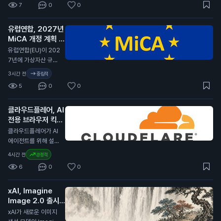
7
0
0
습니다. 이번 계약 연
장은 서클이 코인베이
유럽연합, 2027년
스 플랫폼에서 USD
MiCA 개정 계획 발
C의 중심 역할을 계속
표
유지할 수 있게 합니
N
유럽연합(EU)이 202
다. 서클은 분기 배당
7년에 가상자산 규제
금을 포기하고, 제품
법안인 MiCA(가상자
3시간 전
중립적
개발과 성장 기회에
산 시장 규제)를 개정
5
0
0
재투자하기로 결정했
할 계획이라고 발표했
습니다. 서클은 지난
습니다. 이 개정안은
분기 동안 7억 1천만
클라우드플레어, AI
비EU 국가의 가상자
달러(약 9천 5백억
전용 브라우저 킥서
산 발행자, 스테이블
원)의 수익을 기록했
프 출시
코인, 토큰화된 결제
N
클라우드플레어가 AI
습니다. 이는 전년 대
방식을 다룰 예정입니
에이전트를 위해 설계
비 7% 증가한 수치입
다. MiCA는 유럽 내
된 브라우저 킥서프(K
4시간 전
긍정적
니다. USDC의 유통
가상자산 시장의 규제
itesurf)를 출시했습
량은 전년 대비 19%
6
0
0
를 강화하기 위해 제
니다. 이 브라우저는
증가하여 733억 달
정된 법안입니다. 이
클라우드플레어의 서
러(약 99조 원)에 달
번 개정은 글로벌 가
xAI, Imagine
버리스 플랫폼인 워커
했습니다. 코인베이스
상자산 시장의 변화에
Image 2.0 출시
스(Workers) 위에서
는 이 유통량의 약 3
대응하기 위한 것으
발표
작동합니다. 킥서프는
N
xAI가 새로운 이미지
0%를 보유하고 있습
로, 특히 유럽 외부의
현재 베타 버전으로