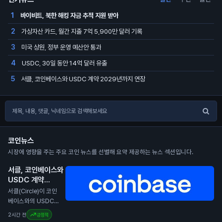
바이비트, 북한 해킹 자금 추적 지원 받아
1
가상자산 카드, 월간 지출 7억 5,900만 달러 기록
2
미국 상원, 정부 운영 예산안 통과
3
USDC, 30일 동안 14억 달러 유출
4
서클, 코인베이스와 USDC 계약 2029년까지 연장
5
코인뉴스
시장에 영향을 주는 주요 코인 뉴스를 선별해 요약 제공하는 뉴스 섹션입니다.
서클, 코인베이스와
USDC 계약
2029년까지 연장
서클(Circle)이 코인
N
베이스와의 USDC
스테이블코인 계약을
2시간 전
긍정적
2029년까지 연장했