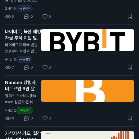
달러(약 1조 8,000억
러(약 3조 5,000억
원) 규모의 스테이블
2시간 전
중립적
원) 규모의 상장을 진
코인 USDC가 유통
5
0
0
행했습니다. 이는 외
에서 사라졌습니다.
국 기업이 미국 증시
이는 스테이블코인 시
에 상장한 것 중 가장
바이비트, 북한 해킹
장에서 큰 변화가 일
큰 규모입니다. 이외
자금 추적 지원 받아
어나고 있음을 보여줍
에도 중국의 CXMT
니다. USDC의 시장
N
바이비트가 미국 법원
가 99억 달러(약 1조
가치는 두 달 동안 약
으로부터 북한과 관련
3,000억 원) 규모의
110억 달러 줄어들었
된 15억 달러 규모 해
4시간 전
중립적
상장을 하며 두 번째
습니다. 반면, 테더(U
킹 사건에 대한 추적
로 큰 IPO를 기록했
7
0
0
SDT)는 달러 가치를
지원을 받았습니다.
습니다. 이 뉴스는 SK
유지하며 투자자들의
그러나 도난당한 자금
하이닉스의 성공적인
관심을 받고 있습니
Nansen 창립자,
의 90%는 이미 추적
상장이 아시아 시장에
다. 그러나 USDT도
비트코인 6만 달러
이 불가능한 상태입니
긍정적인 영향을 미칠
최근 60일 동안 약 4
이하로 떨어지지 않
다. 북한 해커들은 최
알렉스 스바네빅(Na
수 있음을 보여줍니
0억 달러가 유출되었
을 것 주장
근 1,640개 기업을
N
nsen 창립자)은 비트
다. 이는 투자자들에
습니다. 이와 함께 비
침투했습니다. 이들은
코인이 다시는 6만 달
게 아시아 주식의 매
5시간 전
긍정적
트코인 가격 하락이
가상자산 지갑을 주요
러(약 8,000만 원)
력을 높이고, 향후 주
스테이블코인 시장에
6
0
0
목표로 삼아 공격했습
이하로 떨어지지 않을
가 상승으로 이어질
영향을 미쳤습니다.
니다. 연구자에 따르
것이라고 주장했습니
가능성이 있습니다.
이번 USDC 유출은
면, 700~800개 조
가상자산 카드, 월간
다. 그는 현실 자산 거
투자자들에게 중요한
직이 심각한 피해를