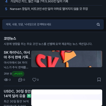
가상자산 카드, 월간 지출 7억 5,900만 달러 기록
4
Nansen 창립자, 비트코인 6만 달러 이하로 떨어지지 않을 것 주장
5
코인뉴스
시장에 영향을 주는 주요 코인 뉴스를 선별해 요약 제공하는 뉴스 섹션입니다.
SK 하이닉스, 아시
아 주식 판매 기록
경신 주도
N
아시아에서 SK 하이
닉스가 주식 판매를
이끌며 7월에 830억
28분 전
긍정적
달러(약 11조 1,000억
3
0
0
원) 이상의 자금을 모
았습니다. 이는 아시
USDC, 30일 동안
아 지역에서 가장 높
14억 달러 유출
은 월간 판매 기록입
N
니다. SK 하이닉스는
최근 30일 동안 14억
미국에서 265억 달