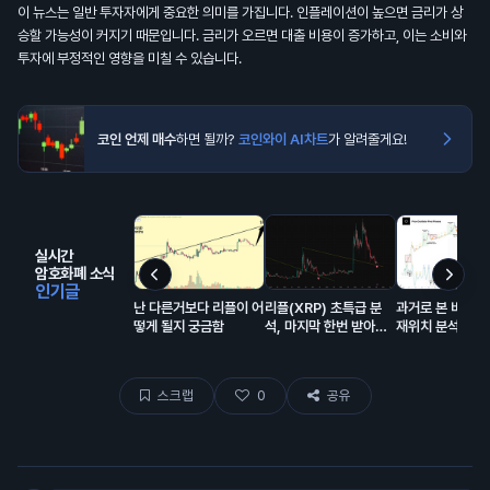
이 뉴스는 일반 투자자에게 중요한 의미를 가집니다. 인플레이션이 높으면 금리가 상
승할 가능성이 커지기 때문입니다. 금리가 오르면 대출 비용이 증가하고, 이는 소비와
투자에 부정적인 영향을 미칠 수 있습니다.
코인 언제 매수
하면 될까?
코인와이 AI차트
가 알려줄게요!
실시간
암호화폐 소식
인기글
난 다른거보다 리플이 어
리플(XRP) 초특급 분
과거로 본 비트코
떻게 될지 궁금함
석, 마지막 한번 받아볼
재위치 분석
만한 자리 오는중
스크랩
0
공유