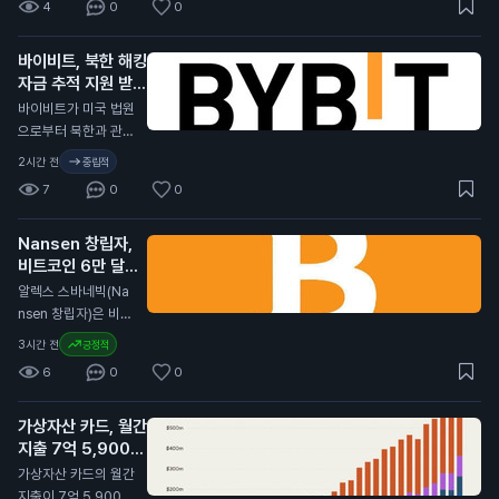
4
0
0
에서 사라졌습니다.
이는 스테이블코인 시
바이비트, 북한 해킹
장에서 큰 변화가 일
자금 추적 지원 받아
어나고 있음을 보여줍
니다. USDC의 시장
N
바이비트가 미국 법원
가치는 두 달 동안 약
으로부터 북한과 관련
110억 달러 줄어들었
된 15억 달러 규모 해
2시간 전
중립적
습니다. 반면, 테더(U
킹 사건에 대한 추적
7
0
0
SDT)는 달러 가치를
지원을 받았습니다.
유지하며 투자자들의
그러나 도난당한 자금
관심을 받고 있습니
Nansen 창립자,
의 90%는 이미 추적
다. 그러나 USDT도
비트코인 6만 달러
이 불가능한 상태입니
최근 60일 동안 약 4
이하로 떨어지지 않
다. 북한 해커들은 최
알렉스 스바네빅(Na
0억 달러가 유출되었
을 것 주장
근 1,640개 기업을
N
nsen 창립자)은 비트
습니다. 이와 함께 비
침투했습니다. 이들은
코인이 다시는 6만 달
3시간 전
긍정적
트코인 가격 하락이
가상자산 지갑을 주요
러(약 8,000만 원)
스테이블코인 시장에
6
0
0
목표로 삼아 공격했습
이하로 떨어지지 않을
영향을 미쳤습니다.
니다. 연구자에 따르
것이라고 주장했습니
이번 USDC 유출은
면, 700~800개 조
가상자산 카드, 월간
다. 그는 현실 자산 거
투자자들에게 중요한
직이 심각한 피해를
지출 7억 5,900만
래 덕분에 암호화폐
신호입니다. 스테이블
입었으며, 많은 기업
달러 기록
시장이 성장하고 있다
N
가상자산 카드의 월간
코인 유통 감소는 시
의 서버와 클라우드
고 말했습니다. 스바
지출이 7억 5,900만