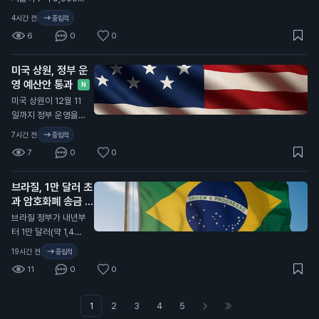
장의 불안정을 나타내
시스템에 접근했습니
네빅은 최근 인터뷰에
달러(약 1조 1,000억
며, 이는 가격 변동성
4시간 전
중립적
다. 이 사건은 일반 투
서, 암호화폐가 실제
원)를 기록했습니다.
과 규제에 대한 우려
자자에게 중요한 의미
6
0
0
자산과 연결되면서 투
이는 전년 대비 두 배
로 이어질 수 있습니
를 가집니다. 해킹 사
자자들이 더 많은 관
이상 증가한 수치입니
다.
건이 가상자산 시장에
심을 보이고 있다고
미국 상원, 정부 운
다. 가상자산 카드 사
미치는 영향으로 인
설명했습니다. 그는
영 예산안 통과
용이 증가하면서, 많
N
해, 투자자들은 자산
특히 미국 국채와 같
은 사람들이 가상자산
미국 상원이 12월 11
의 안전성을 더욱 신
은 자산이 블록체인에
을 일상에서 활용하고
일까지 정부 운영을
경 써야 할 것입니다.
서 거래되며, 이로 인
있습니다. 이러한 변
유지하는 예산안을 통
7시간 전
중립적
해 시장이 더욱 활성
화는 가상자산의 대중
과시켰습니다. 이번
화되고 있다고 강조했
7
0
0
화와 관련이 있습니
예산안은 현재의 정부
습니다. 이 주장은 비
다. 특히, 데이터 센터
자금 지원 수준을 유
트코인 투자자들에게
건설 비용이 증가하고
브라질, 1만 달러 초
지하며, 여성, 유아 및
긍정적인 신호로 작용
있어 가상자산과 인공
과 암호화폐 송금 지
아동을 위한 특별 보
할 수 있습니다. 비트
지능(AI) 관련 기업들
연 발표
충 영양 프로그램(WI
N
브라질 정부가 내년부
코인의 가격이 안정적
이 인프라를 확장하고
C)과 국가 안보 프로
터 1만 달러(약 1,400
으로 유지되면, 더 많
있습니다. 이 통계는
그램 등을 포함합니
만 원) 이상의 암호화
은 사람들이 투자에
19시간 전
중립적
가상자산 카드 사용이
다. 상원은 이 예산안
폐 송금을 최대 24시
나설 가능성이 높아지
증가하고 있다는 것을
11
0
0
으로 사이버 보안 권
간 지연시키기로 했습
기 때문입니다.
보여줍니다. 일반 투
한과 기술 현대화 기
니다. 이는 새로운 사
자자에게는 가상자산
금을 연장했습니다.
기 방지 규정에 따른
1
2
3
4
5
의 수요가 높아지고
이번 통과된 예산안은
조치입니다. 이번 규