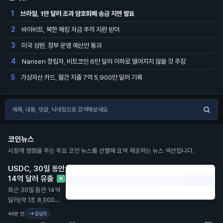
브라질, 1만 달러 초과 암호화폐 송금 지연 발표
1
바이비트, 북한 해킹 자금 추적 지원 받아
2
미국 상원, 정부 운영 예산안 통과
3
Nansen 창립자, 비트코인 6만 달러 이하로 떨어지지 않을 것 주장
4
가상자산 카드, 월간 지출 7억 5,900만 달러 기록
5
코인뉴스
시장에 영향을 주는 주요 코인 뉴스를 선별해 요약 제공하는 뉴스 섹션입니다.
USDC, 30일 동안
14억 달러 유출
N
최근 30일 동안 14억
달러(약 1조 8,000억
원) 규모의 스테이블
44분 전
중립적
코인 USDC가 유통