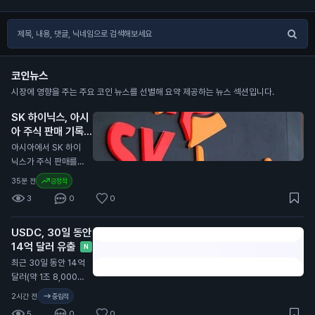
코인뉴스
시장에 영향을 주는 주요 코인 뉴스를 선별해 요약 제공하는 뉴스 섹션입니다.
SK 하이닉스, 아시
아 주식 판매 기록
경신 주도
N
아시아에서 SK 하이
닉스가 주식 판매를
이끌며 7월에 830억
35분 전
긍정적
달러(약 11조 1,000억
3
0
0
원) 이상의 자금을 모
았습니다. 이는 아시
USDC, 30일 동안
아 지역에서 가장 높
14억 달러 유출
은 월간 판매 기록입
N
니다. SK 하이닉스는
최근 30일 동안 14억
미국에서 265억 달
달러(약 1조 8,000억
러(약 3조 5,000억
원) 규모의 스테이블
2시간 전
중립적
원) 규모의 상장을 진
코인 USDC가 유통
5
0
0