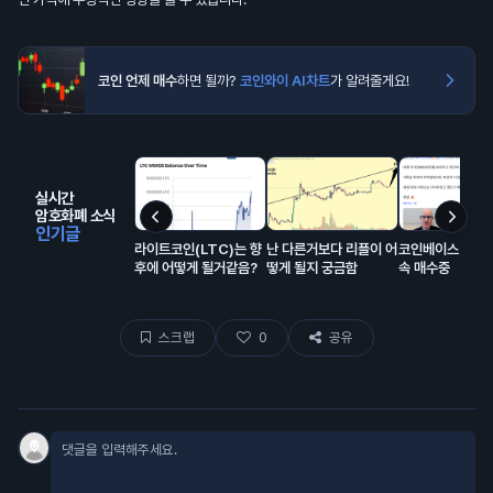
코인 언제 매수
하면 될까?
코인와이 AI차트
가 알려줄게요!
실시간
암호화폐 소식
인기글
라이트코인(LTC)는 향
난 다른거보다 리플이 어
코인베이스 비트
후에 어떻게 될거같음?
떻게 될지 궁금함
속 매수중
스크랩
0
공유