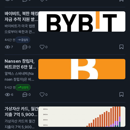
행했습니다. 이는 외
에서 사라졌습니다.
국 기업이 미국 증시
이는 스테이블코인 시
에 상장한 것 중 가장
바이비트, 북한 해킹
장에서 큰 변화가 일
큰 규모입니다. 이외
자금 추적 지원 받아
어나고 있음을 보여줍
에도 중국의 CXMT
니다. USDC의 시장
N
바이비트가 미국 법원
가 99억 달러(약 1조
가치는 두 달 동안 약
으로부터 북한과 관련
3,000억 원) 규모의
110억 달러 줄어들었
된 15억 달러 규모 해
4시간 전
중립적
상장을 하며 두 번째
습니다. 반면, 테더(U
킹 사건에 대한 추적
로 큰 IPO를 기록했
7
0
0
SDT)는 달러 가치를
지원을 받았습니다.
습니다. 이 뉴스는 SK
유지하며 투자자들의
그러나 도난당한 자금
하이닉스의 성공적인
관심을 받고 있습니
Nansen 창립자,
의 90%는 이미 추적
상장이 아시아 시장에
다. 그러나 USDT도
비트코인 6만 달러
이 불가능한 상태입니
긍정적인 영향을 미칠
최근 60일 동안 약 4
이하로 떨어지지 않
다. 북한 해커들은 최
알렉스 스바네빅(Na
수 있음을 보여줍니
0억 달러가 유출되었
을 것 주장
근 1,640개 기업을
N
nsen 창립자)은 비트
다. 이는 투자자들에
습니다. 이와 함께 비
침투했습니다. 이들은
코인이 다시는 6만 달
게 아시아 주식의 매
5시간 전
긍정적
트코인 가격 하락이
가상자산 지갑을 주요
러(약 8,000만 원)
력을 높이고, 향후 주
스테이블코인 시장에
6
0
0
목표로 삼아 공격했습
이하로 떨어지지 않을
가 상승으로 이어질
영향을 미쳤습니다.
니다. 연구자에 따르
것이라고 주장했습니
가능성이 있습니다.
이번 USDC 유출은
면, 700~800개 조
가상자산 카드, 월간
다. 그는 현실 자산 거
투자자들에게 중요한
직이 심각한 피해를
지출 7억 5,900만
래 덕분에 암호화폐
신호입니다. 스테이블
입었으며, 많은 기업
달러 기록
시장이 성장하고 있다
N
가상자산 카드의 월간
코인 유통 감소는 시
의 서버와 클라우드
고 말했습니다. 스바
지출이 7억 5,900만
장의 불안정을 나타내