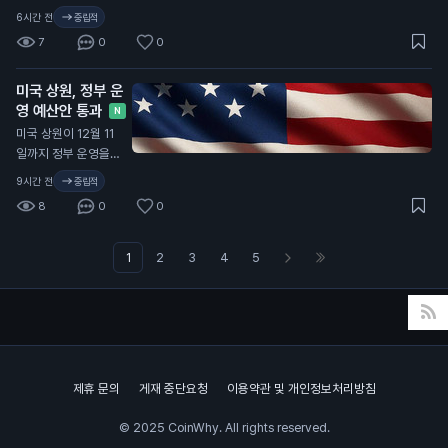
시스템에 접근했습니
네빅은 최근 인터뷰에
달러(약 1조 1,000억
며, 이는 가격 변동성
6시간 전
중립적
다. 이 사건은 일반 투
서, 암호화폐가 실제
원)를 기록했습니다.
과 규제에 대한 우려
자자에게 중요한 의미
7
0
0
자산과 연결되면서 투
이는 전년 대비 두 배
로 이어질 수 있습니
를 가집니다. 해킹 사
자자들이 더 많은 관
이상 증가한 수치입니
다.
건이 가상자산 시장에
심을 보이고 있다고
미국 상원, 정부 운
다. 가상자산 카드 사
미치는 영향으로 인
설명했습니다. 그는
영 예산안 통과
용이 증가하면서, 많
N
해, 투자자들은 자산
특히 미국 국채와 같
은 사람들이 가상자산
미국 상원이 12월 11
의 안전성을 더욱 신
은 자산이 블록체인에
을 일상에서 활용하고
일까지 정부 운영을
경 써야 할 것입니다.
서 거래되며, 이로 인
있습니다. 이러한 변
유지하는 예산안을 통
9시간 전
중립적
해 시장이 더욱 활성
화는 가상자산의 대중
과시켰습니다. 이번
화되고 있다고 강조했
8
0
0
화와 관련이 있습니
예산안은 현재의 정부
습니다. 이 주장은 비
다. 특히, 데이터 센터
자금 지원 수준을 유
트코인 투자자들에게
건설 비용이 증가하고
지하며, 여성, 유아 및
1
2
3
4
5
긍정적인 신호로 작용
있어 가상자산과 인공
아동을 위한 특별 보
할 수 있습니다. 비트
지능(AI) 관련 기업들
충 영양 프로그램(WI
코인의 가격이 안정적
이 인프라를 확장하고
C)과 국가 안보 프로
으로 유지되면, 더 많
있습니다. 이 통계는
그램 등을 포함합니
은 사람들이 투자에
가상자산 카드 사용이
다. 상원은 이 예산안
나설 가능성이 높아지
증가하고 있다는 것을
으로 사이버 보안 권
기 때문입니다.
제휴 문의
게재 중단요청
이용약관 및 개인정보처리방침
보여줍니다. 일반 투
한과 기술 현대화 기
자자에게는 가상자산
금을 연장했습니다.
© 2025 CoinWhy. All rights reserved.
의 수요가 높아지고
이번 통과된 예산안은