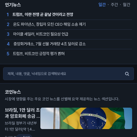
인기뉴스
일간
·
주간
·
월간
트럼프, 이란 전쟁 곧 끝날 것이라고 전망
1
온도 파이낸스, 창립자 모친 CEO 해임 소송 제기
2
마이클 세일러, 비트코인 필요성 언급
3
중앙화거래소, 7월 선물 거래량 4조 달러로 감소
4
트럼프, 비트코인 긍정적 평가 밝혀
5
코인뉴스
시장에 영향을 주는 주요 코인 뉴스를 선별해 요약 제공하는 뉴스 섹션입니다.
브라질, 1만 달러 초
과 암호화폐 송금 지
연 발표
N
브라질 정부가 내년부
터 1만 달러(약 1,400
만 원) 이상의 암호화