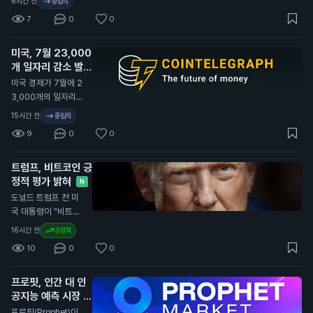
6시간 전
중립적
폐 송금을 최대 24시
7
0
0
간 지연시키기로 했습
니다. 이는 새로운 사
미국, 7월 23,000
기 방지 규정에 따른
개 일자리 감소 발표
조치입니다. 이번 규
정은 외국 기업이나
N
미국 경제가 7월에 2
개인 지갑으로의 송금
3,000개의 일자리를
에 적용됩니다. 브라
잃었다고 발표했습니
15시간 전
중립적
질 정부는 이를 통해
다. 이는 80,000개
9
0
0
금융 범죄를 예방하
의 일자리 증가 예상
고, 투명성을 높이겠
과 크게 다릅니다. 미
다는 의도를 밝혔습니
트럼프, 비트코인 긍
국 노동부의 데이터에
다. 새로운 규정은 내
정적 평가 밝혀
따르면 실업률은 4.
N
년부터 시행될 예정입
1%로 소폭 감소했습
도널드 트럼프 전 미
니다. 일반 투자자에
니다. 경제 전문가들
국 대통령이 "비트코
게는 송금이 지연되면
은 85,000개의 일자
인은 큰 일이다. 사람
16시간 전
긍정적
거래가 늦어질 수 있
리 증가를 예상했으
들이 비트코인으로 결
어, 자산 관리에 주의
10
0
0
나, 실제로는 감소했
제하고 있다. 이는 달
가 필요합니다. 특히
습니다. 이는 연방준
러에 대한 압박을 줄
해외 거래를 계획 중
비제도(Fed)가 금리
프로핏, 인간 대 인
인다. 우리나라에 좋
인 투자자들은 이 점
인상 여부를 결정하는
공지능 예측 시장 출
은 일이다"라고 말했
을 고려해야 합니다.
데 중요한 영향을 미
시
습니다. 트럼프의 발
N
프로핏(Prophet)이