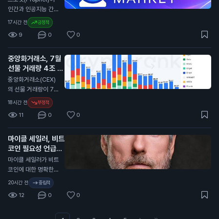
칠 수 있습니다. 이번
언은 암호화폐에 대한
인간과 인공지능 간의
일자리 감소는 일반
긍정적인 시각을 드러
예측 시장을 출시했습
17시간 전
긍정적
투자자에게 중요한 신
냅니다. 그의 아들들
니다. 사용자는 어떤
호입니다. 금리 인상
9
0
0
이 지분을 가진 암호
주제든 시장을 만들고
이 지연될 경우, 자산
화폐 채굴 회사인 아
프로핏과 직접 거래할
가격에 긍정적인 영향
메리칸 비트코인은 최
중앙화거래소, 7월
수 있습니다. 이 서비
을 미칠 수 있습니다.
근 2분기 동안 5,72
선물 거래량 4조 달
스는 사용자에게 예측
0만 달러(약 800억
러로 감소
을 통해 수익을 올릴
N
중앙화거래소(CEX)
원)의 손실을 기록했
기회를 제공합니다.
의 선물 거래량이 7월
습니다. 비트코인 가
프로핏은 인공지능을
에 4조 달러(약 5천
18시간 전
부정적
격이 2분기 동안 11%
활용해 예측의 정확성
800조 원)로 감소했
하락한 영향이 컸습니
11
0
0
을 높이고, 사용자들
습니다. 이는 2023
다. 그러나 이 회사는
은 자신의 전문 지식
년 12월 이후 가장 낮
비트코인 932개를
을 활용해 시장을 형
마이클 세일러, 비트
은 수준입니다. 이 통
채굴하며 생산량을 증
성할 수 있습니다. 가
코인 필요성 언급
계는 암호화폐 분석
가시켰습니다. 트럼프
입 시 코드 "COIN10
플랫폼인 크립토랭크
N
마이클 세일러가 비트
의 긍정적인 발언은
1"을 입력하면 혜택을
(CryptoRank)의 자
코인에 대한 명확한
비트코인 가격에 긍정
받을 수 있습니다. 이
료를 바탕으로 합니
규제가 필요하지 않다
적인 영향을 미칠 수
20시간 전
중립적
예측 시장은 일반 투
다. 최근 몇 달 동안 기
고 주장했습니다. 그
있습니다. 이는 일반
자자에게 새로운 투자
12
0
0
술주 매도와 원자재
는 미국이 명확한 규
투자자들에게 비트코
기회를 제공합니다.
가격 상승 등으로 시
제를 필요로 한다고
인에 대한 신뢰를 높
인공지능과의 거래는
장이 불안정해졌습니
강조했습니다. 세일러