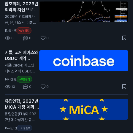
암호화폐, 2026년
번 증가의 주요 원인
최악의 자산으로 평
은 Coldcard 지갑의
가
보안 문제로, 사용자
N
2026년 암호화폐가
들이 자금을 이동하고
금, 은, 나스닥, 러셀 2
지갑을 새로 만드는
000과 비교해 최악
11시간 전
부정적
경향이 커졌습니다. S
의 성과를 보였습니
6
0
0
antiment에 따르면,
다. 이 보고서는 암호
Coldcard의 혼란은
화폐가 다른 자산에
사용자들에게 자산 관
서클, 코인베이스와
비해 큰 손실을 겪었
리 방식을 재고하게
USDC 계약
다고 전합니다. 특히,
만들고 있습니다. 보
2029년까지 연장
경제 상황이 어려워지
서클(Circle)이 코인
안 우려로 인해 많은
면서 암호화폐의 투자
N
베이스와의 USDC
사람들이 자금을 이동
매력이 줄어들고 있습
스테이블코인 계약을
14시간 전
긍정적
시키고 새로운 지갑을
니다. 전문가들은 암
2029년까지 연장했
생성하는 등 활동이
10
0
0
호화폐의 변동성이 커
습니다. 이번 계약 연
급증했습니다. 이러한
진 이유로 경제 불안
장은 서클이 코인베이
변화는 비트코인과 다
정을 지적하고 있습니
유럽연합, 2027년
스 플랫폼에서 USD
른 암호화폐의 거래량
다. 일반 투자자에게
MiCA 개정 계획 발
C의 중심 역할을 계속
을 증가시키고 있습니
이 소식은 암호화폐
표
유지할 수 있게 합니
N
유럽연합(EU)이 202
다. 이번 사건은 일반
투자에 대한 신뢰가
다. 서클은 분기 배당
7년에 가상자산 규제
투자자에게 중요한 의
낮아질 수 있음을 의
금을 포기하고, 제품
법안인 MiCA(가상자
미를 가집니다. 보안
15시간 전
중립적
미합니다. 이는 향후
개발과 성장 기회에
산 시장 규제)를 개정