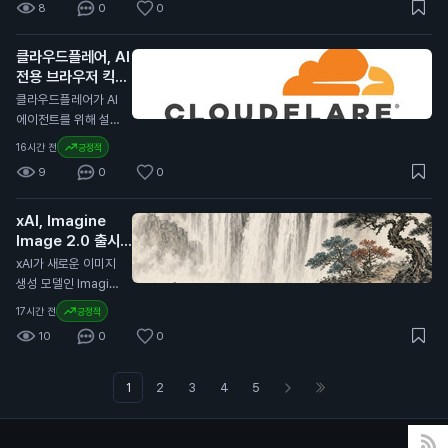
문제가 발생하면 사용
암호화폐 가격에 부정
8
0
0
재투자하기로 결정했
할 계획이라고 발표했
자들이 자산을 더 안
적인 영향을 미칠 수
습니다. 서클은 지난
습니다. 이 개정안은
전하게 관리하려고 하
있습니다.
분기 동안 7억 1천만
클라우드플레어, AI
비EU 국가의 가상자
며, 이는 비트코인 가
달러(약 9천 5백억
전용 브라우저 킥서
산 발행자, 스테이블
격에 긍정적인 영향을
원)의 수익을 기록했
프 출시
코인, 토큰화된 결제
N
클라우드플레어가 AI
미칠 수 있습니다.
습니다. 이는 전년 대
방식을 다룰 예정입니
에이전트를 위해 설계
비 7% 증가한 수치입
다. MiCA는 유럽 내
된 브라우저 킥서프(K
16시간 전
긍정적
니다. USDC의 유통
가상자산 시장의 규제
itesurf)를 출시했습
량은 전년 대비 19%
9
0
0
를 강화하기 위해 제
니다. 이 브라우저는
증가하여 733억 달
정된 법안입니다. 이
클라우드플레어의 서
러(약 99조 원)에 달
번 개정은 글로벌 가
xAI, Imagine
버리스 플랫폼인 워커
했습니다. 코인베이스
상자산 시장의 변화에
Image 2.0 출시
스(Workers) 위에서
는 이 유통량의 약 3
대응하기 위한 것으
발표
작동합니다. 킥서프는
N
xAI가 새로운 이미지
0%를 보유하고 있습
로, 특히 유럽 외부의
현재 베타 버전으로
생성 모델인 Imagin
니다. 이번 계약 연장
발행자와 관련된 규제
무료로 제공됩니다.
e Image 2.0을 출시
은 일반 투자자에게
17시간 전
긍정적
를 포함합니다. 이는
클라우드플레어는 킥
했습니다. 이 모델은
중요한 의미를 가집니
유럽 내 가상자산 사
10
0
0
서프를 단 12주 만에
Grok 웹사이트와 iO
다. 서클이 USDC의
용과 거래의 안전성을
개발했습니다. 이 브
S 및 Android 앱에서
성장을 위해 재투자하
높이기 위한 노력으로
라우저는 AI 에이전트
사용할 수 있습니다.
1
2
3
4
5
는 만큼, 향후 USDC
해석됩니다. 이번 발
가 웹을 더 효율적으
사용자는 보다 정밀한
의 안정성과 유통량
표는 일반 투자자에게
로 탐색하도록 돕습니
이미지 편집과 템플릿
증가가 기대됩니다.
중요합니다. 유럽의
다. 기존의 크롬 브라
기능을 이용할 수 있