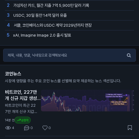
가상자산 카드, 월간 지출 7억 5,900만 달러 기록
2
USDC, 30일 동안 14억 달러 유출
3
서클, 코인베이스와 USDC 계약 2029년까지 연장
4
xAI, Imagine Image 2.0 출시 발표
5
코인뉴스
시장에 영향을 주는 주요 코인 뉴스를 선별해 요약 제공하는 뉴스 섹션입니다.
비트코인, 227만
개 신규 지갑 생성
기록
N
비트코인이 최근 22
7만 개의 신규 지갑과
751,000개의 활성
14분 전
긍정적
지갑을 기록했습니다.
4
0
0
이는 지난 1년 중 가장
높은 수치입니다. 이