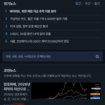
인기뉴스
일간
·
주간
·
월간
바이비트, 북한 해킹 자금 추적 지원 받아
1
가상자산 카드, 월간 지출 7억 5,900만 달러 기록
2
미국 상원, 정부 운영 예산안 통과
3
USDC, 30일 동안 14억 달러 유출
4
서클, 코인베이스와 USDC 계약 2029년까지 연장
5
코인뉴스
시장에 영향을 주는 주요 코인 뉴스를 선별해 요약 제공하는 뉴스 섹션입니다.
암호화폐, 2026년
최악의 자산으로 평
가
N
2026년 암호화폐가
금, 은, 나스닥, 러셀 2
000과 비교해 최악