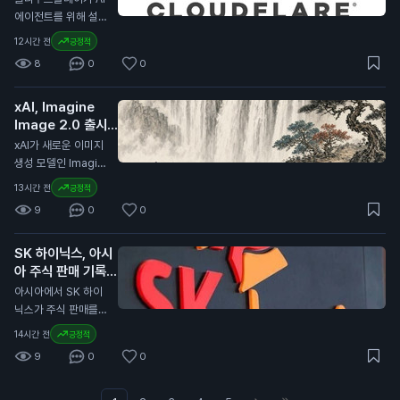
습니다. 이는 전년 대
방식을 다룰 예정입니
에이전트를 위해 설계
비 7% 증가한 수치입
다. MiCA는 유럽 내
된 브라우저 킥서프(K
12시간 전
긍정적
니다. USDC의 유통
가상자산 시장의 규제
itesurf)를 출시했습
량은 전년 대비 19%
8
0
0
를 강화하기 위해 제
니다. 이 브라우저는
증가하여 733억 달
정된 법안입니다. 이
클라우드플레어의 서
러(약 99조 원)에 달
번 개정은 글로벌 가
xAI, Imagine
버리스 플랫폼인 워커
했습니다. 코인베이스
상자산 시장의 변화에
Image 2.0 출시
스(Workers) 위에서
는 이 유통량의 약 3
대응하기 위한 것으
발표
작동합니다. 킥서프는
N
xAI가 새로운 이미지
0%를 보유하고 있습
로, 특히 유럽 외부의
현재 베타 버전으로
생성 모델인 Imagin
니다. 이번 계약 연장
발행자와 관련된 규제
무료로 제공됩니다.
e Image 2.0을 출시
은 일반 투자자에게
13시간 전
긍정적
를 포함합니다. 이는
클라우드플레어는 킥
했습니다. 이 모델은
중요한 의미를 가집니
유럽 내 가상자산 사
9
0
0
서프를 단 12주 만에
Grok 웹사이트와 iO
다. 서클이 USDC의
용과 거래의 안전성을
개발했습니다. 이 브
S 및 Android 앱에서
성장을 위해 재투자하
높이기 위한 노력으로
라우저는 AI 에이전트
SK 하이닉스, 아시
사용할 수 있습니다.
는 만큼, 향후 USDC
해석됩니다. 이번 발
가 웹을 더 효율적으
아 주식 판매 기록
사용자는 보다 정밀한
의 안정성과 유통량
표는 일반 투자자에게
로 탐색하도록 돕습니
경신 주도
이미지 편집과 템플릿
N
아시아에서 SK 하이
증가가 기대됩니다.
중요합니다. 유럽의
다. 기존의 크롬 브라
기능을 이용할 수 있
닉스가 주식 판매를
이는 투자자들의 자산
규제가 강화되면 스테
우저보다 적은 컴퓨팅
습니다. Imagine Im
이끌며 7월에 830억
가치에도 긍정적인 영
이블코인과 같은 가상
14시간 전
긍정적
파워를 사용하여 비용
age 2.0은 디자인,
달러(약 11조 1,000억
향을 미칠 수 있습니
자산의 사용에 영향을
을 절감할 수 있습니
9
0
0
사진, 일러스트레이션
원) 이상의 자금을 모
다.
미칠 수 있습니다. 따
다. 개발자들은 킥서
작업에 적합하도록 개
았습니다. 이는 아시
라서 투자자들은 이러
프를 사용해 웹사이트
발되었습니다. 이 모
아 지역에서 가장 높