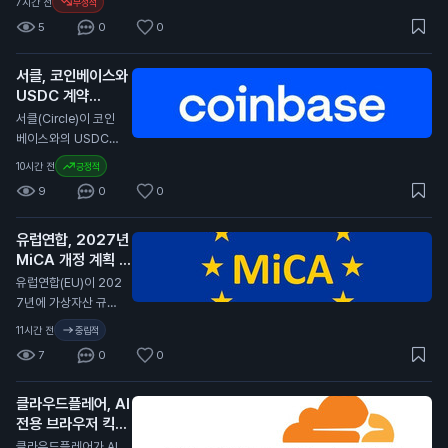
7시간 전
부정적
의 성과를 보였습니
5
0
0
다. 이 보고서는 암호
화폐가 다른 자산에
서클, 코인베이스와
비해 큰 손실을 겪었
USDC 계약
다고 전합니다. 특히,
2029년까지 연장
경제 상황이 어려워지
서클(Circle)이 코인
면서 암호화폐의 투자
N
베이스와의 USDC
매력이 줄어들고 있습
스테이블코인 계약을
10시간 전
긍정적
니다. 전문가들은 암
2029년까지 연장했
9
0
0
호화폐의 변동성이 커
습니다. 이번 계약 연
진 이유로 경제 불안
장은 서클이 코인베이
정을 지적하고 있습니
유럽연합, 2027년
스 플랫폼에서 USD
다. 일반 투자자에게
MiCA 개정 계획 발
C의 중심 역할을 계속
이 소식은 암호화폐
표
유지할 수 있게 합니
N
유럽연합(EU)이 202
투자에 대한 신뢰가
다. 서클은 분기 배당
7년에 가상자산 규제
낮아질 수 있음을 의
금을 포기하고, 제품
법안인 MiCA(가상자
11시간 전
중립적
미합니다. 이는 향후
개발과 성장 기회에
산 시장 규제)를 개정
암호화폐 가격에 부정
7
0
0
재투자하기로 결정했
할 계획이라고 발표했
적인 영향을 미칠 수
습니다. 서클은 지난
습니다. 이 개정안은
있습니다.
분기 동안 7억 1천만
클라우드플레어, AI
비EU 국가의 가상자
달러(약 9천 5백억
전용 브라우저 킥서
산 발행자, 스테이블
원)의 수익을 기록했
프 출시
코인, 토큰화된 결제
N
클라우드플레어가 AI