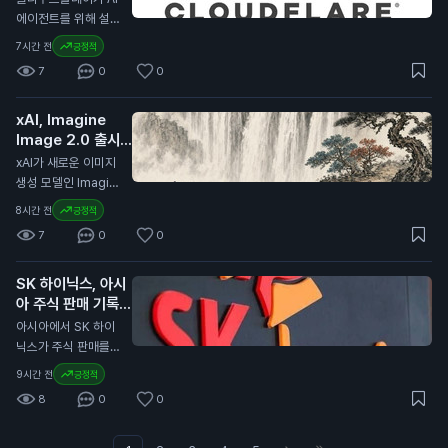
습니다. 이는 전년 대
방식을 다룰 예정입니
에이전트를 위해 설계
비 7% 증가한 수치입
다. MiCA는 유럽 내
된 브라우저 킥서프(K
7시간 전
긍정적
니다. USDC의 유통
가상자산 시장의 규제
itesurf)를 출시했습
량은 전년 대비 19%
7
0
0
를 강화하기 위해 제
니다. 이 브라우저는
증가하여 733억 달
정된 법안입니다. 이
클라우드플레어의 서
러(약 99조 원)에 달
번 개정은 글로벌 가
xAI, Imagine
버리스 플랫폼인 워커
했습니다. 코인베이스
상자산 시장의 변화에
Image 2.0 출시
스(Workers) 위에서
는 이 유통량의 약 3
대응하기 위한 것으
발표
작동합니다. 킥서프는
N
xAI가 새로운 이미지
0%를 보유하고 있습
로, 특히 유럽 외부의
현재 베타 버전으로
생성 모델인 Imagin
니다. 이번 계약 연장
발행자와 관련된 규제
무료로 제공됩니다.
e Image 2.0을 출시
은 일반 투자자에게
8시간 전
긍정적
를 포함합니다. 이는
클라우드플레어는 킥
했습니다. 이 모델은
중요한 의미를 가집니
유럽 내 가상자산 사
7
0
0
서프를 단 12주 만에
Grok 웹사이트와 iO
다. 서클이 USDC의
용과 거래의 안전성을
개발했습니다. 이 브
S 및 Android 앱에서
성장을 위해 재투자하
높이기 위한 노력으로
라우저는 AI 에이전트
SK 하이닉스, 아시
사용할 수 있습니다.
는 만큼, 향후 USDC
해석됩니다. 이번 발
가 웹을 더 효율적으
아 주식 판매 기록
사용자는 보다 정밀한
의 안정성과 유통량
표는 일반 투자자에게
로 탐색하도록 돕습니
경신 주도
이미지 편집과 템플릿
N
아시아에서 SK 하이
증가가 기대됩니다.
중요합니다. 유럽의
다. 기존의 크롬 브라
기능을 이용할 수 있
닉스가 주식 판매를
이는 투자자들의 자산
규제가 강화되면 스테
우저보다 적은 컴퓨팅
습니다. Imagine Im
이끌며 7월에 830억
가치에도 긍정적인 영
이블코인과 같은 가상
9시간 전
긍정적
파워를 사용하여 비용
age 2.0은 디자인,
달러(약 11조 1,000억
향을 미칠 수 있습니
자산의 사용에 영향을
을 절감할 수 있습니
8
0
0
사진, 일러스트레이션
원) 이상의 자금을 모
다.
미칠 수 있습니다. 따
다. 개발자들은 킥서
작업에 적합하도록 개
았습니다. 이는 아시
라서 투자자들은 이러
프를 사용해 웹사이트
발되었습니다. 이 모
아 지역에서 가장 높