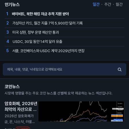
인기뉴스
일간
·
주간
·
월간
바이비트, 북한 해킹 자금 추적 지원 받아
1
가상자산 카드, 월간 지출 7억 5,900만 달러 기록
2
미국 상원, 정부 운영 예산안 통과
3
USDC, 30일 동안 14억 달러 유출
4
서클, 코인베이스와 USDC 계약 2029년까지 연장
5
코인뉴스
시장에 영향을 주는 주요 코인 뉴스를 선별해 요약 제공하는 뉴스 섹션입니다.
암호화폐, 2026년
최악의 자산으로 평
가
N
2026년 암호화폐가
금, 은, 나스닥, 러셀 2
000과 비교해 최악