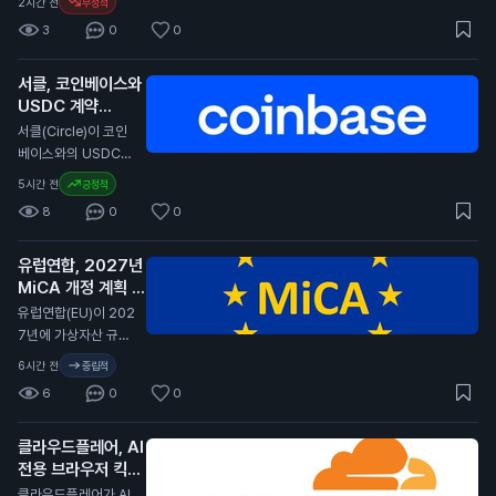
2시간 전
부정적
의 성과를 보였습니
3
0
0
다. 이 보고서는 암호
화폐가 다른 자산에
서클, 코인베이스와
비해 큰 손실을 겪었
USDC 계약
다고 전합니다. 특히,
2029년까지 연장
경제 상황이 어려워지
서클(Circle)이 코인
면서 암호화폐의 투자
N
베이스와의 USDC
매력이 줄어들고 있습
스테이블코인 계약을
5시간 전
긍정적
니다. 전문가들은 암
2029년까지 연장했
8
0
0
호화폐의 변동성이 커
습니다. 이번 계약 연
진 이유로 경제 불안
장은 서클이 코인베이
정을 지적하고 있습니
유럽연합, 2027년
스 플랫폼에서 USD
다. 일반 투자자에게
MiCA 개정 계획 발
C의 중심 역할을 계속
이 소식은 암호화폐
표
유지할 수 있게 합니
N
유럽연합(EU)이 202
투자에 대한 신뢰가
다. 서클은 분기 배당
7년에 가상자산 규제
낮아질 수 있음을 의
금을 포기하고, 제품
법안인 MiCA(가상자
6시간 전
중립적
미합니다. 이는 향후
개발과 성장 기회에
산 시장 규제)를 개정
암호화폐 가격에 부정
6
0
0
재투자하기로 결정했
할 계획이라고 발표했
적인 영향을 미칠 수
습니다. 서클은 지난
습니다. 이 개정안은
있습니다.
분기 동안 7억 1천만
클라우드플레어, AI
비EU 국가의 가상자
달러(약 9천 5백억
전용 브라우저 킥서
산 발행자, 스테이블
원)의 수익을 기록했
프 출시
코인, 토큰화된 결제
N
클라우드플레어가 AI