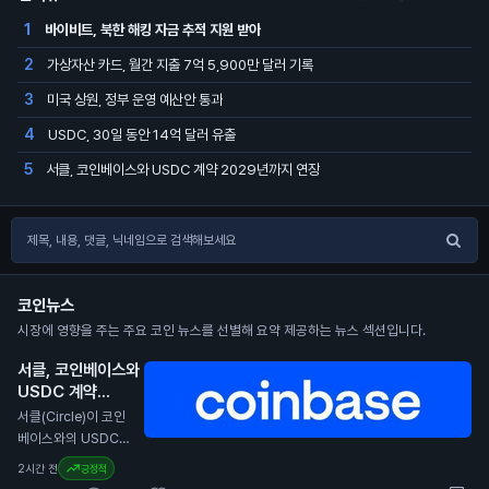
바이비트, 북한 해킹 자금 추적 지원 받아
1
가상자산 카드, 월간 지출 7억 5,900만 달러 기록
2
미국 상원, 정부 운영 예산안 통과
3
USDC, 30일 동안 14억 달러 유출
4
서클, 코인베이스와 USDC 계약 2029년까지 연장
5
코인뉴스
시장에 영향을 주는 주요 코인 뉴스를 선별해 요약 제공하는 뉴스 섹션입니다.
서클, 코인베이스와
USDC 계약
2029년까지 연장
서클(Circle)이 코인
N
베이스와의 USDC
스테이블코인 계약을
2시간 전
긍정적
2029년까지 연장했