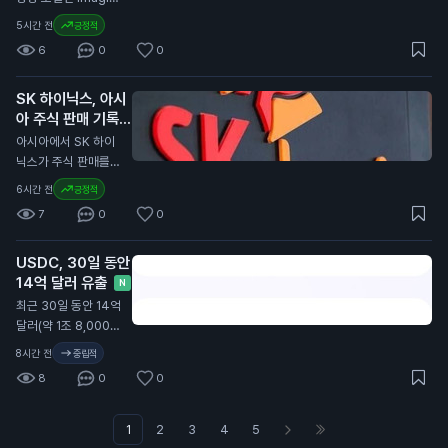
니다. 이번 계약 연장
발행자와 관련된 규제
무료로 제공됩니다.
e Image 2.0을 출시
은 일반 투자자에게
5시간 전
긍정적
를 포함합니다. 이는
클라우드플레어는 킥
했습니다. 이 모델은
중요한 의미를 가집니
유럽 내 가상자산 사
6
0
0
서프를 단 12주 만에
Grok 웹사이트와 iO
다. 서클이 USDC의
용과 거래의 안전성을
개발했습니다. 이 브
S 및 Android 앱에서
성장을 위해 재투자하
높이기 위한 노력으로
라우저는 AI 에이전트
SK 하이닉스, 아시
사용할 수 있습니다.
는 만큼, 향후 USDC
해석됩니다. 이번 발
가 웹을 더 효율적으
아 주식 판매 기록
사용자는 보다 정밀한
의 안정성과 유통량
표는 일반 투자자에게
로 탐색하도록 돕습니
경신 주도
이미지 편집과 템플릿
N
아시아에서 SK 하이
증가가 기대됩니다.
중요합니다. 유럽의
다. 기존의 크롬 브라
기능을 이용할 수 있
닉스가 주식 판매를
이는 투자자들의 자산
규제가 강화되면 스테
우저보다 적은 컴퓨팅
습니다. Imagine Im
이끌며 7월에 830억
가치에도 긍정적인 영
이블코인과 같은 가상
6시간 전
긍정적
파워를 사용하여 비용
age 2.0은 디자인,
달러(약 11조 1,000억
향을 미칠 수 있습니
자산의 사용에 영향을
을 절감할 수 있습니
7
0
0
사진, 일러스트레이션
원) 이상의 자금을 모
다.
미칠 수 있습니다. 따
다. 개발자들은 킥서
작업에 적합하도록 개
았습니다. 이는 아시
라서 투자자들은 이러
프를 사용해 웹사이트
발되었습니다. 이 모
USDC, 30일 동안
아 지역에서 가장 높
한 변화가 자신의 자
를 탐색하고, 양식을
델은 텍스트를 이미지
14억 달러 유출
은 월간 판매 기록입
N
산에 어떤 영향을 미
작성하며, 다른 브라
로 변환하는 기능에서
니다. SK 하이닉스는
최근 30일 동안 14억
칠지 주의 깊게 살펴
우저 기반 작업을 수
세계 2위에 올랐습니
미국에서 265억 달
달러(약 1조 8,000억
봐야 합니다.
행할 수 있습니다. 이
다. 현재 API 접근은
러(약 3조 5,000억
원) 규모의 스테이블
브라우저의 출시는 AI
8시간 전
중립적
계획 중이지만, 아직
원) 규모의 상장을 진
코인 USDC가 유통
소프트웨어의 발전에
제공되지 않습니다.
8
0
0
행했습니다. 이는 외
에서 사라졌습니다.
중요한 의미를 가집니
일반 사용자에게 이
국 기업이 미국 증시
이는 스테이블코인 시
다. 일반 사용자들이
소식은 중요한 의미가
에 상장한 것 중 가장
장에서 큰 변화가 일
1
2
3
4
5
아닌 AI 에이전트를
있습니다. 새로운 기
큰 규모입니다. 이외
어나고 있음을 보여줍