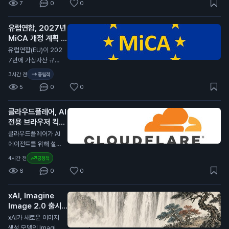
7
0
0
습니다. 이번 계약 연
장은 서클이 코인베이
유럽연합, 2027년
스 플랫폼에서 USD
MiCA 개정 계획 발
C의 중심 역할을 계속
표
유지할 수 있게 합니
N
유럽연합(EU)이 202
다. 서클은 분기 배당
7년에 가상자산 규제
금을 포기하고, 제품
법안인 MiCA(가상자
3시간 전
중립적
개발과 성장 기회에
산 시장 규제)를 개정
5
0
0
재투자하기로 결정했
할 계획이라고 발표했
습니다. 서클은 지난
습니다. 이 개정안은
분기 동안 7억 1천만
클라우드플레어, AI
비EU 국가의 가상자
달러(약 9천 5백억
전용 브라우저 킥서
산 발행자, 스테이블
원)의 수익을 기록했
프 출시
코인, 토큰화된 결제
N
클라우드플레어가 AI
습니다. 이는 전년 대
방식을 다룰 예정입니
에이전트를 위해 설계
비 7% 증가한 수치입
다. MiCA는 유럽 내
된 브라우저 킥서프(K
4시간 전
긍정적
니다. USDC의 유통
가상자산 시장의 규제
itesurf)를 출시했습
량은 전년 대비 19%
6
0
0
를 강화하기 위해 제
니다. 이 브라우저는
증가하여 733억 달
정된 법안입니다. 이
클라우드플레어의 서
러(약 99조 원)에 달
번 개정은 글로벌 가
xAI, Imagine
버리스 플랫폼인 워커
했습니다. 코인베이스
상자산 시장의 변화에
Image 2.0 출시
스(Workers) 위에서
는 이 유통량의 약 3
대응하기 위한 것으
발표
작동합니다. 킥서프는
N
xAI가 새로운 이미지
0%를 보유하고 있습
로, 특히 유럽 외부의
현재 베타 버전으로
생성 모델인 Imagin